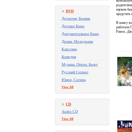
использует
родителям
пауком быс
DVD
предстать 
Детектив, Боевик
В книгу в
Детское Кино
работали 
Рамос, Дж
Документальное Кино
Драма. Мелодрама
Классика
Комедия
Музыка. Опера. Балет
Русский Сериал
Юмор, Сатира
View All
CD
Audio CD
View All