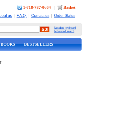
1-718-787-0664
|
Basket
|
|
|
bout us
F.A.Q.
Contact us
Order Status
Russian keyboard
Advanced search
 BOOKS
BESTSELLERS
Ы