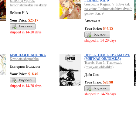
Khlebnyi vopros.
ГЕНИЕВ. КН. 9
Gospozha Kaguia: V liubvi kak
Iumoristicheskie rasskazy
na voine. Liubovnaia bitva dvukh
Лейкин Н.А.
geniev. Kn. 9
Your Price:
$25.17
Акасака А.
Your Price:
$44.15
shipped in 14-20 days
shipped in 14-20 days
КРАСНАЯ ШАПОЧКА
ЦЕРЕБ. ТОМ 1. ТРУБКОЗУБ
Krasnaia shapochka
(МЯГКАЯ ОБЛОЖКА)
Tsereb. Tom 1. Trubkozub
Екатерина Волжина
(miagkaia oblozhka)
Your Price:
$16.49
Дэйв Сим
Your Price:
$20.98
shipped in 14-20 days
shipped in 14-20 days