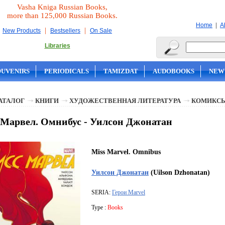
Vasha Kniga Russian Books,
more than 125,000 Russian Books.
|
Home
A
|
|
New Products
Bestsellers
On Sale
Libraries
OUVENIRS
PERIODICALS
TAMIZDAT
AUDOBOOKS
NEW
АТАЛОГ
КНИГИ
ХУДОЖЕСТВЕННАЯ ЛИТЕРАТУРА
КОМИКС
Марвел. Омнибус - Уилсон Джонатан
Miss Marvel. Omnibus
Уилсон Джонатан
(Uilson Dzhonatan)
SERIA:
Герои Marvel
Type :
Books