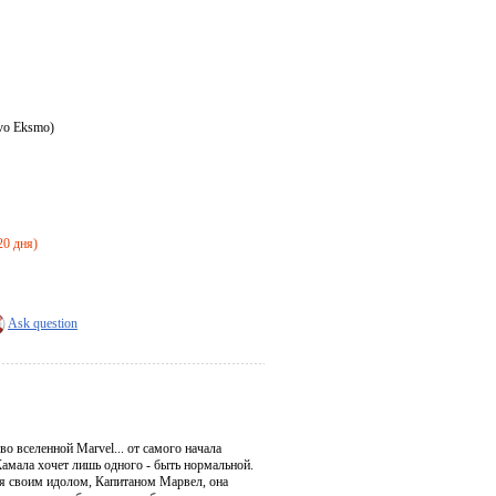
tvo Eksmo)
20 дня)
Ask question
о вселенной Marvel... от самого начала
Камала хочет лишь одного - быть нормальной.
ая своим идолом, Капитаном Марвел, она