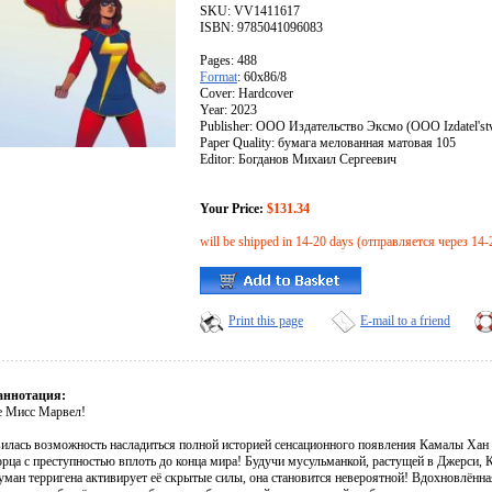
SKU: VV1411617
ISBN: 9785041096083
Pages: 488
Format
: 60x86/8
Cover: Hardcover
Year: 2023
Publisher: ООО Издательство Эксмо (OOO Izdatel's
Paper Quality: бумага мелованная матовая 105
Editor: Богданов Михаил Сергеевич
Your Price:
$131.34
will be shipped in 14-20 days (отправляется через 14-
Print this page
E-mail to a friend
аннотация:
е Мисс Марвел!
илась возможность насладиться полной историей сенсационного появления Камалы Хан в
орца с преступностью вплоть до конца мира! Будучи мусульманкой, растущей в Джерси, 
туман терригена активирует её скрытые силы, она становится невероятной! Вдохновлённ