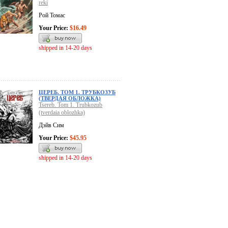
reki
Рой Томас
Your Price:
$16.49
shipped in 14-20 days
ЦЕРЕБ. ТОМ 1. ТРУБКОЗУБ
(ТВЕРДАЯ ОБЛОЖКА)
Tsereb. Tom 1. Trubkozub
(tverdaia oblozhka)
Дэйв Сим
Your Price:
$45.95
shipped in 14-20 days