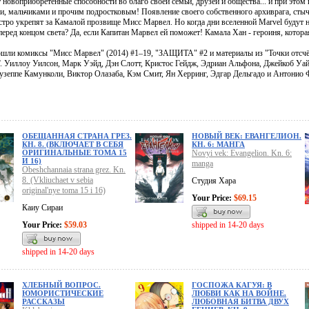
 новоприобретённые способности во благо своей семьи, друзей и общества... и при этом
и, мальчиками и прочим подростковым! Появление своего собственного архиврага, стыч
тро укрепят за Камалой прозвище Мисс Марвел. Но когда дни вселенной Marvel будут на
перед концом света? Да, если Капитан Марвел ей поможет! Камала Хан - героиня, котор
ошли комиксы "Мисс Марвел" (2014) #1–19, "ЗАЩИТА" #2 и материалы из "Точки отсчё
Г. Уиллоу Уилсон, Марк Уэйд, Дэн Слотт, Кристос Гейдж, Эдриан Альфона, Джейкоб Уа
узеппе Камунколи, Виктор Олазаба, Кэм Смит, Ян Херринг, Эдгар Дельгадо и Антонио 
ОБЕЩАННАЯ СТРАНА ГРЕЗ.
НОВЫЙ ВЕК: ЕВАНГЕЛИОН.
КН. 8. (ВКЛЮЧАЕТ В СЕБЯ
КН. 6: МАНГА
ОРИГИНАЛЬНЫЕ ТОМА 15
Novyi vek: Evangelion. Kn. 6:
И 16)
manga
Obeshchannaia strana grez. Kn.
8. (Vkliuchaet v sebia
Студия Хара
original'nye toma 15 i 16)
Your Price:
$69.15
Каиу Сираи
Your Price:
$59.03
shipped in 14-20 days
shipped in 14-20 days
ХЛЕБНЫЙ ВОПРОС.
ГОСПОЖА КАГУЯ: В
ЮМОРИСТИЧЕСКИЕ
ЛЮБВИ КАК НА ВОЙНЕ.
РАССКАЗЫ
ЛЮБОВНАЯ БИТВА ДВУХ