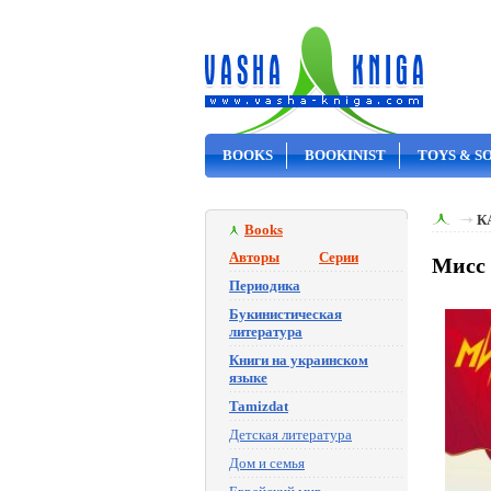
BOOKS
BOOKINIST
TOYS & S
ON SALE
К
Books
Авторы
Серии
Мисс 
Периодика
Букинистическая
литература
Книги на украинском
языке
Tamizdat
Детская литература
Дом и семья