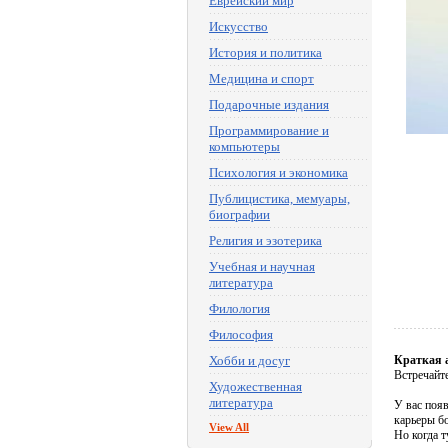
Еврейский мир
Искусство
История и политика
Медицина и спорт
Подарочные издания
Программирование и
компьютеры
Психология и экономика
Публицистика, мемуары,
биографии
Религия и эзотерика
Учебная и научная
литература
Филология
Философия
Хобби и досуг
Краткая 
Встречайт
Художественная
литература
У вас появ
карьеры б
View All
Но когда 