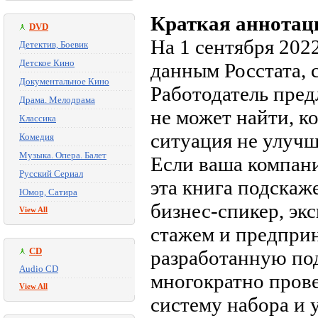
Краткая аннотац
DVD
На 1 сентября 202
Детектив, Боевик
Детское Кино
данным Росстата, с
Документальное Кино
Работодатель пред
Драма. Мелодрама
не может найти, к
Классика
ситуация не улучш
Комедия
Музыка. Опера. Балет
Если ваша компани
Русский Сериал
эта книга подскаж
Юмор, Сатира
бизнес-спикер, эк
View All
стажем и предприн
CD
разработанную под
Audio CD
многократно пров
View All
систему набора и 