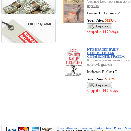
Vechnoe Leto - obratnaia storo
uspekha
Божина С., Беляшов А.
Your Price:
$129.43
shipped in 14-20 days
КТО КРАДЕТ ВАШУ
ПЕНСИЮ И КАК
ОСТАНОВИТЬ ГРАБЕЖ
Kto kradet vashu pensiiu i kak
ostanovit' grabezh
Кийосаки Р., Сидл Э.
Your Price:
$32.74
shipped in 14-20 days
Home
About us
Contact us
Basket
Return Policy
Priva