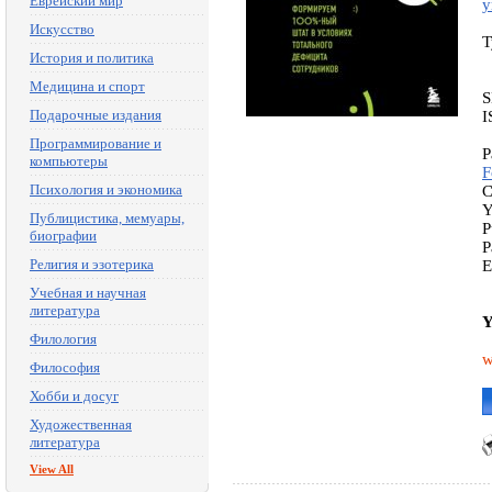
Еврейский мир
у
Искусство
T
История и политика
Медицина и спорт
S
Подарочные издания
I
Программирование и
P
компьютеры
F
Психология и экономика
C
Y
Публицистика, мемуары,
P
биографии
P
Религия и эзотерика
E
Учебная и научная
литература
Y
Филология
w
Философия
Хобби и досуг
Художественная
литература
View All