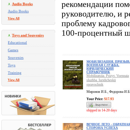
рекомендации помо
Audio Books
Audio Books
руководителю, и р
View All
проблему кадрово
100-процентный ш
Toys and Souvenirs
Educational
Games
Souvenirs
МОБИЛИЗАЦИЯ. ПРИЗЫВ.
Toys
ВОЕННАЯ СЛУЖБА.
ЮРИДИЧЕСКИЙ
СПРАВОЧНИК
Training
Mobilizatsiia. Prizyv. Voennaia
View All
sluzhba. Iuridicheskii
spravochnik
Миронов И.Б., Федорова И.Б
Your Price:
$17.93
shipped in 14-20 days
ВЕЧНОЕ ЛЕТО - ОБРАТНА
СТОРОНА УСПЕХА