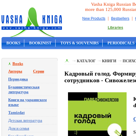
Vasha Kniga Russian B
more than 125,000 Russia
|
|
New Products
Bestsellers
Libraries
BOOKS
BOOKINIST
TOYS & SOUVENIRS
PERIODICALS
ON SALE
КАТАЛОГ
КНИГИ
ПСИХ
Books
Авторы
Серии
Кадровый голод. Формир
Периодика
сотрудников - Сивожелез
Букинистическая
литература
K
Книги на украинском
языке
d
Tamizdat
Детская литература
Дом и семья
S