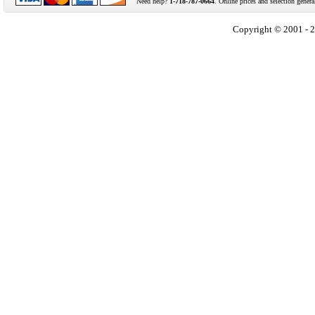
Need help?
1-718-787-0664
. Online prices and selection genera
Copyright © 2001 - 2