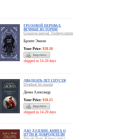
ГРОЗОВОЙ ПЕРЕВАЛ.
ВЕЧНЫЕ ИСТОРИИ
Grozovoi pereval. Vechnye istorii
Бронте Эмили
Your Price:
$28.10
shipped in 14-20 days
ДВАДЦАТЬ ЛЕТ СПУСТЯ
Dvadtsat' let spustia
Дюма Александр
Your Price:
$18.15
shipped in 14-20 days
ДАО ДЭ ЦЗИН. КНИГА О
ПУТИ И ДОБРОДЕТЕЛИ
Dao de Tszin. Kniga o puti i