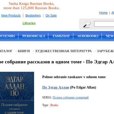
Vasha Kniga Russian Books,
more than 125,000 Russian Books.
|
Home
A
|
|
New Products
Bestsellers
On Sale
Libraries
OUVENIRS
PERIODICALS
TAMIZDAT
AUDOBOOKS
NEW
АТАЛОГ
КНИГИ
ХУДОЖЕСТВЕННАЯ ЛИТЕРАТУРА
ЗАРУБЕЖ
е собрание рассказов в одном томе - По Эдгар А
Polnoe sobranie rasskazov v odnom tome
По Эдгар Аллан
(Po Edgar Allan)
SERIA:
Полное собрание сочинений
Type :
Books