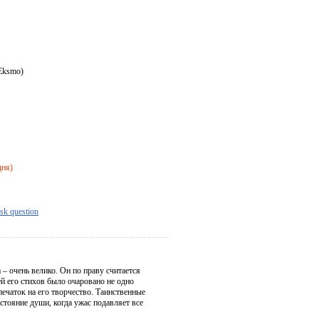
 Eksmo)
дня)
sk question
– очень велико. Он по праву считается
й его стихов было очаровано не одно
печаток на его творчество. Таинственные
стояние души, когда ужас подавляет все