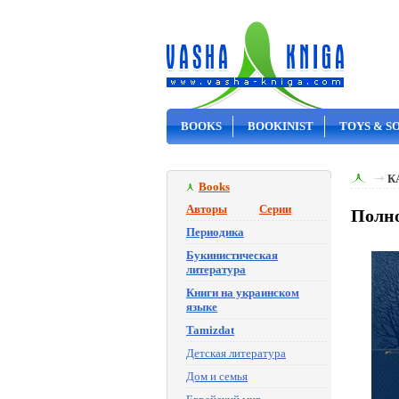
BOOKS
BOOKINIST
TOYS & S
ON SALE
К
Books
Авторы
Серии
Полно
Периодика
Букинистическая
литература
Книги на украинском
языке
Tamizdat
Детская литература
Дом и семья