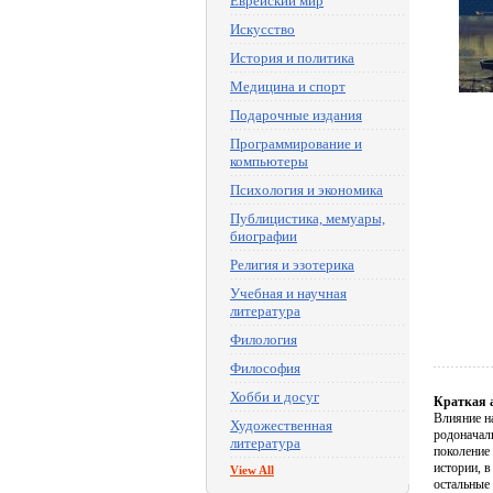
Еврейский мир
Искусство
История и политика
Медицина и спорт
Подарочные издания
Программирование и
компьютеры
Психология и экономика
Публицистика, мемуары,
биографии
Религия и эзотерика
Учебная и научная
литература
Филология
Философия
Хобби и досуг
Краткая 
Влияние на
Художественная
родоначал
литература
поколение 
истории, 
View All
остальные