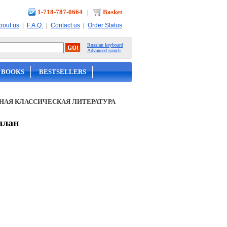
1-718-787-0664
|
Basket
|
|
|
bout us
F.A.Q.
Contact us
Order Status
Russian keyboard
Advanced search
 BOOKS
BESTSELLERS
НАЯ КЛАССИЧЕСКАЯ ЛИТЕРАТУРА
ллан