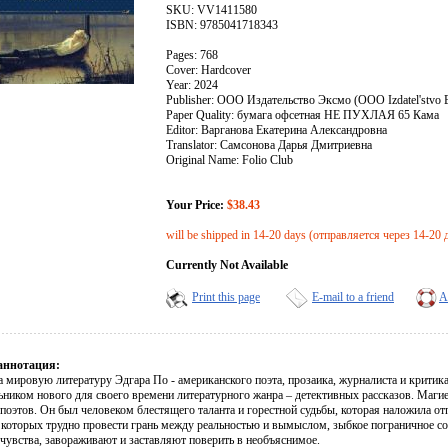
SKU: VV1411580
ISBN: 9785041718343
Pages: 768
Cover: Hardcover
Year: 2024
Publisher: ООО Издательство Эксмо (OOO Izdatel'stvo
Paper Quality: бумага офсетная НЕ ПУХЛАЯ 65 Кама
Editor: Варганова Екатерина Александровна
Translator: Самсонова Дарья Дмитриевна
Original Name: Folio Club
Your Price:
$38.43
will be shipped in 14-20 days (отправляется через 14-20 
Currently Not Available
Print this page
E-mail to a friend
A
аннотация:
 мировую литературу Эдгара По - американского поэта, прозаика, журналиста и критика 
ьником нового для своего времени литературного жанра – детективных рассказов. Магие
поэтов. Он был человеком блестящего таланта и горестной судьбы, которая наложила от
в которых трудно провести грань между реальностью и вымыслом, зыбкое пограничное со
 чувства, завораживают и заставляют поверить в необъяснимое.