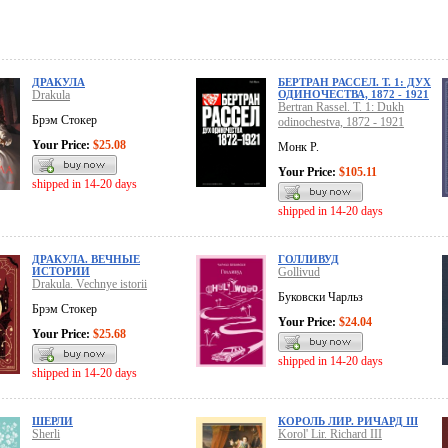
ДРАКУЛА
БЕРТРАН РАССЕЛ. Т. 1: ДУХ
Drakula
ОДИНОЧЕСТВА, 1872 - 1921
Bertran Rassel. T. 1: Dukh
Брэм Стокер
odinochestva, 1872 - 1921
Your Price:
$25.08
Монк Р.
Your Price:
$105.11
shipped in 14-20 days
shipped in 14-20 days
ДРАКУЛА. ВЕЧНЫЕ
ГОЛЛИВУД
ИСТОРИИ
Gollivud
Drakula. Vechnye istorii
Буковски Чарльз
Брэм Стокер
Your Price:
$24.04
Your Price:
$25.68
shipped in 14-20 days
shipped in 14-20 days
ШЕРЛИ
КОРОЛЬ ЛИР. РИЧАРД III
Sherli
Korol' Lir. Richard III