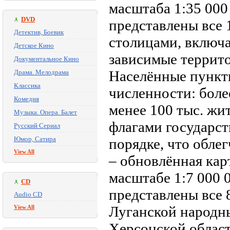
масштаба 1:35 000 
DVD
представлены все 
Детектив, Боевик
столицами, включа
Детское Кино
зависимые террито
Документальное Кино
Населённые пункты
Драма. Мелодрама
Классика
численности: более
Комедия
менее 100 тыс. жи
Музыка. Опера. Балет
флагами государс
Русский Сериал
Юмор, Сатира
порядке, что облег
View All
– обновлённая кар
масштабе 1:7 000 0
CD
представлены все 
Audio CD
Луганской народн
View All
Херсонской облас