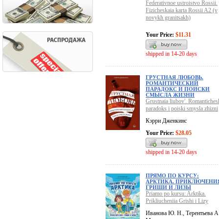
Federativnoe ustroistvo Rossii.
Fizicheskaia karta Rossii A2 (v
novykh granitsakh)
Your Price:
$11.31
shipped in 14-20 days
ГРУСТНАЯ ЛЮБОВЬ.
РОМАНТИЧЕСКИЙ
ПАРАДОКС И ПОИСКИ
СМЫСЛА ЖИЗНИ
Grustnaia liubov'. Romantiches
paradoks i poiski smysla zhizni
Кэрри Дженкинс
Your Price:
$28.05
shipped in 14-20 days
ПРЯМО ПО КУРСУ:
АРКТИКА. ПРИКЛЮЧЕНИ
ГРИШИ И ЛИЗЫ
Priamo po kursu: Arktika.
Prikliucheniia Grishi i Lizy
Иванова Ю. Н., Терентьева А