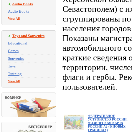
Audio Books
Севастополем) с и
Audio Books
сгруппированы по
View All
населения городов
Показаны магистр
Toys and Souvenirs
Educational
автомобильного с
Games
краткие сведения 
Souvenirs
территории, числе
Toys
Training
флаги и гербы. Ре
View All
пользователей.
ФЕДЕРАТИВНОЕ
УСТРОЙСТВО РОССИИ.
ФИЗИЧЕСКАЯ КАРТА
РОССИИ А2 (В НОВЫХ
ГРАНИЦАХ)