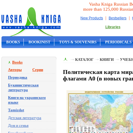
Vasha Kniga Russian B
more than 125,000 Russia
|
|
New Products
Bestsellers
Libraries
BOOKS
BOOKINIST
TOYS & SOUVENIRS
PERIODICALS
ON SALE
КАТАЛОГ
КНИГИ
УЧЕБН
Books
Авторы
Серии
Политическая карта мира
Периодика
флагами А0 (в новых гра
Букинистическая
литература
Книги на украинском
языке
Tamizdat
Детская литература
Дом и семья