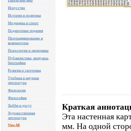
Еврейский мир
Искусство
История и политика
Медицина и спорт
Подарочные издания
Программирование и
компьютеры
Психология и экономика
Публицистика, мемуары,
биографии
Религия и эзотерика
Учебная и научная
литература
Филология
Философия
Краткая аннотац
Хобби и досуг
Художественная
Эта настенная кар
литература
мм. На одной стор
View All