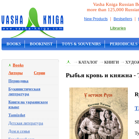
Vasha Kniga Russian B
more than 125,000 Russia
|
|
New Products
Bestsellers
Libraries
BOOKS
BOOKINIST
TOYS & SOUVENIRS
PERIODICALS
ON SALE
КАТАЛОГ
КНИГИ
ХУДО
Books
Авторы
Серии
Рыбья кровь и княжна -
Периодика
Букинистическая
R
литература
Книги на украинском
языке
Т
Tamizdat
S
Детская литература
Дом и семья
T