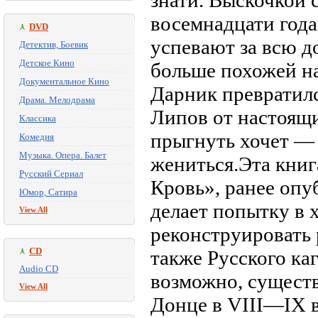
знати. Выскочкой с
восемнадцати года
DVD
успевают за всю д
Детектив, Боевик
Детское Кино
больше похожей на
Документальное Кино
Дарник превратилс
Драма. Мелодрама
Липов от настоящи
Классика
прыгнуть хочет — 
Комедия
Музыка. Опера. Балет
жениться.Эта кни
Русский Сериал
Кровь», ранее опу
Юмор, Сатира
делает попытку в
View All
реконструировать
CD
также Русского каг
Audio CD
возможно, сущест
View All
Донце в VIII—IX в