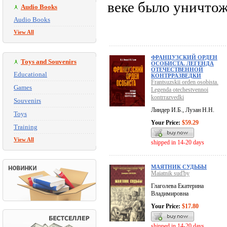
веке было уничтож
Audio Books
Audio Books
View All
ФРАНЦУЗСКИЙ ОРДЕН
Toys and Souvenirs
ОСОБИСТА. ЛЕГЕНДА
ОТЕЧЕСТВЕННОЙ
Educational
КОНТРРАЗВЕДКИ
Frantsuzskii orden osobista.
Games
Legenda otechestvennoi
kontrrazvedki
Souvenirs
Линдер И.Б., Лузан Н.Н.
Toys
Your Price:
$59.29
Training
View All
shipped in 14-20 days
МАЯТНИК СУДЬБЫ
Maiatnik sud'by
Глаголева Екатерина
Владимировна
Your Price:
$17.80
shipped in 14-20 days