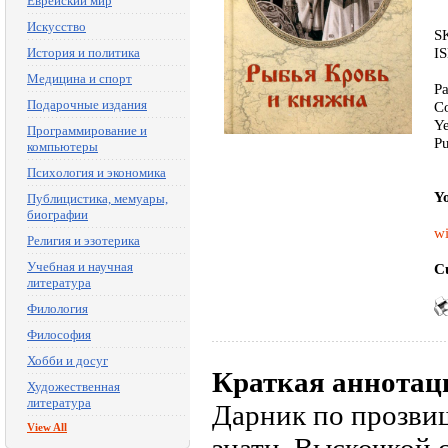
Еврейский мир
Искусство
S
I
История и политика
Медицина и спорт
Pa
Подарочные издания
Co
Ye
Программирование и
Pu
компьютеры
Психология и экономика
Yo
Публицистика, мемуары,
биографии
wi
Религия и эзотерика
Учебная и научная
Cu
литература
Филология
Философия
Хобби и досуг
Краткая аннотац
Художественная
литература
Дарник по прозвищ
View All