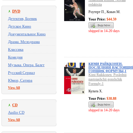
Anatomiia tennisa. Novaia
redaktsiia
DVD
Роутерт П., Ковач М.
Детектив, Боевик
Your Price:
$44.59
Детское Кино
shipped in 14-20 days
Документальное Кино
Драма. Мелодрама
Классика
Комедия
КИМИ РАЙККОНЕН.
Музыка. Опера. Балет
ПОСЛЕДНИЙ НАСТОЯЩИ
ГОНЩИК ФОРМУЛЫ-1
Русский Сериал
Kimi Raikkonen. Poslednii
nastoiashchii gonshchik
Юмор, Сатира
Formuly-1
View All
Культа Х.
Your Price:
$38.88
CD
shipped in 14-20 days
Audio CD
View All