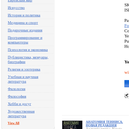
Еврейский мир
S
Искусство
IS
История и политика
Pa
Медицина и спорт
Fo
Подарочные издания
Co
Ye
Программирование и
Pu
компьютеры
Ho
Психология и экономика
Публицистика, мемуары,
Yo
биографии
Религия и эзотерика
wi
Учебная и научная
литература
Филология
Философия
Хобби и досуг
Художественная
литература
АНАТОМИЯ ТЕННИСА.
View All
НОВАЯ РЕДАКЦИЯ