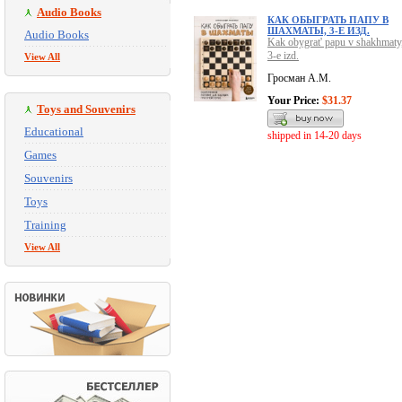
Audio Books
КАК ОБЫГРАТЬ ПАПУ В
ШАХМАТЫ, 3-Е ИЗД.
Audio Books
Kak obygrat' papu v shakhmaty
3-e izd.
View All
Гросман А.М.
Your Price:
$31.37
Toys and Souvenirs
Educational
shipped in 14-20 days
Games
Souvenirs
Toys
Training
View All