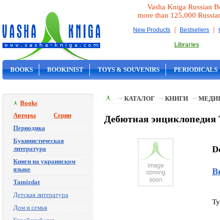
Vasha Kniga Russian B
more than 125,000 Russia
|
|
New Products
Bestsellers
Libraries
BOOKS
BOOKINIST
TOYS & SOUVENIRS
PERIODICALS
ON SALE
КАТАЛОГ
КНИГИ
МЕДИ
Books
Авторы
Серии
Дебютная энциклопедия 
Периодика
Букинистическая
D
литература
Книги на украинском
языке
В
Tamizdat
Детская литература
Ty
Дом и семья