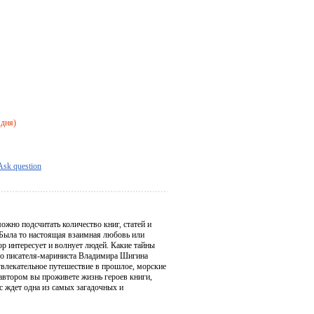
 дня)
Ask question
жно подсчитать количество книг, статей и
Была то настоящая взаимная любовь или
р интересует и волнует людей. Какие тайны
ого писателя-мариниста Владимира Шигина
влекательное путешествие в прошлое, морские
 автором вы проживете жизнь героев книги,
с ждет одна из самых загадочных и