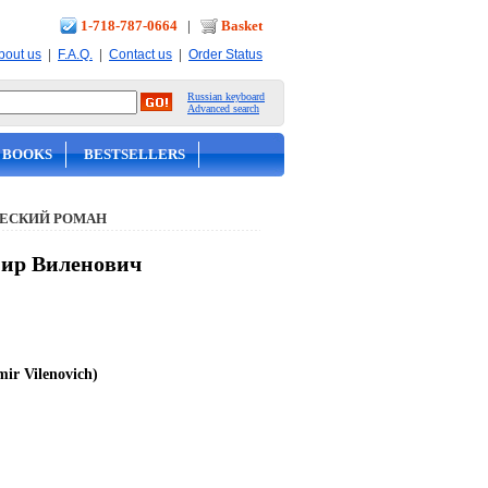
1-718-787-0664
|
Basket
|
|
|
bout us
F.A.Q.
Contact us
Order Status
Russian keyboard
Advanced search
 BOOKS
BESTSELLERS
ЕСКИЙ РОМАН
мир Виленович
mir Vilenovich)