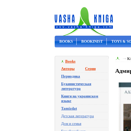
BOOKS
BOOKINIST
TOYS & S
ON SALE
К
Books
Авторы
Серии
Адмир
Периодика
Букинистическая
литература
Книги на украинском
языке
Tamizdat
Детская литература
Дом и семья