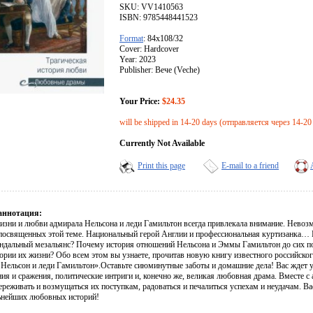
SKU: VV1410563
ISBN: 9785448441523
Format
: 84x108/32
Cover: Hardcover
Year: 2023
Publisher: Вече (Veche)
Your Price:
$24.35
will be shipped in 14-20 days (отправляется через 14-20
Currently Not Available
Print this page
E-mail to a friend
аннотация:
изни и любви адмирала Нельсона и леди Гамильтон всегда привлекала внимание. Невозмо
посвященных этой теме. Национальный герой Англии и профессиональная куртизанка… 
андальный мезальянс? Почему история отношений Нельсона и Эммы Гамильтон до сих по
тории их жизни? Обо всем этом вы узнаете, прочитав новую книгу известного российск
Нельсон и леди Гамильтон».Оставьте сиюминутные заботы и домашние дела! Вас ждет у
ия и сражения, политические интриги и, конечно же, великая любовная драма. Вместе с
ереживать и возмущаться их поступкам, радоваться и печалиться успехам и неудачам. Ва
ьнейших любовных историй!