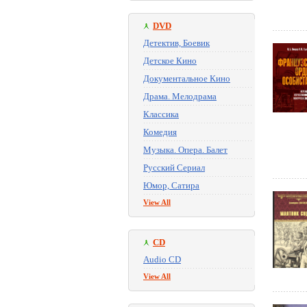
DVD
Детектив, Боевик
Детское Кино
Документальное Кино
Драма. Мелодрама
Классика
Комедия
Музыка. Опера. Балет
Русский Сериал
Юмор, Сатира
View All
CD
Audio CD
View All