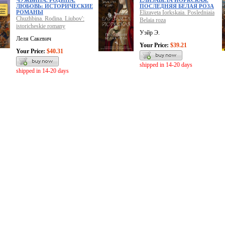
ЧУЖБИНА. РОДИНА.
ЕЛИЗАВЕТА ЙОРКСКАЯ.
ЛЮБОВЬ: ИСТОРИЧЕСКИЕ
ПОСЛЕДНЯЯ БЕЛАЯ РОЗА
РОМАНЫ
Elizaveta Iorkskaia. Posledniaia
Chuzhbina. Rodina. Liubov':
Belaia roza
istoricheskie romany
Уэйр Э.
Леля Сакевич
Your Price:
$39.21
Your Price:
$40.31
shipped in 14-20 days
shipped in 14-20 days