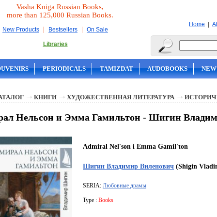
Vasha Kniga Russian Books,
more than 125,000 Russian Books.
|
Home
A
|
|
New Products
Bestsellers
On Sale
Libraries
OUVENIRS
PERIODICALS
TAMIZDAT
AUDOBOOKS
NEW
АТАЛОГ
КНИГИ
ХУДОЖЕСТВЕННАЯ ЛИТЕРАТУРА
ИСТОРИЧ
ал Нельсон и Эмма Гамильтон - Шигин Влади
Admiral Nel'son i Emma Gamil'ton
Шигин Владимир Виленович
(Shigin Vladi
SERIA:
Любовные драмы
Type :
Books