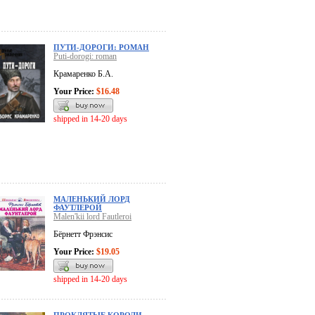
ПУТИ-ДОРОГИ: РОМАН
Puti-dorogi: roman
Крамаренко Б.А.
Your Price:
$16.48
shipped in 14-20 days
МАЛЕНЬКИЙ ЛОРД
ФАУТЛЕРОЙ
Malen'kii lord Fautleroi
Бёрнетт Фрэнсис
Your Price:
$19.05
shipped in 14-20 days