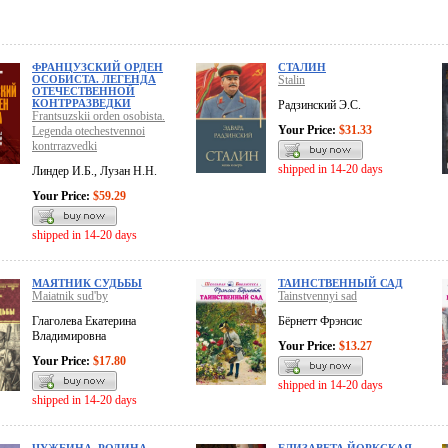
ФРАНЦУЗСКИЙ ОРДЕН
СТАЛИН
ОСОБИСТА. ЛЕГЕНДА
Stalin
ОТЕЧЕСТВЕННОЙ
КОНТРРАЗВЕДКИ
Радзинский Э.С.
Frantsuzskii orden osobista.
Your Price:
$31.33
Legenda otechestvennoi
kontrrazvedki
shipped in 14-20 days
Линдер И.Б., Лузан Н.Н.
Your Price:
$59.29
shipped in 14-20 days
МАЯТНИК СУДЬБЫ
ТАИНСТВЕННЫЙ САД
Maiatnik sud'by
Tainstvennyi sad
Глаголева Екатерина
Бёрнетт Фрэнсис
Владимировна
Your Price:
$13.27
Your Price:
$17.80
shipped in 14-20 days
shipped in 14-20 days