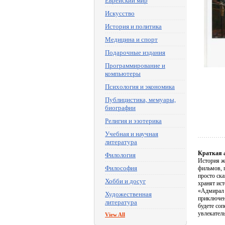
Еврейский мир
Искусство
История и политика
Медицина и спорт
Подарочные издания
Программирование и
компьютеры
Психология и экономика
Публицистика, мемуары,
биографии
Религия и эзотерика
Учебная и научная
литература
Краткая 
Филология
История ж
Философия
фильмов, 
просто ск
Хобби и досуг
хранят ис
«Адмирал 
Художественная
приключен
литература
будете соп
увлекател
View All