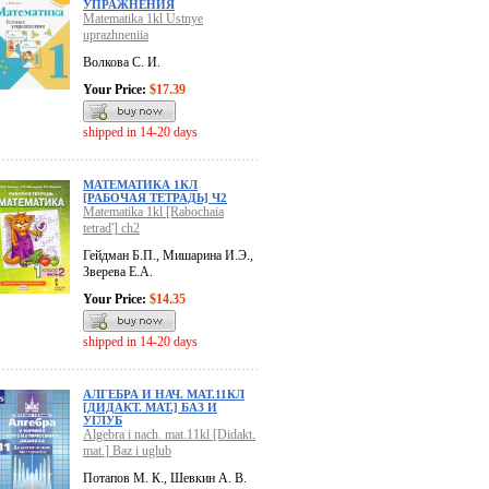
УПРАЖНЕНИЯ
Matematika 1kl Ustnye
uprazhneniia
Волкова С. И.
Your Price:
$17.39
shipped in 14-20 days
МАТЕМАТИКА 1КЛ
[РАБОЧАЯ ТЕТРАДЬ] Ч2
Matematika 1kl [Rabochaia
tetrad'] ch2
Гейдман Б.П., Мишарина И.Э.,
Зверева Е.А.
Your Price:
$14.35
shipped in 14-20 days
АЛГЕБРА И НАЧ. МАТ.11КЛ
[ДИДАКТ. МАТ.] БАЗ И
УГЛУБ
Algebra i nach. mat.11kl [Didakt.
mat.] Baz i uglub
Потапов М. К., Шевкин А. В.