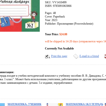
SKU: VV1410499
ISBN: 9785091063066
Pages: 48
Cover: Paperback
Year: 2023
Publisher: Просвещение (Prosveshchenie)
Your Price:
$24.88
will be shipped in 14-20 days (отправляется через 1
Currently Not Available
Print this page
E-mail to a friend
аннотация:
традь входит в учебно-методический комплект к учебному пособию В. В. Давыдова, С. Ф
ка. 1 класс". Может быть использована учителями, работающими по другим программам
ельно занимающимися с детьми. 5-е издание, переработанное.
МАТЕМАТИКА: УЧЕБНИК
МАТЕМАТИКА 1КЛ ТЕТРАДЬ