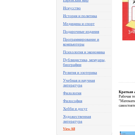
Еврейский мир
Искусство
История и политика
Медицина и спорт
Подарочные издания
Программирование и
компьютеры
Психология и экономика
Публицистика, мемуары,
биографии
Религия и эзотерика
Учебная и научная
литература
Краткая 
Филология
Рабочая те
Философия
"Математи
самостоят
Хобби и досуг
Художественная
литература
View All