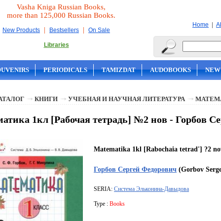
Vasha Kniga Russian Books,
more than 125,000 Russian Books.
|
Home
A
|
|
New Products
Bestsellers
On Sale
Libraries
OUVENIRS
PERIODICALS
TAMIZDAT
AUDOBOOKS
NEW
АТАЛОГ
КНИГИ
УЧЕБНАЯ И НАУЧНАЯ ЛИТЕРАТУРА
МАТЕМ
атика 1кл [Рабочая тетрадь] №2 нов - Горбов С
Matematika 1kl [Rabochaia tetrad'] ?2 no
Горбов Сергей Федорович
(Gorbov Serge
SERIA:
Система Эльконина-Давыдова
Type :
Books