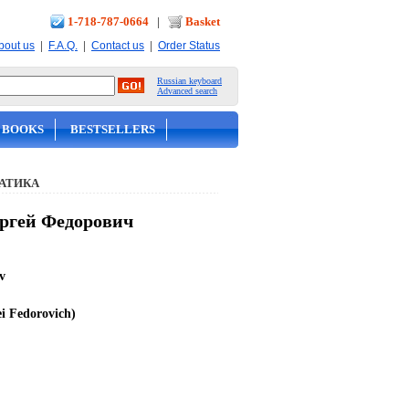
1-718-787-0664
|
Basket
|
|
|
bout us
F.A.Q.
Contact us
Order Status
Russian keyboard
Advanced search
 BOOKS
BESTSELLERS
АТИКА
ергей Федорович
v
i Fedorovich)