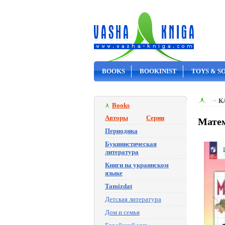
BOOKS
BOOKINIST
TOYS & S
ON SALE
К
Books
Авторы
Серии
Матем
Периодика
Букинистическая
литература
Книги на украинском
языке
Tamizdat
Детская литература
Дом и семья