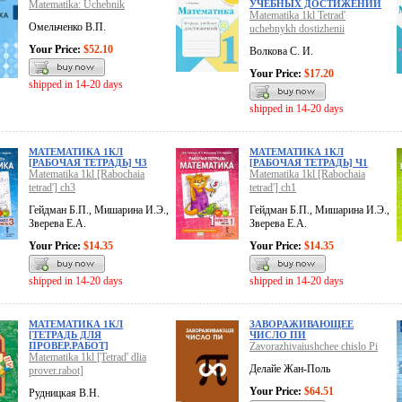
Matematika: Uchebnik
УЧЕБНЫХ ДОСТИЖЕНИЙ
Matematika 1kl Tetrad'
Омельченко В.П.
uchebnykh dostizhenii
Your Price:
$52.10
Волкова С. И.
Your Price:
$17.20
shipped in 14-20 days
shipped in 14-20 days
МАТЕМАТИКА 1КЛ
МАТЕМАТИКА 1КЛ
[РАБОЧАЯ ТЕТРАДЬ] Ч3
[РАБОЧАЯ ТЕТРАДЬ] Ч1
Matematika 1kl [Rabochaia
Matematika 1kl [Rabochaia
tetrad'] ch3
tetrad'] ch1
Гейдман Б.П., Мишарина И.Э.,
Гейдман Б.П., Мишарина И.Э.,
Зверева Е.А.
Зверева Е.А.
Your Price:
$14.35
Your Price:
$14.35
shipped in 14-20 days
shipped in 14-20 days
МАТЕМАТИКА 1КЛ
ЗАВОРАЖИВАЮЩЕЕ
[ТЕТРАДЬ ДЛЯ
ЧИСЛО ПИ
ПРОВЕР.РАБОТ]
Zavorazhivaiushchee chislo Pi
Matematika 1kl [Tetrad' dlia
Делайе Жан-Поль
prover.rabot]
Your Price:
$64.51
Рудницкая В.Н.