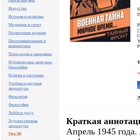
Еврейский мир
Искусство
S
I
История и политика
Медицина и спорт
P
F
Подарочные издания
C
Программирование и
Y
компьютеры
P
Психология и экономика
Публицистика, мемуары,
Y
биографии
w
Религия и эзотерика
Учебная и научная
литература
Филология
Философия
Хобби и досуг
Краткая аннотац
Художественная
литература
Апрель 1945 года.
View All