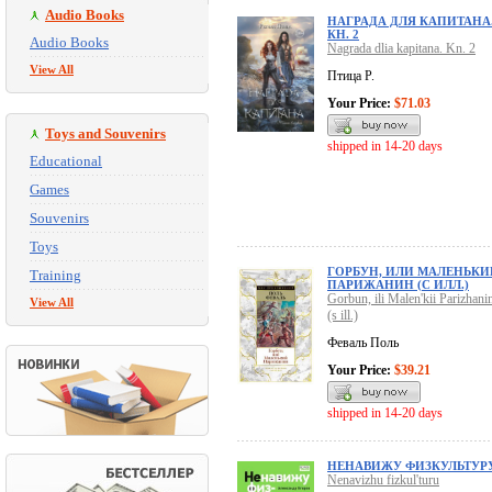
Audio Books
НАГРАДА ДЛЯ КАПИТАНА
КН. 2
Audio Books
Nagrada dlia kapitana. Kn. 2
View All
Птица Р.
Your Price:
$71.03
Toys and Souvenirs
shipped in 14-20 days
Educational
Games
Souvenirs
Toys
ГОРБУН, ИЛИ МАЛЕНЬКИ
Training
ПАРИЖАНИН (С ИЛЛ.)
Gorbun, ili Malen'kii Parizhani
View All
(s ill.)
Феваль Поль
Your Price:
$39.21
shipped in 14-20 days
НЕНАВИЖУ ФИЗКУЛЬТУР
Nenavizhu fizkul'turu