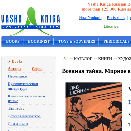
Vasha Kniga Russian B
more than 125,000 Russia
|
|
New Products
Bestsellers
Libraries
BOOKS
BOOKINIST
TOYS & SOUVENIRS
PERIODICALS
ON SALE
КАТАЛОГ
КНИГИ
ХУДО
Books
Авторы
Серии
Военная тайна. Мирное 
Периодика
Букинистическая
V
литература
Книги на украинском
языке
Tamizdat
S
Детская литература
Дом и семья
T