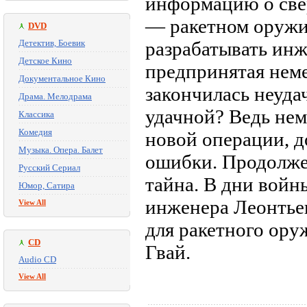
информацию о све
— ракетном оружии
DVD
Детектив, Боевик
разрабатывать инж
Детское Кино
предпринятая нем
Документальное Кино
закончилась неуда
Драма. Мелодрама
удачной? Ведь нем
Классика
Комедия
новой операции, 
Музыка. Опера. Балет
ошибки. Продолже
Русский Сериал
тайна. В дни войн
Юмор, Сатира
инженера Леонтьев
View All
для ракетного ору
CD
Гвай.
Audio CD
View All