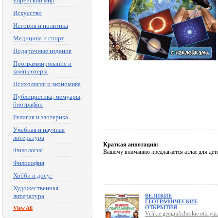
Еврейский мир
Искусство
История и политика
Медицина и спорт
Подарочные издания
Программирование и
компьютеры
Психология и экономика
Публицистика, мемуары,
биографии
Религия и эзотерика
Учебная и научная
литература
Краткая аннотация:
Филология
Вашему вниманию предлагается атлас для дете
Философия
Хобби и досуг
Художественная
литература
ВЕЛИКИЕ
ГЕОГРАФИЧЕСКИЕ
ОТКРЫТИЯ
View All
Velikie geograficheskie otkrytii