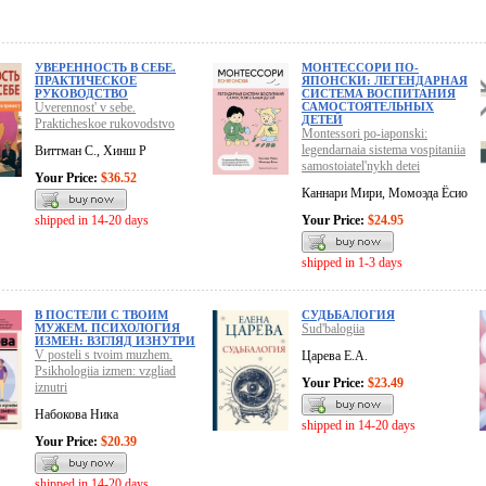
УВЕРЕННОСТЬ В СЕБЕ.
МОНТЕССОРИ ПО-
ПРАКТИЧЕСКОЕ
ЯПОНСКИ: ЛЕГЕНДАРНАЯ
РУКОВОДСТВО
СИСТЕМА ВОСПИТАНИЯ
Uverennost' v sebe.
САМОСТОЯТЕЛЬНЫХ
ДЕТЕЙ
Prakticheskoe rukovodstvo
Montessori po-iaponski:
legendarnaia sistema vospitaniia
Виттман С., Хинш Р
samostoiatel'nykh detei
Your Price:
$36.52
Каннари Мири, Момоэда Ёсио
shipped in 14-20 days
Your Price:
$24.95
shipped in 1-3 days
В ПОСТЕЛИ С ТВОИМ
СУДЬБАЛОГИЯ
МУЖЕМ. ПСИХОЛОГИЯ
Sud'balogiia
ИЗМЕН: ВЗГЛЯД ИЗНУТРИ
V posteli s tvoim muzhem.
Царева Е.А.
Psikhologiia izmen: vzgliad
Your Price:
$23.49
iznutri
Набокова Ника
shipped in 14-20 days
Your Price:
$20.39
shipped in 14-20 days