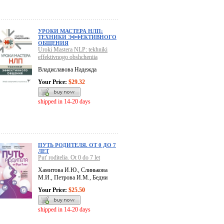
УРОКИ МАСТЕРА НЛП:
ТЕХНИКИ ЭФФЕКТИВНОГО
ОБЩЕНИЯ
Uroki Mastera NLP: tekhniki
effektivnogo obshcheniia
Владиславова Надежда
Your Price:
$29.32
shipped in 14-20 days
ПУТЬ РОДИТЕЛЯ. ОТ 0 ДО 7
ЛЕТ
Put' roditelia. Ot 0 do 7 let
Хамитова И.Ю., Слинькова
М.И., Петрова И.М., Бедни
Your Price:
$25.50
shipped in 14-20 days