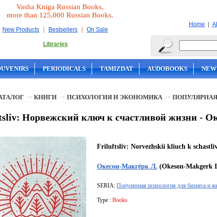
Vasha Kniga Russian Books,
more than 125,000 Russian Books.
|
Home
A
|
|
New Products
Bestsellers
On Sale
Libraries
OUVENIRS
PERIODICALS
TAMIZDAT
AUDOBOOKS
NEW
АТАЛОГ
КНИГИ
ПСИХОЛОГИЯ И ЭКОНОМИКА
ПОПУЛЯРНАЯ
ftsliv: Норвежский ключ к счастливой жизни - 
Friluftsliv: Norvezhskii kliuch k schastli
Окесон-Макгёрк Л.
(Okeson-Makgerk L
SERIA:
Популярная психология для бизнеса и ж
Type :
Books