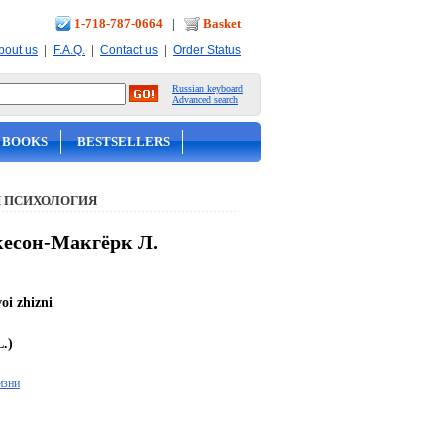
1-718-787-0664
|
Basket
|
|
|
bout us
F.A.Q.
Contact us
Order Status
Russian keyboard
Advanced search
 BOOKS
BESTSELLERS
 ПСИХОЛОГИЯ
Окесон-Макгёрк Л.
voi zhizni
.)
изни