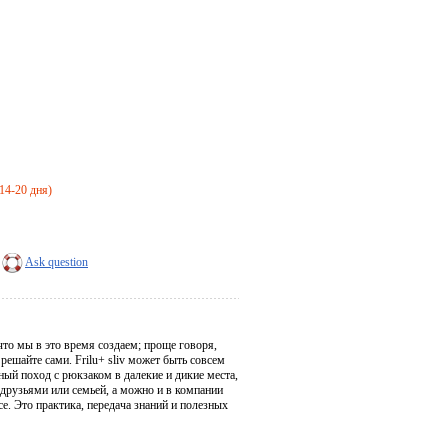
 14-20 дня)
Ask question
 что мы в это время создаем; проще говоря,
ешайте сами. Frilu+ sliv может быть совсем
ый поход с рюкзаком в далекие и дикие места,
друзьями или семьей, а можно и в компании
е. Это практика, передача знаний и полезных