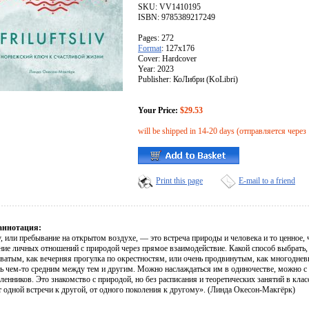
SKU: VV1410195
ISBN: 9785389217249
Pages: 272
Format
: 127x176
Cover: Hardcover
Year: 2023
Publisher: КоЛибри (KoLibri)
Your Price:
$29.53
will be shipped in 14-20 days (отправляется через
Print this page
E-mail to a friend
аннотация:
iv, или пребывание на открытом воздухе, — это встреча природы и человека и то ценное,
ие личных отношений с природой через прямое взаимодействие. Какой способ выбрать, р
ватым, как вечерняя прогулка по окрестностям, или очень продвинутым, как многодневн
ь чем-то средним между тем и другим. Можно наслаждаться им в одиночестве, можно с 
нников. Это знакомство с природой, но без расписания и теоретических занятий в класс
т одной встречи к другой, от одного поколения к другому». (Линда Окесон-Макгёрк)