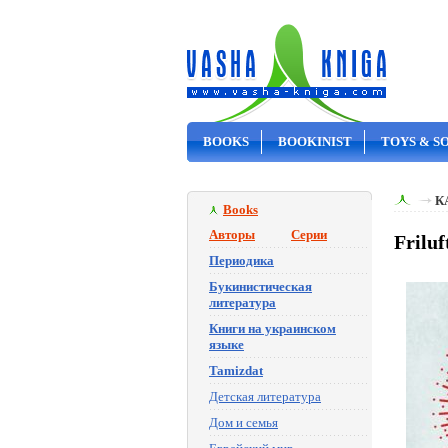
BOOKS
BOOKINIST
TOYS & S
ON SALE
К
Books
Авторы
Серии
Frilu
Периодика
Букинистическая
литература
Книги на украинском
языке
Tamizdat
Детская литература
Дом и семья