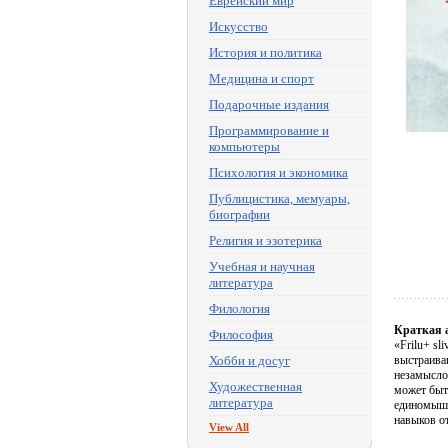
Еврейский мир
Искусство
История и политика
Медицина и спорт
Подарочные издания
Программирование и
компьютеры
Психология и экономика
Публицистика, мемуары,
биографии
Религия и эзотерика
Учебная и научная
литература
Филология
Краткая 
Философия
«Frilu+ sl
Хобби и досуг
выстраиван
незамысло
Художественная
может быт
литература
единомышле
навыков о
View All