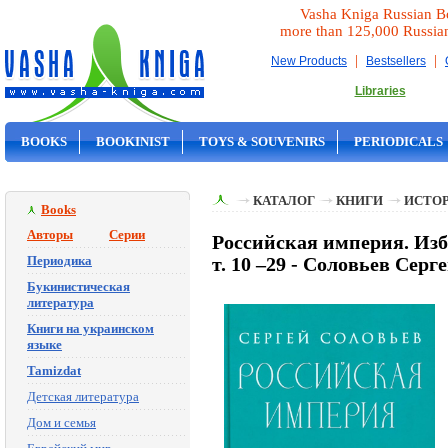
Vasha Kniga Russian B
more than 125,000 Russia
|
|
New Products
Bestsellers
Libraries
BOOKS
BOOKINIST
TOYS & SOUVENIRS
PERIODICALS
ON SALE
КАТАЛОГ
КНИГИ
ИСТОР
Books
Авторы
Серии
Российская империя. Из
Периодика
т. 10 –29 - Соловьев Сер
Букинистическая
литература
Книги на украинском
языке
Tamizdat
Детская литература
Дом и семья