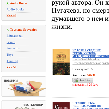
рукой автора. Он 
Audio Books
Пугачева, но смер
Audio Books
View All
думавшего о нем и
жизни.
Toys and Souvenirs
Educational
Games
Souvenirs
ИСТОРИЯ СРЕДНИХ
ВЕКОВ: УЧЕБНО-
Toys
МЕТОДИЧЕСКОЕ ПОСОБИ
Istoriia Srednikh vekov:
Training
Uchebno-metodicheskoe posob
View All
Спесивцева В. А.
Your Price:
$46.31
shipped in 14-20 days
СРЕДНИЕ ВЕКА:
ИССЛЕДОВАНИЯ ПО
ИСТОРИИ СРЕДНЕВЕКОВ