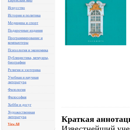
Еврейский мир
Искусство
История и политика
Медицина и спорт
Подарочные издания
Программирование и
компьютеры
Психология и экономика
Публицистика, мемуары,
биографии
Религия и эзотерика
Учебная и научная
литература
Филология
Философия
Хобби и досуг
Художественная
Краткая аннотац
литература
View All
Известнейший уче