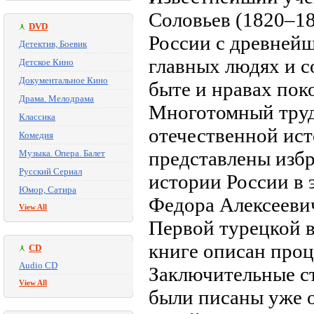
Соловьев (1820–1
DVD
России с древнейш
Детектив, Боевик
главных людях и с
Детское Кино
Документальное Кино
быте и нравах пок
Драма. Мелодрама
Многотомный труд
Классика
отечественной ис
Комедия
представлены изб
Музыка. Опера. Балет
Русский Сериал
истории России в 
Юмор, Сатира
Федора Алексеевич
View All
Первой турецкой в
книге описан проц
CD
Audio CD
Заключительные ст
View All
были писаны уже 