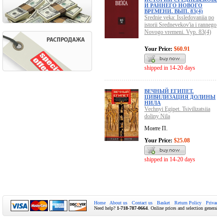
И РАННЕГО НОВОГО
ВРЕМЕНИ. ВЫП. 83(4)
Srednie veka: Issledovaniia po
istorii Srednevekov'ia i rannego
Novogo vremeni. Vyp. 83(4)
Your Price:
$60.91
shipped in 14-20 days
ВЕЧНЫЙ ЕГИПЕТ.
ЦИВИЛИЗАЦИЯ ДОЛИНЫ
НИЛА
Vechnyi Egipet. Tsivilizatsiia
doliny Nila
Монте П.
Your Price:
$25.08
shipped in 14-20 days
Home
About us
Contact us
Basket
Return Policy
Priva
Need help?
1-718-787-0664
. Online prices and selection genera