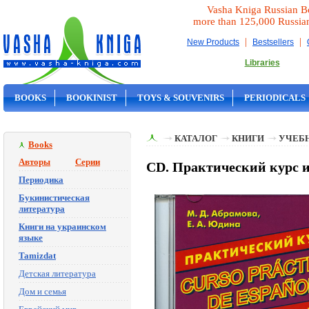
Vasha Kniga Russian B
more than 125,000 Russia
|
|
New Products
Bestsellers
Libraries
BOOKS
BOOKINIST
TOYS & SOUVENIRS
PERIODICALS
ON SALE
КАТАЛОГ
КНИГИ
УЧЕБН
Books
Авторы
Серии
CD. Практический курс и
Периодика
Букинистическая
литература
Книги на украинском
языке
Tamizdat
Детская литература
Дом и семья