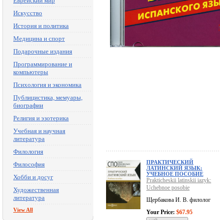
Еврейский мир
Искусство
История и политика
Медицина и спорт
Подарочные издания
Программирование и
компьютеры
Психология и экономика
Публицистика, мемуары,
биографии
Религия и эзотерика
Учебная и научная
литература
Филология
ПРАКТИЧЕСКИЙ
Философия
ЛАТИНСКИЙ ЯЗЫК:
УЧЕБНОЕ ПОСОБИЕ
Хобби и досуг
Prakticheskii latinskii iazyk:
Uchebnoe posobie
Художественная
литература
Щербакова И. В. филолог
View All
Your Price:
$67.95