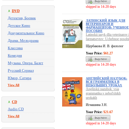
shipped in 14-20 days
DVD
Детектив, Боевик
ЛАТИНСКИЙ ЯЗЫК ДЛЯ
ВЕТЕРИНАРОВ И
Детское Кино
ФАРМАЦЕВТОВ: УЧЕБНОЕ
ПОСОБИЕ
Документальное Кино
Latinskii iazyk dlia veterinarov 
farmatsevtov: Uchebnoe posobi
Драма. Мелодрама
Щербакова И. В. филолог
Классика
Your Price:
$61.27
Комедия
Музыка. Опера. Балет
shipped in 14-20 days
Русский Сериал
Юмор, Сатира
АНГЛИЙСКИЙ НАЗУБОК:
ВСЯ ГРАММАТИКА В
View All
НЕБОЛЬШИХ УРОКАХ
Angliiskii nazubok: vsia
grammatika v nebol'shikh
urokakh
CD
Игнашина З.Н.
Audio CD
Your Price:
$21.67
View All
shipped in 14-20 days