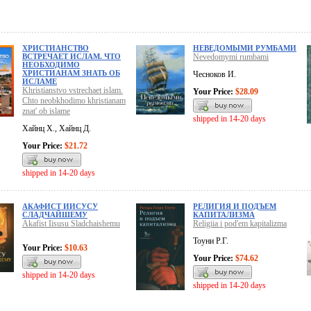
ХРИСТИАНСТВО
НЕВЕДОМЫМИ РУМБАМИ
ВСТРЕЧАЕТ ИСЛАМ. ЧТО
Nevedomymi rumbami
НЕОБХОДИМО
ХРИСТИАНАМ ЗНАТЬ ОБ
Чесноков И.
ИСЛАМЕ
Khristianstvo vstrechaet islam.
Your Price:
$28.09
Chto neobkhodimo khristianam
znat' ob islame
shipped in 14-20 days
Хайнц Х., Хайнц Д.
Your Price:
$21.72
shipped in 14-20 days
АКАФИСТ ИИСУСУ
РЕЛИГИЯ И ПОДЪЕМ
СЛАДЧАЙШЕМУ
КАПИТАЛИЗМА
Akafist Iisusu Sladchaishemu
Religiia i pod'em kapitalizma
Тоуни Р.Г.
Your Price:
$10.63
Your Price:
$74.62
shipped in 14-20 days
shipped in 14-20 days