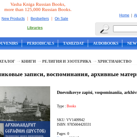
Vasha Kniga Russian Books,
more than 125,000 Russian Books.
|
Home
A
|
|
New Products
Bestsellers
On Sale
Libraries
OUVENIRS
PERIODICALS
TAMIZDAT
AUDOBOOKS
NEW
АТАЛОГ
КНИГИ
РЕЛИГИЯ И ЭЗОТЕРИКА
ХРИСТИАНСТВО
иковые записи, воспоминания, архивные мате
Dnevnikovye zapisi, vospominaniia, arkhiv
Type :
Books
SKU: VV1409942
ISBN: 9785604420331
Pages: 0