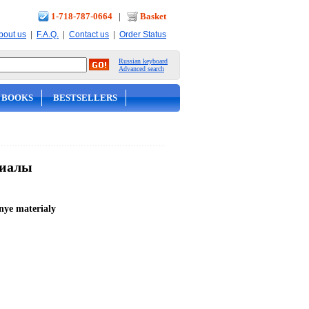
1-718-787-0664
|
Basket
|
|
|
bout us
F.A.Q.
Contact us
Order Status
Russian keyboard
Advanced search
 BOOKS
BESTSELLERS
риалы
nye materialy