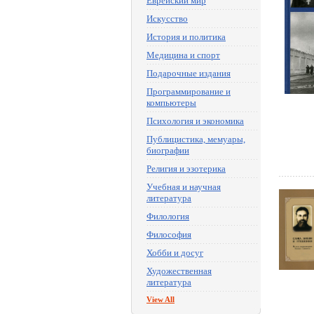
Еврейский мир
Искусство
История и политика
Медицина и спорт
Подарочные издания
Программирование и
компьютеры
Психология и экономика
Публицистика, мемуары,
биографии
Религия и эзотерика
Учебная и научная
литература
Филология
Философия
Хобби и досуг
Художественная
литература
View All