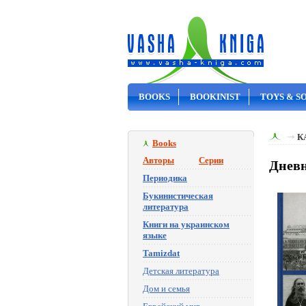
BOOKS
BOOKINIST
TOYS & S
ON SALE
К
Books
Авторы
Серии
Дневн
Периодика
Букинистическая
литература
Книги на украинском
языке
Tamizdat
Детская литература
Дом и семья