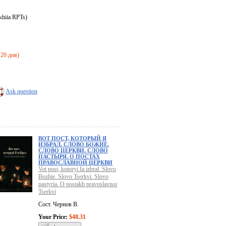
khiia RPTs)
-20 дня)
Ask question
ВОТ ПОСТ, КОТОРЫЙ Я
ИЗБРАЛ. СЛОВО БОЖИЕ.
СЛОВО ЦЕРКВИ. СЛОВО
ПАСТЫРЯ. О ПОСТАХ
ПРАВОСЛАВНОЙ ЦЕРКВИ
Vot post, kotoryi Ia izbral. Slovo
Bozhie. Slovo Tserkvi. Slovo
pastyria. O postakh pravoslavnoi
Tserkvi
Сост. Чернов В.
Your Price:
$48.31