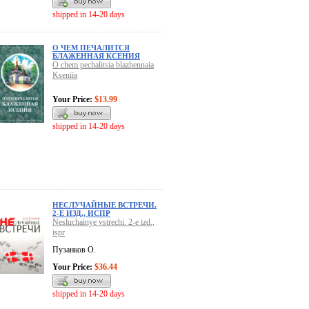
shipped in 14-20 days
О ЧЕМ ПЕЧАЛИТСЯ
БЛАЖЕННАЯ КСЕНИЯ
O chem pechalitsia blazhennaia
Kseniia
Your Price:
$13.99
shipped in 14-20 days
НЕСЛУЧАЙНЫЕ ВСТРЕЧИ.
2-Е ИЗД., ИСПР
Nesluchainye vstrechi. 2-e izd.,
ispr
Пузанков О.
Your Price:
$36.44
shipped in 14-20 days