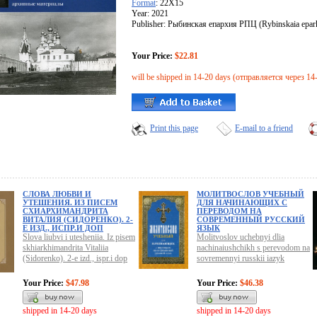
Format
: 22X15
Year: 2021
Publisher: Рыбинская епархия РПЦ (Rybinskaia epar
Your Price:
$22.81
will be shipped in 14-20 days (отправляется через 14
Print this page
E-mail to a friend
СЛОВА ЛЮБВИ И
МОЛИТВОСЛОВ УЧЕБНЫЙ
УТЕШЕНИЯ. ИЗ ПИСЕМ
ДЛЯ НАЧИНАЮЩИХ С
СХИАРХИМАНДРИТА
ПЕРЕВОДОМ НА
ВИТАЛИЯ (СИДОРЕНКО). 2-
СОВРЕМЕННЫЙ РУССКИЙ
Е ИЗД., ИСПР.И ДОП
ЯЗЫК
Slova liubvi i utesheniia. Iz pisem
Molitvoslov uchebnyi dlia
skhiarkhimandrita Vitaliia
nachinaiushchikh s perevodom na
(Sidorenko). 2-e izd., ispr.i dop
sovremennyi russkii iazyk
Your Price:
$47.98
Your Price:
$46.38
shipped in 14-20 days
shipped in 14-20 days