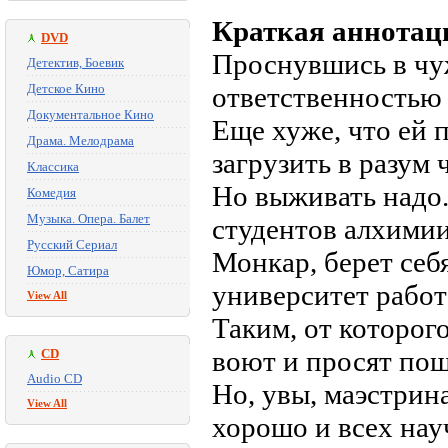
Краткая аннотац
DVD
Проснувшись в чуж
Детектив, Боевик
Детское Кино
ответственностью 
Документальное Кино
Еще хуже, что ей 
Драма. Мелодрама
загрузить в разум
Классика
Но выживать надо.
Комедия
Музыка. Опера. Балет
студентов алхимии
Русский Сериал
Монкар, берет себя
Юмор, Сатира
университет рабо
View All
Таким, от которог
воют и просят по
CD
Audio CD
Но, увы, маэстрин
View All
хорошо и всех нау