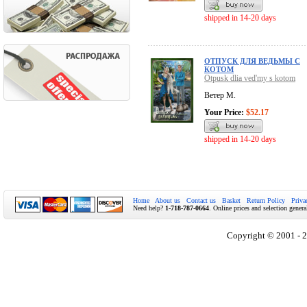
shipped in 14-20 days
ОТПУСК ДЛЯ ВЕДЬМЫ С
КОТОМ
Otpusk dlia ved'my s kotom
Ветер М.
Your Price:
$52.17
shipped in 14-20 days
Home
About us
Contact us
Basket
Return Policy
Priva
Need help?
1-718-787-0664
. Online prices and selection genera
Copyright © 2001 - 2