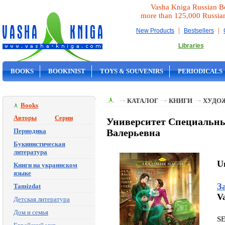
Vasha Kniga Russian B
more than 125,000 Russia
|
|
New Products
Bestsellers
Libraries
BOOKS
BOOKINIST
TOYS & SOUVENIRS
PERIODICALS
ON SALE
КАТАЛОГ
КНИГИ
ХУДО
Books
Авторы
Серии
Университет Специальны
Периодика
Валерьевна
Букинистическая
литература
Un
Книги на украинском
языке
З
Tamizdat
Va
Детская литература
Дом и семья
S