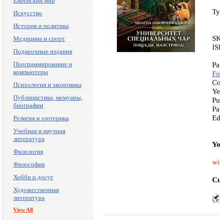
Еврейский мир
Ty
Искусство
История и политика
S
Медицина и спорт
IS
Подарочные издания
Программирование и
Pa
компьютеры
Fo
Co
Психология и экономика
Ye
Публицистика, мемуары,
Pu
биографии
Pa
Ed
Религия и эзотерика
Учебная и научная
литература
Yo
Филология
wi
Философия
Хобби и досуг
Cu
Художественная
литература
View All