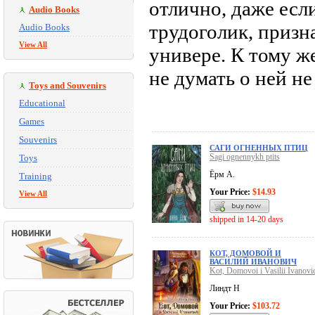
отлично, даже если
Audio Books
трудоголик, призн
Audio Books
View All
универе. К тому ж
не думать о ней не
Toys and Souvenirs
Educational
Games
Souvenirs
САГИ ОГНЕННЫХ ПТИЦ
Sagi ognennykh ptits
Toys
Ёрм А.
Training
Your Price:
$14.93
View All
shipped in 14-20 days
КОТ, ДОМОВОЙ И
ВАСИЛИЙ ИВАНОВИЧ
Kot, Domovoi i Vasilii Ivanovi
Линдт Н
Your Price:
$103.72