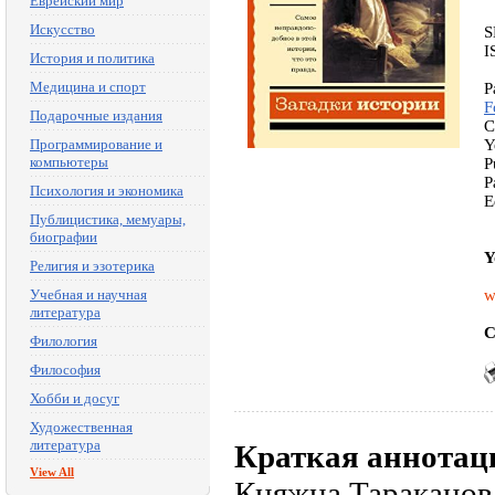
Еврейский мир
Искусство
S
I
История и политика
Медицина и спорт
P
F
Подарочные издания
C
Программирование и
Y
компьютеры
P
P
Психология и экономика
E
Публицистика, мемуары,
биографии
Y
Религия и эзотерика
Учебная и научная
w
литература
C
Филология
Философия
Хобби и досуг
Художественная
литература
Краткая аннотац
View All
Княжна Тараканова