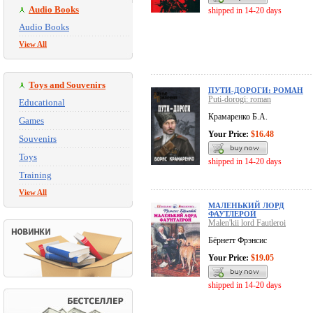
Audio Books
shipped in 14-20 days
Audio Books
View All
Toys and Souvenirs
ПУТИ-ДОРОГИ: РОМАН
Puti-dorogi: roman
Educational
Крамаренко Б.А.
Games
Your Price:
$16.48
Souvenirs
Toys
shipped in 14-20 days
Training
View All
МАЛЕНЬКИЙ ЛОРД
ФАУТЛЕРОЙ
Malen'kii lord Fautleroi
Бёрнетт Фрэнсис
Your Price:
$19.05
shipped in 14-20 days