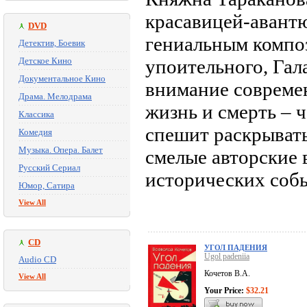
красавицей-авант
DVD
гениальным композ
Детектив, Боевик
Детское Кино
упоительного, Гал
Документальное Кино
внимание совреме
Драма. Мелодрама
жизнь и смерть – 
Классика
спешит раскрывать
Комедия
Музыка. Опера. Балет
смелые авторские 
Русский Сериал
исторических собы
Юмор, Сатира
View All
CD
УГОЛ ПАДЕНИЯ
Ugol padeniia
Audio CD
Кочетов В.А.
View All
Your Price:
$32.21