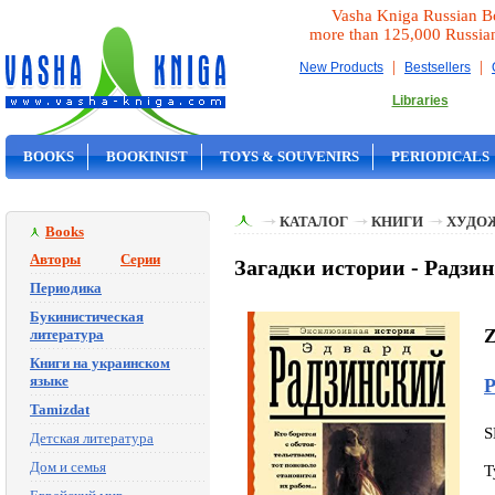
Vasha Kniga Russian B
more than 125,000 Russia
|
|
New Products
Bestsellers
Libraries
BOOKS
BOOKINIST
TOYS & SOUVENIRS
PERIODICALS
ON SALE
КАТАЛОГ
КНИГИ
ХУДО
Books
Авторы
Серии
Загадки истории - Радзин
Периодика
Букинистическая
Z
литература
Книги на украинском
языке
Р
Tamizdat
S
Детская литература
Дом и семья
T