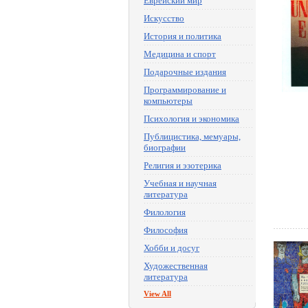
Еврейский мир
Искусство
История и политика
Медицина и спорт
Подарочные издания
Программирование и
компьютеры
Психология и экономика
Публицистика, мемуары,
биографии
Религия и эзотерика
Учебная и научная
литература
Филология
Философия
Хобби и досуг
Художественная
литература
View All