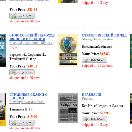
shipped in 1-3 days
Your Price:
$52.38
shipped in 14-20 days
ФИЛОСОФСКИЙ ПАРОХОД.
СТРАТЕГИЧЕСКИЙ ВЗГЛЯД
100 ЛЕТ В ИЗГНАНИИ
Strategicheskii vzgliad
Filosofskii parokhod. 100 let v
Бжезинский Збигнев
izgnanii
Your Price:
$15.63
Бердяев Н., Сорокин П.,
Трубецкой С. и др.
shipped in 14-20 days
Your Price:
$30.62
shipped in 14-20 days
СТРАШНЫЕ СКАЗКИ О
ПРАВДА ЛИ
РОССИИ
Pravda li
Strashnye skazki o Rossii
Бер Илья/Федкевич Даниил
Таньшина Н. П.
Your Price:
$23.95
Your Price:
$19.79
shipped in 1-3 days
shipped in 14-20 days