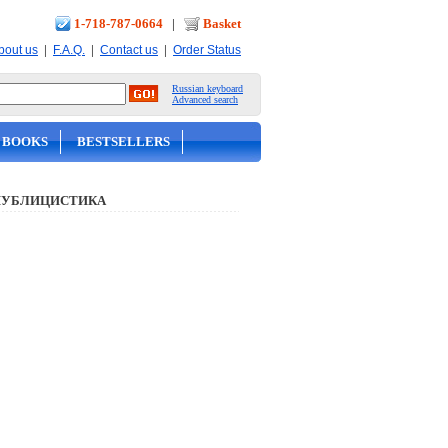
1-718-787-0664
|
Basket
|
|
|
bout us
F.A.Q.
Contact us
Order Status
Russian keyboard
Advanced search
 BOOKS
BESTSELLERS
ПУБЛИЦИСТИКА