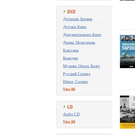
DVD
Детектив, Боевик
Детское Кино
Документальное Кино
Драма. Мелодрама
Классика
Комедия
Музыка. Опера. Балет
Русский Сериал
Юмор, Сатира
View All
CD
Audio CD
View All