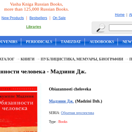
Vasha Kniga Russian Books,
more than 125,000 Russian Books.
|
Home
A
|
|
New Products
Bestsellers
On Sale
Libraries
OUVENIRS
PERIODICALS
TAMIZDAT
AUDOBOOKS
NEW
АТАЛОГ
КНИГИ
ПУБЛИЦИСТИКА, МЕМУАРЫ, БИОГРАФИИ
нности человека - Мадзини Дж.
Obiazannosti cheloveka
Мадзини Дж.
(Madzini Dzh.)
SERIA:
Обратная перспектива
Type :
Books