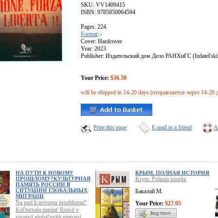
SKU: VV1409415
ISBN: 9785850064594
Pages: 224
Format
: -
Cover: Hardcover
Year: 2023
Publisher: Издательский дом Дело РАНХиГС (Izdatel's
Your Price:
$36.50
will be shipped in 14-20 days (отправляется через 14-20 
Print this page
E-mail to a friend
A
НА ПУТИ К НОВОМУ
КРЫМ. ПОЛНАЯ ИСТОРИЯ
ПРОШЛОМУ?КУЛЬТУРНАЯ
Krym. Polnaia istoriia
ПАМЯТЬ РОССИИ В
СИТУАЦИИ ГЛОБАЛЬНЫХ
Бакалай М.
МИГРАЦИ
Na puti k novomu proshlomu?
Your Price:
$27.95
Kul'turnaia pamiat' Rossii v
situatsii global'nykh migratsi