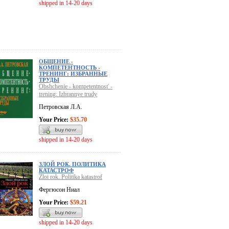
shipped in 14-20 days
ОБЩЕНИЕ -
КОМПЕТЕНТНОСТЬ -
ТРЕНИНГ: ИЗБРАННЫЕ
ТРУДЫ
Obshchenie - kompetentnost' -
trening: Izbrannye trudy
Петровская Л.А.
Your Price:
$35.70
shipped in 14-20 days
ЗЛОЙ РОК. ПОЛИТИКА
КАТАСТРОФ
Zloi rok. Politika katastrof
Фергюсон Ниал
Your Price:
$59.21
shipped in 14-20 days