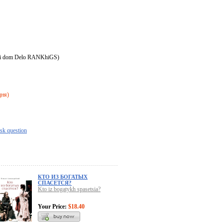
kii dom Delo RANKhiGS)
дня)
sk question
КТО ИЗ БОГАТЫХ
СПАСЕТСЯ?
Kto iz bogatykh spasetsia?
Your Price:
$18.40