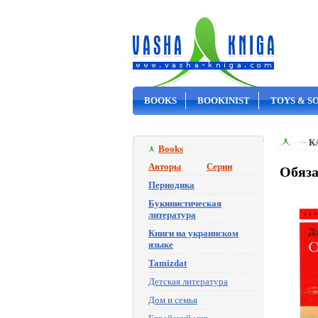
BOOKS
BOOKINIST
TOYS & S
ON SALE
К
Books
Авторы
Серии
Обяза
Периодика
Букинистическая
литература
Книги на украинском
языке
Tamizdat
Детская литература
Дом и семья