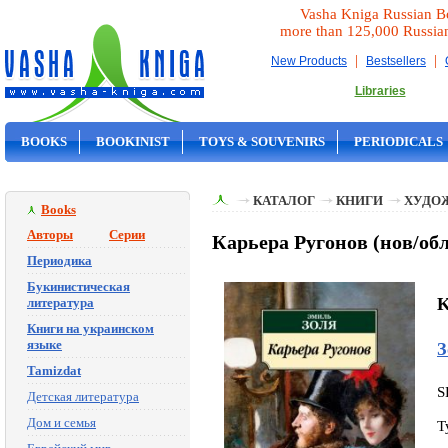
Vasha Kniga Russian B
more than 125,000 Russia
|
|
New Products
Bestsellers
Libraries
BOOKS
BOOKINIST
TOYS & SOUVENIRS
PERIODICALS
ON SALE
КАТАЛОГ
КНИГИ
ХУДО
Books
Авторы
Серии
Карьера Ругонов (нов/обл
Периодика
Букинистическая
K
литература
Книги на украинском
языке
З
Tamizdat
S
Детская литература
Дом и семья
T