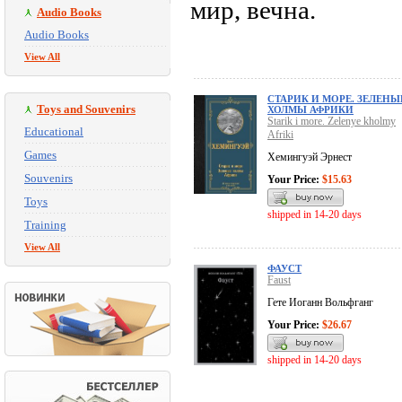
мир, вечна.
Audio Books
Audio Books
View All
СТАРИК И МОРЕ. ЗЕЛЕНЫ
Toys and Souvenirs
ХОЛМЫ АФРИКИ
Starik i more. Zelenye kholmy
Educational
Afriki
Games
Хемингуэй Эрнест
Souvenirs
Your Price:
$15.63
Toys
shipped in 14-20 days
Training
View All
ФАУСТ
Faust
Гете Иоганн Вольфганг
Your Price:
$26.67
shipped in 14-20 days