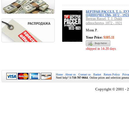
БЕРТРАН РАССЕЛ. Т. 1: ДУ
ОДИНОЧЕСТВА, 1872 - 192
Bertran Rassel. T. 1: Dukh
odinochestva, 1872 - 1921
Монк Р.
Your Price:
$105.11
shipped in 14-20 days
Home
About us
Contact us
Basket
Return Policy
Priva
Need help?
1-718-787-0664
. Online prices and selection genera
Copyright © 2001 - 2