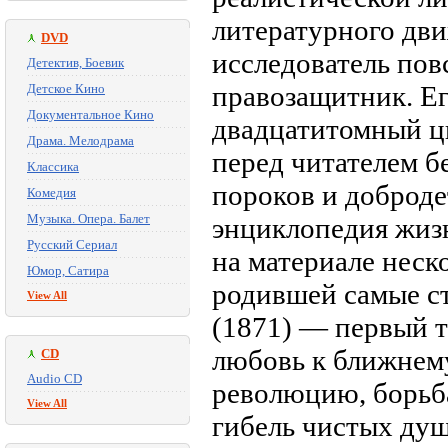
литературного дв
DVD
исследователь пов
Детектив, Боевик
правозащитник. Е
Детское Кино
Документальное Кино
двадцатитомный ц
Драма. Мелодрама
перед читателем 
Классика
пороков и доброде
Комедия
Музыка. Опера. Балет
энциклопедия жиз
Русский Сериал
на материале неск
Юмор, Сатира
родившей самые с
View All
(1871) — первый т
любовь к ближнему,
CD
Audio CD
революцию, борьба
View All
гибель чистых душ: