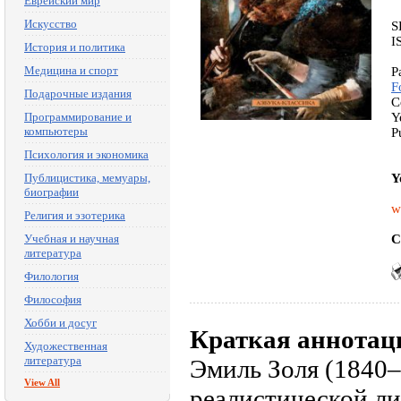
Еврейский мир
Искусство
S
I
История и политика
Медицина и спорт
P
F
Подарочные издания
C
Программирование и
Y
компьютеры
P
Психология и экономика
Публицистика, мемуары,
Y
биографии
w
Религия и эзотерика
Учебная и научная
C
литература
Филология
Философия
Хобби и досуг
Краткая аннотац
Художественная
литература
Эмиль Золя (1840
View All
реалистической ли