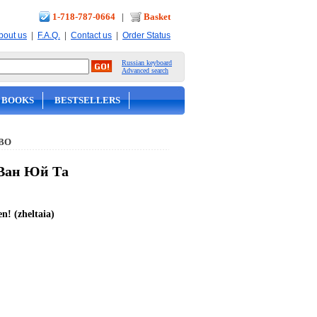
1-718-787-0664
|
Basket
|
|
|
bout us
F.A.Q.
Contact us
Order Status
Russian keyboard
Advanced search
 BOOKS
BESTSELLERS
ВО
 Ван Юй Та
n! (zheltaia)