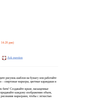
з 14-20 дня)
Ask question
ите рисунок-шаблон на бумагу или работайте
о – спиртовые маркеры, цветные карандаши и
х битв! Создавайте яркие, насыщенные
и придавайте каждому изображению объем,
и рисования маркерами, чтобы с легкостью