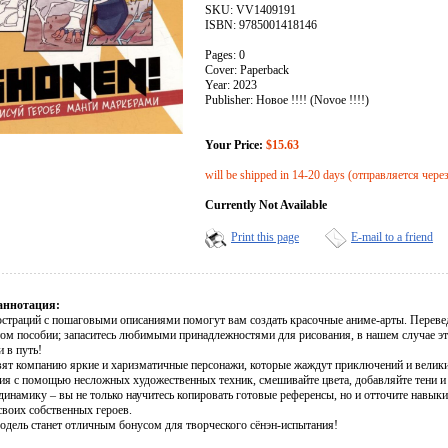
SKU: VV1409191
ISBN: 9785001418146
Pages: 0
Cover: Paperback
Year: 2023
Publisher: Новое !!!! (Novoe !!!!)
Your Price:
$15.63
will be shipped in 14-20 days (отправляется чере
Currently Not Available
Print this page
E-mail to a friend
аннотация:
страций с пошаговыми описаниями помогут вам создать красочные аниме-арты. Перевед
том пособии; запаситесь любимыми принадлежностями для рисования, в нашем случае эт
и в путь!
вят компанию яркие и харизматичные персонажи, которые жаждут приключений и велики
ия с помощью несложных художественных техник, смешивайте цвета, добавляйте тени 
динамику – вы не только научитесь копировать готовые референсы, но и отточите навык
своих собственных героев.
одель станет отличным бонусом для творческого сёнэн-испытания!