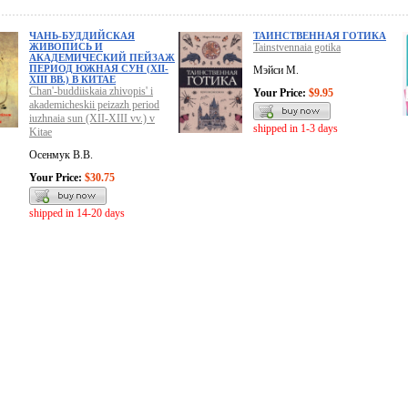
ЧАНЬ-БУДДИЙСКАЯ
ТАИНСТВЕННАЯ ГОТИКА
ЖИВОПИСЬ И
Tainstvennaia gotika
АКАДЕМИЧЕСКИЙ ПЕЙЗАЖ
ПЕРИОД ЮЖНАЯ СУН (XII-
Мэйси М.
XIII ВВ.) В КИТАЕ
Chan'-buddiiskaia zhivopis' i
Your Price:
$9.95
akademicheskii peizazh period
iuzhnaia sun (XII-XIII vv.) v
shipped in 1-3 days
Kitae
Осенмук В.В.
Your Price:
$30.75
shipped in 14-20 days