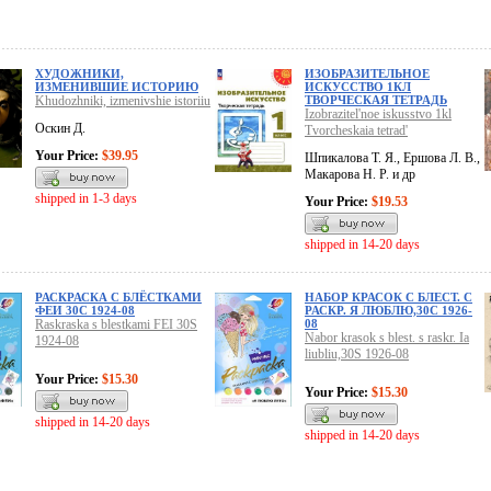
ХУДОЖНИКИ,
ИЗОБРАЗИТЕЛЬНОЕ
ИЗМЕНИВШИЕ ИСТОРИЮ
ИСКУССТВО 1КЛ
Khudozhniki, izmenivshie istoriiu
ТВОРЧЕСКАЯ ТЕТРАДЬ
Izobrazitel'noe iskusstvo 1kl
Оскин Д.
Tvorcheskaia tetrad'
Your Price:
$39.95
Шпикалова Т. Я., Ершова Л. В.,
Макарова Н. Р. и др
shipped in 1-3 days
Your Price:
$19.53
shipped in 14-20 days
РАСКРАСКА С БЛЁСТКАМИ
НАБОР КРАСОК С БЛЕСТ. С
ФЕИ 30С 1924-08
РАСКР. Я ЛЮБЛЮ,30С 1926-
Raskraska s blestkami FEI 30S
08
Nabor krasok s blest. s raskr. Ia
1924-08
liubliu,30S 1926-08
Your Price:
$15.30
Your Price:
$15.30
shipped in 14-20 days
shipped in 14-20 days