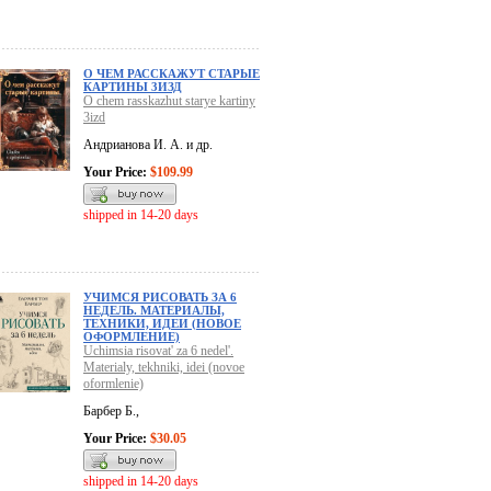
О ЧЕМ РАССКАЖУТ СТАРЫЕ
КАРТИНЫ 3ИЗД
O chem rasskazhut starye kartiny
3izd
Андрианова И. А. и др.
Your Price:
$109.99
shipped in 14-20 days
УЧИМСЯ РИСОВАТЬ ЗА 6
НЕДЕЛЬ. МАТЕРИАЛЫ,
ТЕХНИКИ, ИДЕИ (НОВОЕ
ОФОРМЛЕНИЕ)
Uchimsia risovat' za 6 nedel'.
Materialy, tekhniki, idei (novoe
oformlenie)
Барбер Б.,
Your Price:
$30.05
shipped in 14-20 days