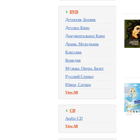
DVD
Детектив, Боевик
Детское Кино
Документальное Кино
Драма. Мелодрама
Классика
Комедия
Музыка. Опера. Балет
Русский Сериал
Юмор, Сатира
View All
CD
Audio CD
View All