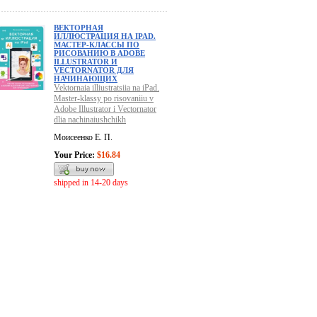
ВЕКТОРНАЯ
ИЛЛЮСТРАЦИЯ НА IPAD.
МАСТЕР-КЛАССЫ ПО
РИСОВАНИЮ В ADOBE
ILLUSTRATOR И
VECTORNATOR ДЛЯ
НАЧИНАЮЩИХ
Vektornaia illiustratsiia na iPad.
Master-klassy po risovaniiu v
Adobe Illustrator i Vectornator
dlia nachinaiushchikh
Моисеенко Е. П.
Your Price:
$16.84
shipped in 14-20 days