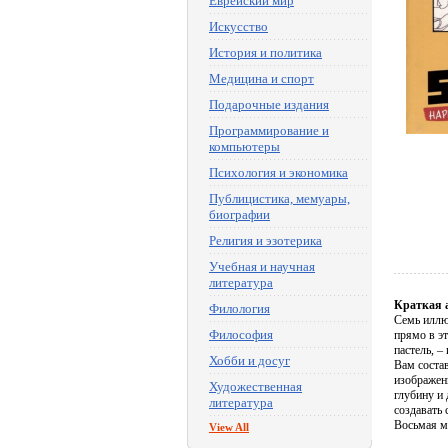
Еврейский мир
Искусство
История и политика
Медицина и спорт
Подарочные издания
Программирование и
компьютеры
Психология и экономика
Публицистика, мемуары,
биографии
Религия и эзотерика
Учебная и научная
литература
Краткая 
Филология
Семь иллю
Философия
прямо в э
пастель, – 
Хобби и досуг
Вам соста
изображен
Художественная
глубину и 
литература
создавать 
Восьмая м
View All