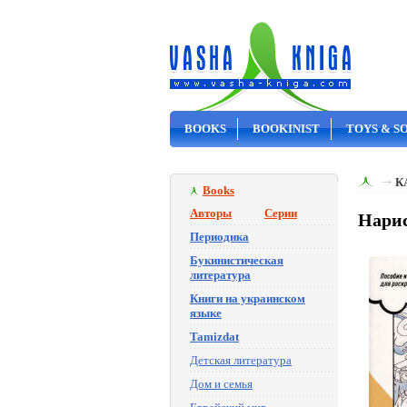
BOOKS
BOOKINIST
TOYS & S
ON SALE
К
Books
Авторы
Серии
Нарис
Периодика
Букинистическая
литература
Книги на украинском
языке
Tamizdat
Детская литература
Дом и семья