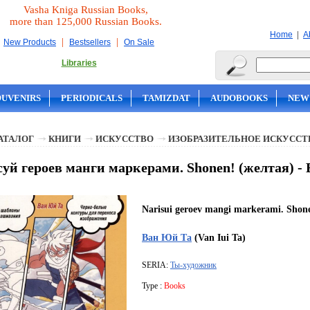
Vasha Kniga Russian Books,
more than 125,000 Russian Books.
|
Home
A
|
|
New Products
Bestsellers
On Sale
Libraries
OUVENIRS
PERIODICALS
TAMIZDAT
AUDOBOOKS
NEW
АТАЛОГ
КНИГИ
ИСКУССТВО
ИЗОБРАЗИТЕЛЬНОЕ ИСКУССТ
уй героев манги маркерами. Shonen! (желтая) -
Narisui geroev mangi markerami. Shone
Ван Юй Та
(Van Iui Ta)
SERIA:
Ты-художник
Type :
Books