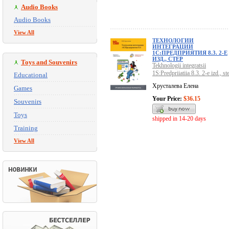
Audio Books
Audio Books
View All
ТЕХНОЛОГИИ
ИНТЕГРАЦИИ
1С:ПРЕДПРИЯТИЯ 8.3. 2-Е
ИЗД., СТЕР
Toys and Souvenirs
Tekhnologii integratsii
1S:Predpriiatiia 8.3. 2-e izd., st
Educational
Хрусталева Елена
Games
Your Price:
$36.15
Souvenirs
Toys
shipped in 14-20 days
Training
View All