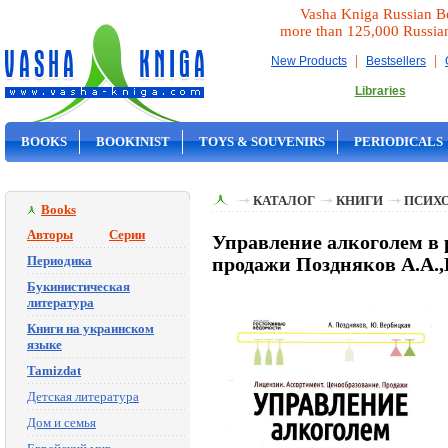
Vasha Kniga Russian B
more than 125,000 Russia
|
|
New Products
Bestsellers
Libraries
BOOKS
BOOKINIST
TOYS & SOUVENIRS
PERIODICALS
ON SALE
КАТАЛОГ
КНИГИ
ПСИХ
Books
Авторы
Серии
Управление алкоголем в 
Периодика
продажи Поздняков А.А.,
Букинистическая
литература
Книги на украинском
языке
Tamizdat
Детская литература
Дом и семья