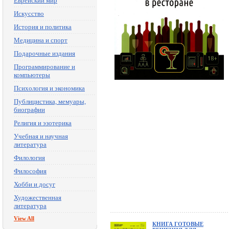
Еврейский мир
Искусство
История и политика
Медицина и спорт
Подарочные издания
Программирование и
компьютеры
Психология и экономика
Публицистика, мемуары,
биографии
Религия и эзотерика
Учебная и научная
литература
Филология
Философия
Хобби и досуг
Художественная
литература
View All
КНИГА ГОТОВЫЕ