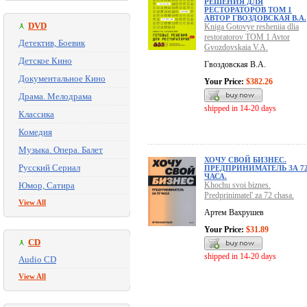
РЕШЕНИЯ ДЛЯ
РЕСТОРАТОРОВ ТОМ 1
АВТОР ГВОЗДОВСКАЯ В.А.
DVD
Kniga Gotovye resheniia dlia
restoratorov TOM 1 Avtor
Детектив, Боевик
Gvozdovskaia V.A.
Детское Кино
Гвоздовская В.А.
Документальное Кино
Your Price:
$382.26
Драма. Мелодрама
shipped in 14-20 days
Классика
Комедия
Музыка. Опера. Балет
ХОЧУ СВОЙ БИЗНЕС.
Русский Сериал
ПРЕДПРИНИМАТЕЛЬ ЗА 7
ЧАСА.
Юмор, Сатира
Khochu svoi biznes.
Predprinimatel' za 72 chasa.
View All
Артем Вахрушев
Your Price:
$31.89
CD
shipped in 14-20 days
Audio CD
View All