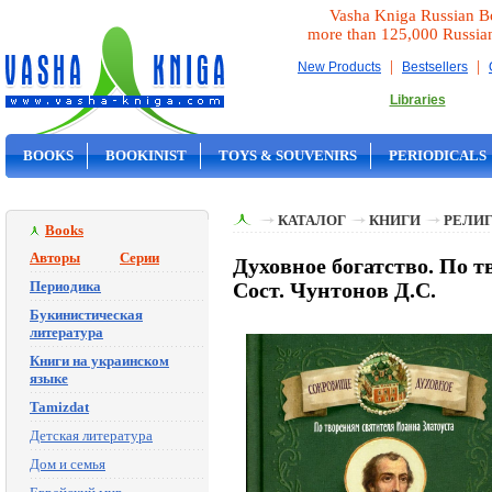
Vasha Kniga Russian B
more than 125,000 Russia
|
|
New Products
Bestsellers
Libraries
BOOKS
BOOKINIST
TOYS & SOUVENIRS
PERIODICALS
ON SALE
КАТАЛОГ
КНИГИ
РЕЛИГ
Books
Авторы
Серии
Духовное богатство. По т
Периодика
Сост. Чунтонов Д.С.
Букинистическая
литература
Книги на украинском
языке
Tamizdat
Детская литература
Дом и семья