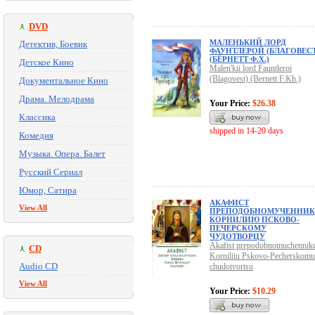
DVD
МАЛЕНЬКИЙ ЛОРД
Детектив, Боевик
ФАУНТЛЕРОЙ (БЛАГОВЕСТ
(БЁРНЕТТ Ф.Х.)
Детское Кино
Malen'kii lord Fauntleroi
(Blagovest) (Bernett F.Kh.)
Документальное Кино
Драма. Мелодрама
Your Price:
$26.38
Классика
shipped in 14-20 days
Комедия
Музыка. Опера. Балет
Русский Сериал
Юмор, Сатира
АКАФИСТ
View All
ПРЕПОДОБНОМУЧЕННИК
КОРНИЛИЮ ПСКОВО-
ПЕЧЕРСКОМУ
ЧУДОТВОРЦУ
Akafist prepodobnomuchennik
CD
Korniliiu Pskovo-Pecherskomu
Audio CD
chudotvortsu
View All
Your Price:
$10.29