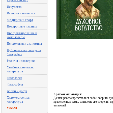
Еврейский мир
Искусство
История и политика
Медицина и спорт
Подарочные издания
Программирование и
компьютеры
Психология и экономика
Публицистика, мемуары,
биографии
Религия и эзотерика
Учебная и научная
литература
Филология
Философия
Хобби и досуг
Краткая аннотация:
Художественная
Данная работа представляет собой сборник ду
литература
нравственные темы, взятые из его творений и
читателей.
View All