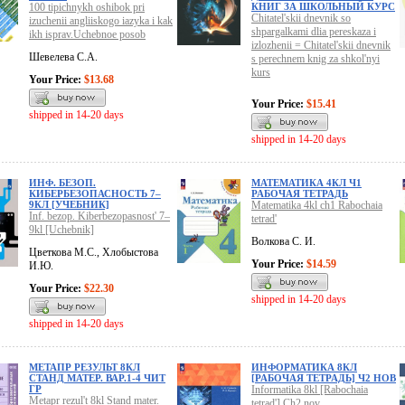
100 tipichnykh oshibok pri
КНИГ ЗА ШКОЛЬНЫЙ КУРС
Chitatel'skii dnevnik so
izuchenii angliiskogo iazyka i kak
shpargalkami dlia pereskaza i
ikh isprav.Uchebnoe posob
izlozhenii = Chitatel'skii dnevnik
Шевелева С.А.
s perechnem knig za shkol'nyi
kurs
Your Price:
$13.68
Your Price:
$15.41
shipped in 14-20 days
shipped in 14-20 days
ИНФ. БЕЗОП.
МАТЕМАТИКА 4КЛ Ч1
КИБЕРБЕЗОПАСНОСТЬ 7–
РАБОЧАЯ ТЕТРАДЬ
9КЛ [УЧЕБНИК]
Matematika 4kl ch1 Rabochaia
Inf. bezop. Kiberbezopasnost' 7–
tetrad'
9kl [Uchebnik]
Волкова С. И.
Цветкова М.С., Хлобыстова
Your Price:
$14.59
И.Ю.
Your Price:
$22.30
shipped in 14-20 days
shipped in 14-20 days
МЕТАПР РЕЗУЛЬТ 8КЛ
ИНФОРМАТИКА 8КЛ
СТАНД МАТЕР. ВАР.1-4 ЧИТ
[РАБОЧАЯ ТЕТРАДЬ] Ч2 НОВ
ГР
Informatika 8kl [Rabochaia
Metapr rezul't 8kl Stand mater.
tetrad'] Ch2 nov