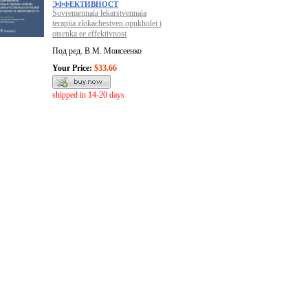
ЭФФЕКТИВНОСТ
Sovremennaia lekarstvennaia
terapiia zlokachestven.opukholei i
otsenka ee effektivnost
Под ред. В.М. Моисеенко
Your Price:
$33.66
shipped in 14-20 days