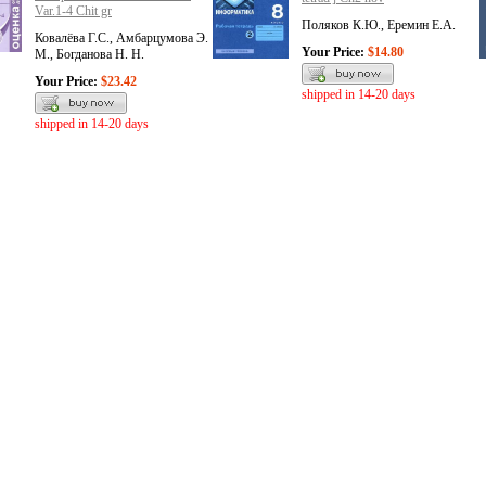
Var.1-4 Chit gr
Поляков К.Ю., Еремин Е.А.
Ковалёва Г.С., Амбарцумова Э.
Your Price:
$14.80
М., Богданова Н. Н.
Your Price:
$23.42
shipped in 14-20 days
shipped in 14-20 days