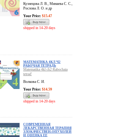
Кузнецова Л. В., Минаева С. С.,
Рослова Л. О. и др
Your Price:
$15.47
shipped in 14-20 days
МАТЕМАТИКА 4КЛ Ч2
РАБОЧАЯ ТЕТРАДЬ
Matematika 4kl ch2 Rabochaia
tetrad'
Волкова С. И.
Your Price:
$14.59
shipped in 14-20 days
СОВРЕМЕННАЯ
ЛЕКАРСТВЕННАЯ ТЕРАПИЯ
ЗЛОКАЧЕСТВЕН.ОПУХОЛЕЙ
И ОЦЕНКА ЕЕ