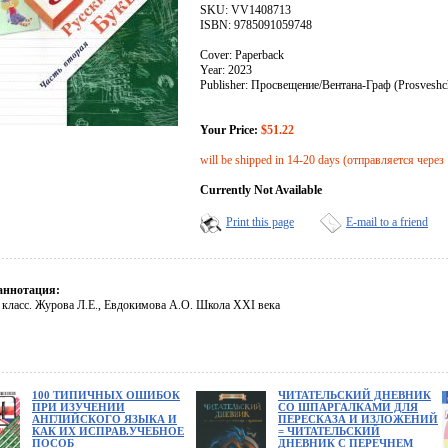
SKU: VV1408713
ISBN: 9785091059748
Cover: Paperback
Year: 2023
Publisher: Просвещение/Вентана-Граф (Prosveshc
Your Price:
$51.22
will be shipped in 14-20 days (отправляется через
Currently Not Available
Print this page
E-mail to a friend
аннотация:
1 класс. Журова Л.Е., Евдокимова А.О. Школа XXI века
100 ТИПИЧНЫХ ОШИБОК
ЧИТАТЕЛЬСКИЙ ДНЕВНИК
ПРИ ИЗУЧЕНИИ
СО ШПАРГАЛКАМИ ДЛЯ
АНГЛИЙСКОГО ЯЗЫКА И
ПЕРЕСКАЗА И ИЗЛОЖЕНИЙ
КАК ИХ ИСПРАВ.УЧЕБНОЕ
= ЧИТАТЕЛЬСКИЙ
ПОСОБ
ДНЕВНИК С ПЕРЕЧНЕМ