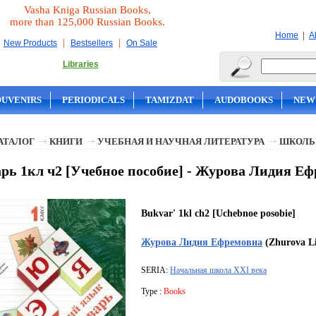
Vasha Kniga Russian Books,
more than 125,000 Russian Books.
|
Home
A
|
|
New Products
Bestsellers
On Sale
Libraries
OUVENIRS
PERIODICALS
TAMIZDAT
AUDOBOOKS
NEW
АТАЛОГ
КНИГИ
УЧЕБНАЯ И НАУЧНАЯ ЛИТЕРАТУРА
ШКОЛЬ
рь 1кл ч2 [Учебное пособие] - Журова Лидия Е
Bukvar' 1kl ch2 [Uchebnoe posobie]
Журова Лидия Ефремовна
(Zhurova Li
SERIA:
Начальная школа ХХI века
Type :
Books