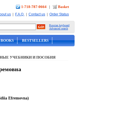
1-718-787-0664
|
Basket
|
|
|
bout us
F.A.Q.
Contact us
Order Status
Russian keyboard
Advanced search
 BOOKS
BESTSELLERS
НЫЕ УЧЕБНИКИ И ПОСОБИЯ
фремовна
diia Efremovna)