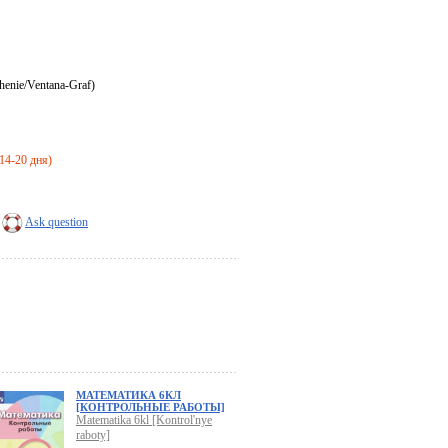
henie/Ventana-Graf)
 14-20 дня)
Ask question
МАТЕМАТИКА 6КЛ
[КОНТРОЛЬНЫЕ РАБОТЫ]
Matematika 6kl [Kontrol'nye
raboty]