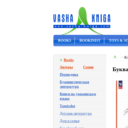
BOOKS
BOOKINIST
TOYS & S
ON SALE
К
Books
Авторы
Серии
Буква
Периодика
Букинистическая
литература
Книги на украинском
языке
Tamizdat
Детская литература
Дом и семья