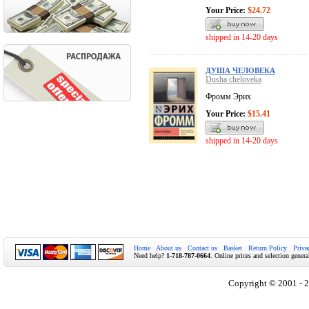
Your Price:
$24.72
shipped in 14-20 days
ДУША ЧЕЛОВЕКА
Dusha cheloveka
Фромм Эрих
Your Price:
$15.41
shipped in 14-20 days
Home
About us
Contact us
Basket
Return Policy
Priva
Need help?
1-718-787-0664
. Online prices and selection genera
Copyright © 2001 - 2