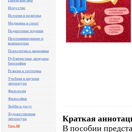
Еврейский мир
Искусство
История и политика
Медицина и спорт
Подарочные издания
Программирование и
компьютеры
Психология и экономика
Публицистика, мемуары,
биографии
Религия и эзотерика
Учебная и научная
литература
Филология
Философия
Хобби и досуг
Художественная
Краткая аннотац
литература
В пособии предста
View All