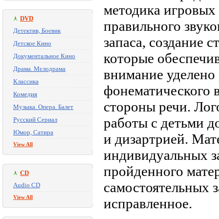
методика игровых 
DVD
правильного звук
Детектив, Боевик
запаса, создание 
Детское Кино
которые обеспечив
Документальное Кино
Драма. Мелодрама
внимание уделено 
Классика
фонематического 
Комедия
стороны речи. Лог
Музыка. Опера. Балет
работы с детьми д
Русский Сериал
Юмор, Сатира
и дизартрией. Мат
View All
индивидуальных за
пройденного матер
CD
самостоятельных з
Audio CD
View All
исправленное.