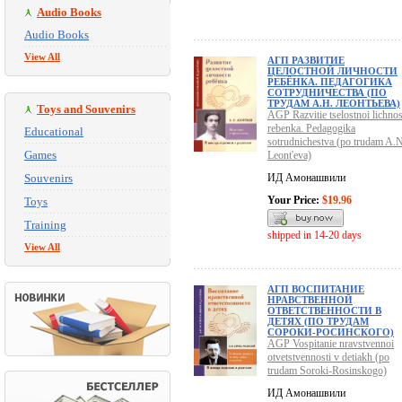
Audio Books
Audio Books
View All
АГП РАЗВИТИЕ
ЦЕЛОСТНОЙ ЛИЧНОСТИ
РЕБЁНКА. ПЕДАГОГИКА
СОТРУДНИЧЕСТВА (ПО
ТРУДАМ А.Н. ЛЕОНТЬЕВА)
Toys and Souvenirs
AGP Razvitie tselostnoi lichnos
rebenka. Pedagogika
Educational
sotrudnichestva (po trudam A.N
Games
Leont'eva)
Souvenirs
ИД Амонашвили
Your Price:
$19.96
Toys
Training
shipped in 14-20 days
View All
АГП ВОСПИТАНИЕ
НРАВСТВЕННОЙ
ОТВЕТСТВЕННОСТИ В
ДЕТЯХ (ПО ТРУДАМ
СОРОКИ-РОСИНСКОГО)
AGP Vospitanie nravstvennoi
otvetstvennosti v detiakh (po
trudam Soroki-Rosinskogo)
ИД Амонашвили