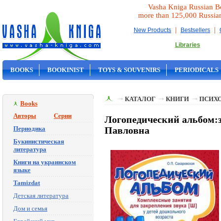
Vasha Kniga Russian B
more than 125,000 Russia
|
|
New Products
Bestsellers
Libraries
BOOKS
BOOKINIST
TOYS & SOUVENIRS
PERIODICALS
ON SALE
КАТАЛОГ
КНИГИ
ПСИХ
Books
Авторы
Серии
Логопедический альбом:з
Периодика
Павловна
Букинистическая
литература
Книги на украинском
языке
Tamizdat
Детская литература
Дом и семья