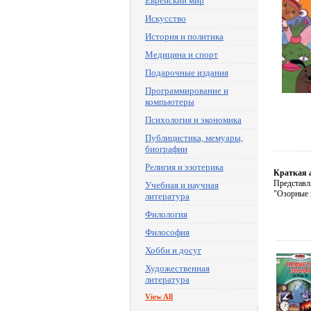
Еврейский мир
Искусство
История и политика
Медицина и спорт
Подарочные издания
Программирование и
компьютеры
Психология и экономика
Публицистика, мемуары,
биографии
Религия и эзотерика
Краткая 
Представл
Учебная и научная
"Озорные 
литература
Филология
Философия
Хобби и досуг
Художественная
литература
View All