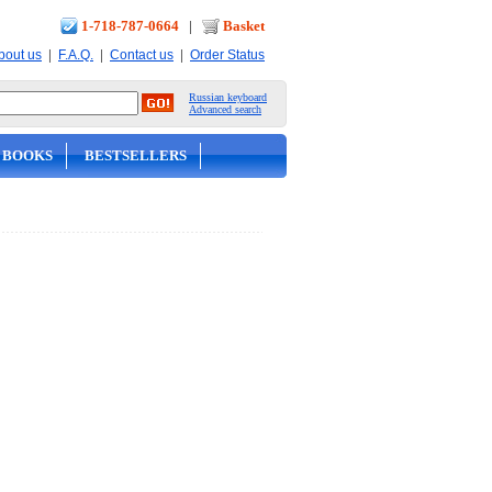
1-718-787-0664
|
Basket
|
|
|
bout us
F.A.Q.
Contact us
Order Status
Russian keyboard
Advanced search
 BOOKS
BESTSELLERS