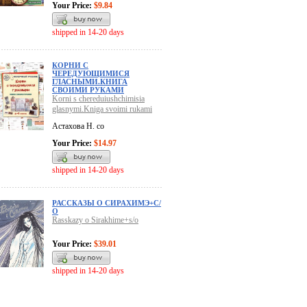
Your Price:
$9.84
shipped in 14-20 days
КОРНИ С
ЧЕРЕДУЮЩИМИСЯ
ГЛАСНЫМИ.КНИГА
СВОИМИ РУКАМИ
Korni s chereduiushchimisia
glasnymi.Kniga svoimi rukami
Астахова Н. со
Your Price:
$14.97
shipped in 14-20 days
РАССКАЗЫ О СИРАХИМЭ+С/
О
Rasskazy o Sirakhime+s/o
Your Price:
$39.01
shipped in 14-20 days