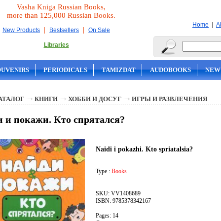
Vasha Kniga Russian Books,
more than 125,000 Russian Books.
|
Home
A
|
|
New Products
Bestsellers
On Sale
Libraries
OUVENIRS
PERIODICALS
TAMIZDAT
AUDOBOOKS
NEW
АТАЛОГ
КНИГИ
ХОББИ И ДОСУГ
ИГРЫ И РАЗВЛЕЧЕНИЯ
 и покажи. Кто спрятался?
Naidi i pokazhi. Kto spriatalsia?
Type :
Books
SKU: VV1408689
ISBN: 9785378342167
Pages: 14