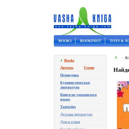
BOOKS
BOOKINIST
TOYS & S
ON SALE
К
Books
Авторы
Серии
Найди
Периодика
Букинистическая
литература
Книги на украинском
языке
Tamizdat
Детская литература
Дом и семья