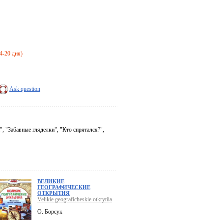
14-20 дня)
Ask question
, "Забавные гляделки", "Кто спрятался?",
ВЕЛИКИЕ
ГЕОГРАФИЧЕСКИЕ
ОТКРЫТИЯ
Velikie geograficheskie otkrytiia
О. Борсук