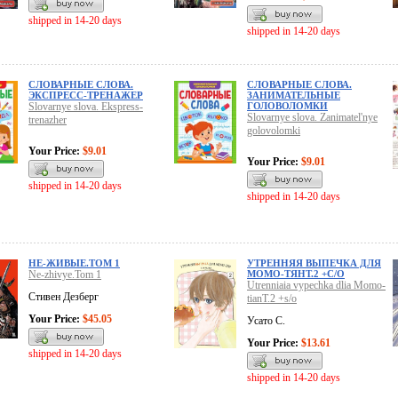
shipped in 14-20 days
shipped in 14-20 days
СЛОВАРНЫЕ СЛОВА.
СЛОВАРНЫЕ СЛОВА.
ЭКСПРЕСС-ТРЕНАЖЕР
ЗАНИМАТЕЛЬНЫЕ
Slovarnye slova. Ekspress-
ГОЛОВОЛОМКИ
Slovarnye slova. Zanimatel'nye
trenazher
golovolomki
Your Price:
$9.01
Your Price:
$9.01
shipped in 14-20 days
shipped in 14-20 days
НЕ-ЖИВЫЕ.ТОМ 1
УТРЕННЯЯ ВЫПЕЧКА ДЛЯ
Ne-zhivye.Tom 1
МОМО-ТЯНТ.2 +С/О
Utrenniaia vypechka dlia Momo-
Стивен Дезберг
tianT.2 +s/o
Your Price:
$45.05
Усато С.
Your Price:
$13.61
shipped in 14-20 days
shipped in 14-20 days