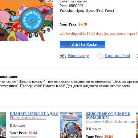
Cover: на скрепке
Year: 18092023
Publisher: Проф-Пресс (Prof-Press)
Your Price:
$7.70
will be shipped in 14-20 days (отправляется через 
Print this page
E-mail to a friend
аннотация:
яем серию "Найди и покажи" - новые книжки с заданиями на внимание: "Веселые прятки"
потеряшки". Проверь себя! Смотри в оба! Для детей младшего школьного возраста.
ПЛАНЕТА ЗЕМЛЯ ОТ А ДО Я
ЖИВОТНЫЕ ОТ ДИКИХ К
Planeta Zemlia ot A do Ia
ДОМАШНИМ
Zhivotnye ot dikikh k domashnim
В.Климов
В.Климов
Your Price:
$9.84
Your Price:
$9.84