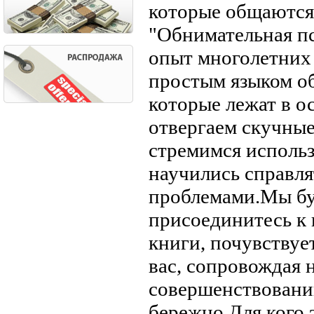
которые общаются 
"Обнимательная п
опыт многолетних
простым языком о
которые лежат в 
отвергаем скучные
стремимся использ
научились справл
проблемами.Мы буд
присоединитесь к 
книги, почувствуе
вас, сопровождая 
совершенствованию
бережно.Для кого 