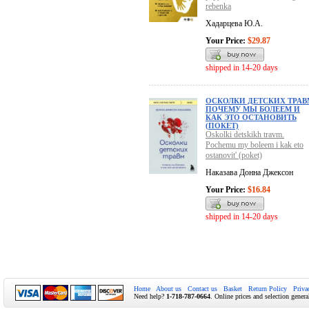
rebenka
Хадарцева Ю.А.
Your Price:
$29.87
shipped in 14-20 days
ОСКОЛКИ ДЕТСКИХ ТРАВ
ПОЧЕМУ МЫ БОЛЕЕМ И
КАК ЭТО ОСТАНОВИТЬ
(ПОКЕТ)
Oskolki detskikh travm.
Pochemu my boleem i kak eto
ostanovit' (poket)
Наказава Донна Джексон
Your Price:
$16.84
shipped in 14-20 days
Home
About us
Contact us
Basket
Return Policy
Priva
Need help?
1-718-787-0664
. Online prices and selection genera