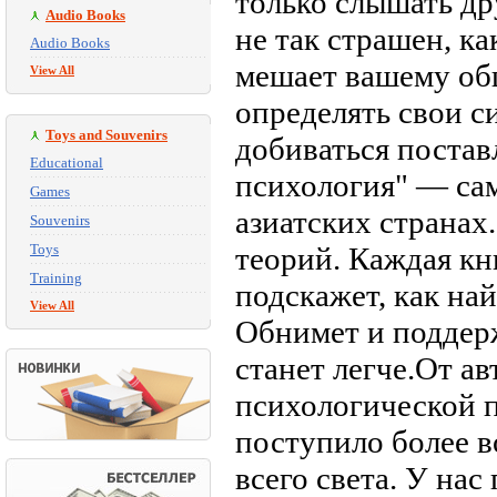
только слышать др
Audio Books
не так страшен, ка
Audio Books
мешает вашему об
View All
определять свои с
Toys and Souvenirs
добиваться поста
Educational
психология" — сам
Games
азиатских странах
Souvenirs
Toys
теорий. Каждая кн
Training
подскажет, как на
View All
Обнимет и поддер
станет легче.От 
психологической 
поступило более 
всего света. У на