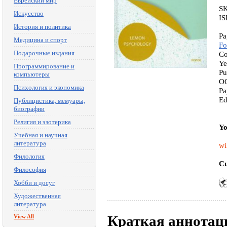
Еврейский мир
S
Искусство
IS
История и политика
Pa
Медицина и спорт
Fo
Подарочные издания
Co
Ye
Программирование и
P
компьютеры
O
Психология и экономика
Pa
Ed
Публицистика, мемуары,
биографии
Религия и эзотерика
Yo
Учебная и научная
литература
wi
Филология
Cu
Философия
Хобби и досуг
Художественная
литература
Краткая аннотац
View All