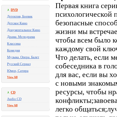
Первая книга сери
DVD
психологической 
Детектив, Боевик
безопасные способ
Детское Кино
жизни мы встречае
Документальное Кино
Драма. Мелодрама
чтобы всем было к
Классика
каждому свой клю
Комедия
Что делать, если м
Музыка. Опера. Балет
собеседника в голо
Русский Сериал
Юмор, Сатира
для вас, если вы 
View All
с новыми знакомы
ресурсы, чтобы н
CD
конфликты;завоева
Audio CD
View All
легко общаться;л