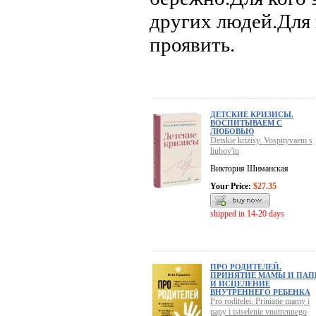
других людей.Для в
проявить.
ДЕТСКИЕ КРИЗИСЫ.
ВОСПИТЫВАЕМ С
ЛЮБОВЬЮ
Detskie krizisy. Vospityvaem s
liubov'iu
Виктория Шиманская
Your Price:
$27.35
shipped in 14-20 days
ПРО РОДИТЕЛЕЙ.
ПРИНЯТИЕ МАМЫ И ПА
И ИСЦЕЛЕНИЕ
ВНУТРЕННЕГО РЕБЕНКА
Pro roditelei. Priniatie mamy i
papy i istselenie vnutrennego