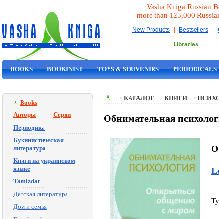
Vasha Kniga Russian B
more than 125,000 Russia
|
|
New Products
Bestsellers
Libraries
BOOKS
BOOKINIST
TOYS & SOUVENIRS
PERIODICALS
ON SALE
КАТАЛОГ
КНИГИ
ПСИХ
Books
Авторы
Серии
Обнимательная психологи
Периодика
Букинистическая
Ob
литература
Книги на украинском
языке
L
Tamizdat
Детская литература
Ty
Дом и семья