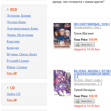
прежде, чем столкнутся с новым врагом?
DVD
Детектив, Боевик
Детское Кино
НЕСОКРУШИМЫЕ. ТОМ 1
Nesokrushimye. Tom 1
Документальное Кино
Тумэн Шагжаев
Драма. Мелодрама
Your Price:
$10.99
Классика
Комедия
shipped in 14-20 days
Музыка. Опера. Балет
Русский Сериал
Юмор, Сатира
RE:ZERO. ЖИЗНЬ С НУЛЯ 
View All
АЛЬТЕРНАТИВНОМ МИРЕ.
Т. 9
Re:Zero. Zhizn' s nulia v
al'ternativnom mire. T. 9
CD
Таппэй Нагацуки
Audio CD
Your Price:
$50.59
View All
shipped in 14-20 days