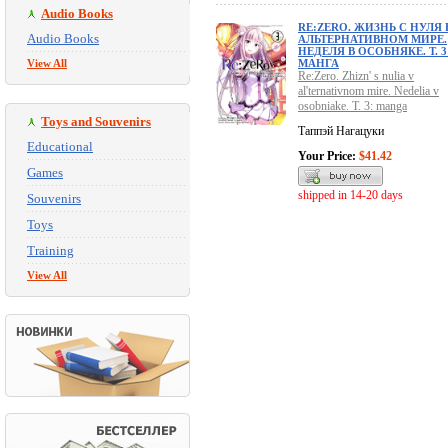
Audio Books
RE:ZERO. ЖИЗНЬ С НУЛЯ 
Audio Books
АЛЬТЕРНАТИВНОМ МИРЕ.
НЕДЕЛЯ В ОСОБНЯКЕ. Т. 3
View All
МАНГА
Re:Zero. Zhizn' s nulia v
al'ternativnom mire. Nedelia v
osobniake. T. 3: manga
Toys and Souvenirs
Таппэй Нагацуки
Educational
Your Price:
$41.42
Games
shipped in 14-20 days
Souvenirs
Toys
Training
View All