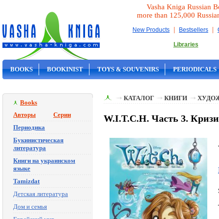
Vasha Kniga Russian B
more than 125,000 Russia
|
|
New Products
Bestsellers
Libraries
BOOKS
BOOKINIST
TOYS & SOUVENIRS
PERIODICALS
ON SALE
КАТАЛОГ
КНИГИ
ХУДО
Books
Авторы
Серии
W.I.T.C.H. Часть 3. Кризи
Периодика
Букинистическая
литература
Книги на украинском
языке
Tamizdat
Детская литература
Дом и семья