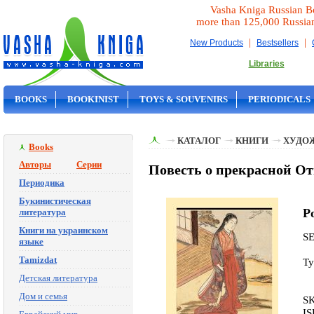
Vasha Kniga Russian B
more than 125,000 Russia
|
|
New Products
Bestsellers
Libraries
BOOKS
BOOKINIST
TOYS & SOUVENIRS
PERIODICALS
ON SALE
КАТАЛОГ
КНИГИ
ХУДО
Books
Авторы
Серии
Повесть о прекрасной От
Периодика
Букинистическая
Po
литература
Книги на украинском
S
языке
Tamizdat
Ty
Детская литература
Дом и семья
S
IS