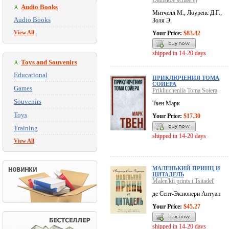
Damskoe schast'e)
Audio Books
Митчелл М., Лоуренс Д.Г.,
Audio Books
Золя Э.
View All
Your Price:
$83.42
shipped in 14-20 days
Toys and Souvenirs
Educational
ПРИКЛЮЧЕНИЯ ТОМА
СОЙЕРА
Games
Prikliucheniia Toma Soiera
Souvenirs
Твен Марк
Toys
Your Price:
$17.30
Training
shipped in 14-20 days
View All
МАЛЕНЬКИЙ ПРИНЦ И
ЦИТАДЕЛЬ
Malen'kii prints i Tsitadel'
де Сент-Экзюпери Антуан
Your Price:
$45.27
shipped in 14-20 days