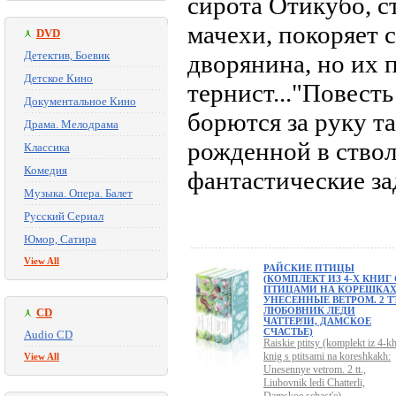
сирота Отикубо, с
мачехи, покоряет 
DVD
Детектив, Боевик
дворянина, но их п
Детское Кино
тернист..."Повест
Документальное Кино
борются за руку т
Драма. Мелодрама
рожденной в ствол
Классика
Комедия
фантастические зад
Музыка. Опера. Балет
Русский Сериал
Юмор, Сатира
View All
РАЙСКИЕ ПТИЦЫ
(КОМПЛЕКТ ИЗ 4-Х КНИГ 
ПТИЦАМИ НА КОРЕШКАХ
УНЕСЕННЫЕ ВЕТРОМ. 2 ТТ
ЛЮБОВНИК ЛЕДИ
CD
ЧАТТЕРЛИ, ДАМСКОЕ
СЧАСТЬЕ)
Audio CD
Raiskie ptitsy (komplekt iz 4-k
knig s ptitsami na koreshkakh:
View All
Unesennye vetrom. 2 tt.,
Liubovnik ledi Chatterli,