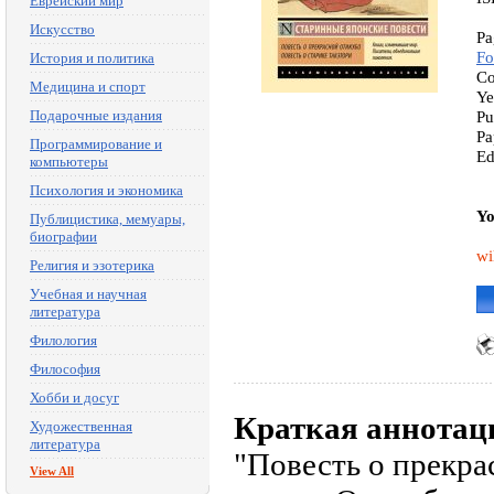
Еврейский мир
Искусство
Pa
Fo
История и политика
Co
Медицина и спорт
Ye
Подарочные издания
Pu
Pa
Программирование и
Ed
компьютеры
Психология и экономика
Yo
Публицистика, мемуары,
биографии
wi
Религия и эзотерика
Учебная и научная
литература
Филология
Философия
Хобби и досуг
Краткая аннотац
Художественная
литература
"Повесть о прекра
View All