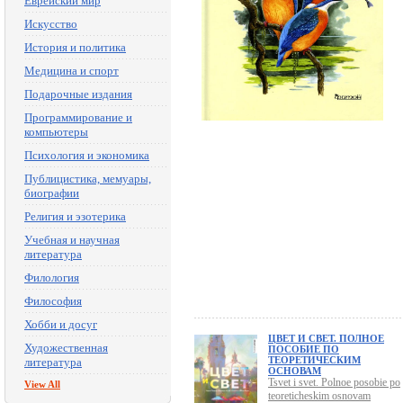
Еврейский мир
Искусство
История и политика
Медицина и спорт
Подарочные издания
Программирование и
компьютеры
Психология и экономика
Публицистика, мемуары,
биографии
Религия и эзотерика
Учебная и научная
литература
Филология
Философия
Хобби и досуг
ЦВЕТ И СВЕТ. ПОЛНОЕ
Художественная
ПОСОБИЕ ПО
ТЕОРЕТИЧЕСКИМ
литература
ОСНОВАМ
Tsvet i svet. Polnoe posobie po
View All
teoreticheskim osnovam