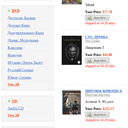
3dtotal
DVD
Your Price:
$77.78
Детектив, Боевик
shipped in 14-20 days
Детское Кино
Документальное Кино
СТО. ЛИРИКА
Драма. Мелодрама
Sto. Lirika
Классика
Линдеманн Т.
Комедия
Your Price:
$42.08
Музыка. Опера. Балет
shipped in 14-20 days
Русский Сериал
Юмор, Сатира
View All
МИРОВАЯ ЖИВОПИСЬ
Mirovaia zhivopis'
CD
Астахов А. Ю.,сост.
Audio CD
Your Price:
$235.13
View All
shipped in 14-20 days