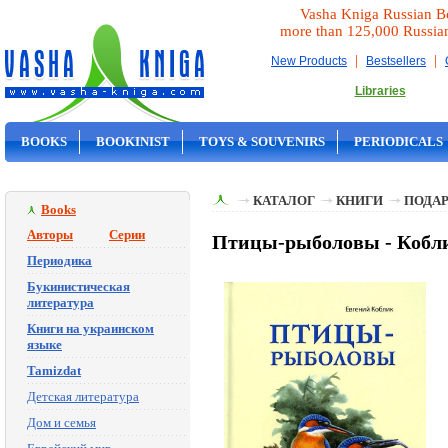
Vasha Kniga Russian B
more than 125,000 Russia
|
|
New Products
Bestsellers
Libraries
BOOKS
BOOKINIST
TOYS & SOUVENIRS
PERIODICALS
ON SALE
КАТАЛОГ
КНИГИ
ПОДА
Books
Авторы
Серии
Птицы-рыболовы - Кобли
Периодика
Букинистическая
литература
Книги на украинском
языке
Tamizdat
Детская литература
Дом и семья