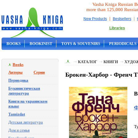
Vasha Kniga Russian B
more than 125,000 Russia
|
|
New Products
Bestsellers
Libraries
BOOKS
BOOKINIST
TOYS & SOUVENIRS
PERIODICALS
ON SALE
КАТАЛОГ
КНИГИ
ХУДО
Books
Авторы
Серии
Брокен-Харбор - Френч 
Периодика
Букинистическая
B
литература
Книги на украинском
языке
Ф
Tamizdat
Детская литература
T
Дом и семья