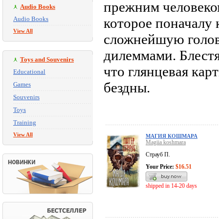
прежним человеком
Audio Books
Audio Books
которое поначалу 
View All
сложнейшую голов
дилеммами. Блестя
Toys and Souvenirs
что глянцевая кар
Educational
бездны.
Games
Souvenirs
Toys
Training
View All
МАГИЯ КОШМАРА
Magiia koshmara
Страуб П.
Your Price:
$16.51
shipped in 14-20 days