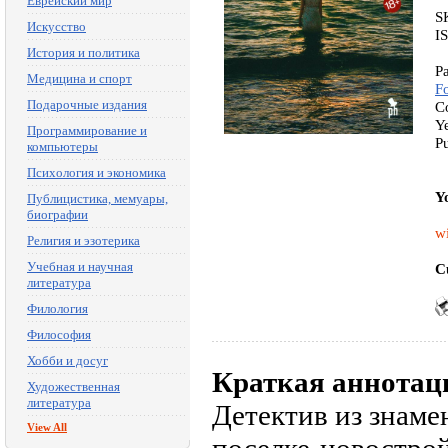
Еврейский мир
S
Искусство
I
История и политика
P
Медицина и спорт
F
Подарочные издания
C
Y
Программирование и
P
компьютеры
Психология и экономика
Y
Публицистика, мемуары,
биографии
w
Религия и эзотерика
Учебная и научная
C
литература
Филология
Философия
Хобби и досуг
Краткая аннотац
Художественная
литература
Детектив из знаме
View All