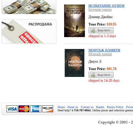
ИСПЫТАНИЕ ОГНЕМ
Ispytanie ognem
Дэшнер Джеймс
Your Price:
$19.95
shipped in 1-3 days
МОНТАЖ ПАМЯТИ
Montazh pamiati
Джулз Э.
Your Price:
$81.78
shipped in 14-20 days
Home
About us
Contact us
Basket
Return Policy
Priva
Need help?
1-718-787-0664
. Online prices and selection genera
Copyright © 2001 - 2