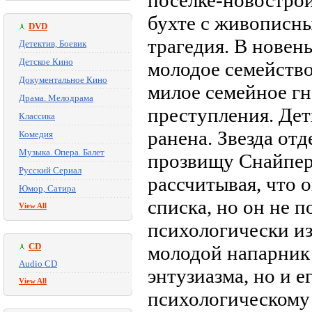
поселке-новостро
бухте с живописн
DVD
трагедия. В новен
Детектив, Боевик
Детское Кино
молодое семейство
Документальное Кино
милое семейное гн
Драма. Мелодрама
преступления. Дет
Классика
ранена. Звезда от
Комедия
Музыка. Опера. Балет
прозвищу Снайпер 
Русский Сериал
рассчитывая, что 
Юмор, Сатира
списка, но он не 
View All
психологически и
CD
молодой напарник
Audio CD
энтузиазма, но и 
View All
психологическому 