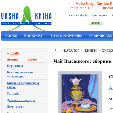
Vasha Kniga Russian B
more than 125,000 Russia
|
|
New Products
Bestsellers
Libraries
BOOKS
BOOKINIST
TOYS & SOUVENIRS
PERIODICALS
ON SALE
КАТАЛОГ
КНИГИ
ХУДО
Books
Авторы
Серии
Чай Высоцкого: сборник 
Периодика
Букинистическая
C
литература
Книги на украинском
языке
А
Tamizdat
S
Детская литература
Дом и семья
Ty