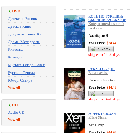
DVD
КОФЕ ПО-ТУРЕЦКИ:
Детектив, Боевик
СБОРНИК РАССКАЗОВ
Kofe po-turetski: sbornik
Детское Кино
rasskazov
Документальное Кино
Алакбарли Д.
Драма. Мелодрама
Your Price:
$24.44
Классика
shipped in 14-20 days
Комедия
Музыка. Опера. Балет
РУКА И СЕРДЦЕ
Русский Сериал
Ruka i serdtse
Юмор, Сатира
Гаскелл Элизабет
Your Price:
$14.45
View All
shipped in 14-20 days
CD
Audio CD
ЭФФЕКТ СЮЗАН
Effekt Siuzan
View All
Хёг Питер
Your Price:
$44.95