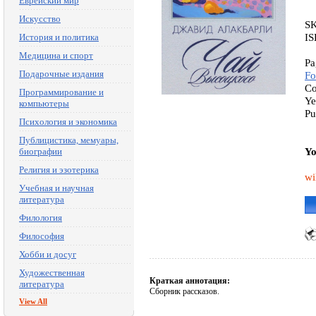
Еврейский мир
Искусство
S
IS
История и политика
Медицина и спорт
Pa
Подарочные издания
Fo
Co
Программирование и
Ye
компьютеры
Pu
Психология и экономика
Публицистика, мемуары,
Yo
биографии
Религия и эзотерика
wi
Учебная и научная
литература
Филология
Философия
Хобби и досуг
Художественная
Краткая аннотация:
литература
Сборник рассказов.
View All