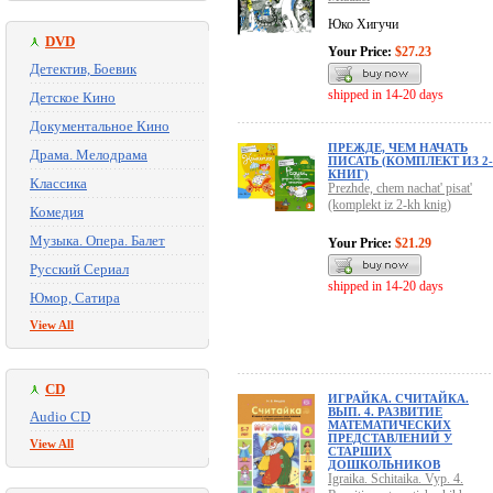
Юко Хигучи
DVD
Your Price:
$27.23
Детектив, Боевик
shipped in 14-20 days
Детское Кино
Документальное Кино
ПРЕЖДЕ, ЧЕМ НАЧАТЬ
Драма. Мелодрама
ПИСАТЬ (КОМПЛЕКТ ИЗ 2
КНИГ)
Классика
Prezhde, chem nachat' pisat'
(komplekt iz 2-kh knig)
Комедия
Музыка. Опера. Балет
Your Price:
$21.29
Русский Сериал
shipped in 14-20 days
Юмор, Сатира
View All
CD
ИГРАЙКА. СЧИТАЙКА.
ВЫП. 4. РАЗВИТИЕ
Audio CD
МАТЕМАТИЧЕСКИХ
ПРЕДСТАВЛЕНИЙ У
View All
СТАРШИХ
ДОШКОЛЬНИКОВ
Igraika. Schitaika. Vyp. 4.