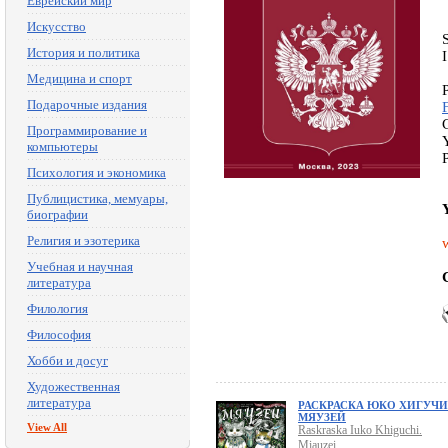
Еврейский мир
Искусство
История и политика
Медицина и спорт
Подарочные издания
Программирование и
компьютеры
Психология и экономика
Публицистика, мемуары,
биографии
Религия и эзотерика
Учебная и научная
литература
Филология
Философия
Хобби и досуг
Художественная
литература
РАСКРАСКА ЮКО ХИГУЧИ
МЯУЗЕЙ
View All
Raskraska Iuko Khiguchi.
Miauzei