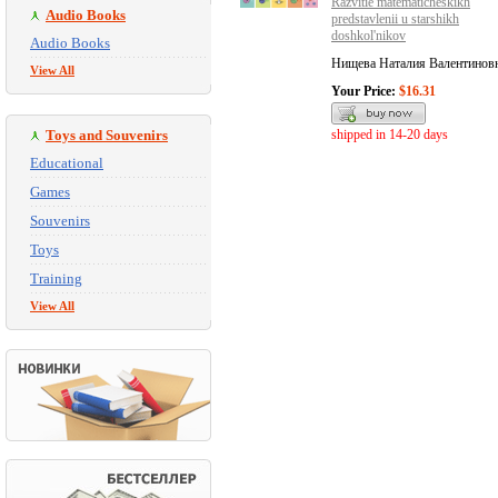
Razvitie matematicheskikh
Audio Books
predstavlenii u starshikh
doshkol'nikov
Audio Books
Нищева Наталия Валентинов
View All
Your Price:
$16.31
Toys and Souvenirs
shipped in 14-20 days
Educational
Games
Souvenirs
Toys
Training
View All