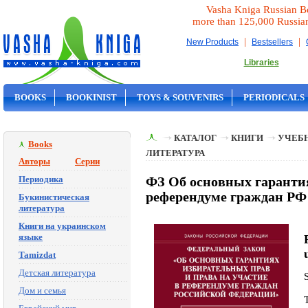
Vasha Kniga Russian B
more than 125,000 Russia
|
|
New Products
Bestsellers
Libraries
BOOKS
BOOKINIST
TOYS & SOUVENIRS
PERIODICALS
ON SALE
КАТАЛОГ
КНИГИ
УЧЕБН
Books
ЛИТЕРАТУРА
Авторы
Серии
Периодика
ФЗ Об основных гарантия
референдуме граждан РФ
Букинистическая
литература
Книги на украинском
языке
Tamizdat
Детская литература
Дом и семья