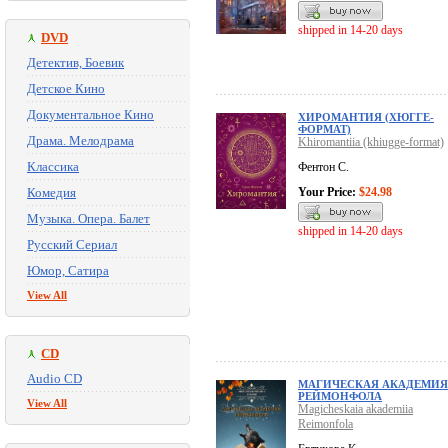
shipped in 14-20 days
DVD
Детектив, Боевик
Детское Кино
Документальное Кино
ХИРОМАНТИЯ (ХЮГГЕ-
ФОРМАТ)
Драма. Мелодрама
Khiromantiia (khiugge-format)
Классика
Фентон С.
Комедия
Your Price:
$24.98
Музыка. Опера. Балет
shipped in 14-20 days
Русский Сериал
Юмор, Сатира
View All
CD
Audio CD
МАГИЧЕСКАЯ АКАДЕМИЯ
РЕЙМОНФОЛА
View All
Magicheskaia akademiia
Reimonfola