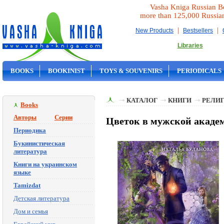
Vasha Kniga Russian B
more than 125,000 Russia
|
|
New Products
Bestsellers
Libraries
BOOKS
BOOKINIST
TOYS & SOUVENIRS
PERIODICALS
ON SALE
КАТАЛОГ
КНИГИ
РЕЛИГ
Books
Авторы
Серии
Цветок в мужской академ
Периодика
Букинистическая
литература
Книги на украинском
языке
Tamizdat
Детская литература
Дом и семья