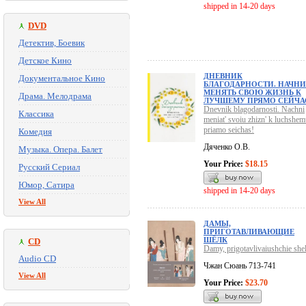
shipped in 14-20 days
DVD
Детектив, Боевик
Детское Кино
ДНЕВНИК
Документальное Кино
БЛАГОДАРНОСТИ. НАЧНИ
МЕНЯТЬ СВОЮ ЖИЗНЬ К
Драма. Мелодрама
ЛУЧШЕМУ ПРЯМО СЕЙЧА
Dnevnik blagodarnosti. Nachni
Классика
meniat' svoiu zhizn' k luchshe
priamo seichas!
Комедия
Дяченко О.В.
Музыка. Опера. Балет
Your Price:
$18.15
Русский Сериал
Юмор, Сатира
shipped in 14-20 days
View All
ДАМЫ,
ПРИГОТАВЛИВАЮЩИЕ
ШЁЛК
CD
Damy, prigotavlivaiushchie she
Audio CD
Чжан Сюань 713-741
View All
Your Price:
$23.70