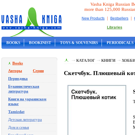
Vasha Kniga Russian B
more than 125,000 Russia
|
|
New Products
Bestsellers
Libraries
BOOKS
BOOKINIST
TOYS & SOUVENIRS
PERIODICALS
ON SALE
КАТАЛОГ
КНИГИ
ХОББИ
Books
Авторы
Серии
Скетчбук. Плюшевый ко
Периодика
Букинистическая
литература
Книги на украинском
языке
Tamizdat
Детская литература
M
Дом и семья