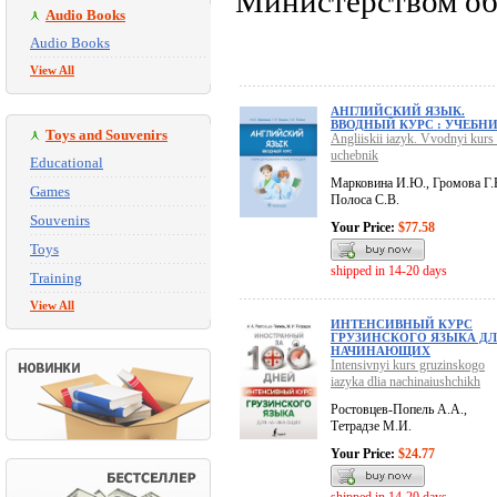
Министерством об
Audio Books
Audio Books
View All
АНГЛИЙСКИЙ ЯЗЫК.
ВВОДНЫЙ КУРС : УЧЕБН
Toys and Souvenirs
Angliiskii iazyk. Vvodnyi kurs 
uchebnik
Educational
Марковина И.Ю., Громова Г.Е
Games
Полоса С.В.
Souvenirs
Your Price:
$77.58
Toys
shipped in 14-20 days
Training
View All
ИНТЕНСИВНЫЙ КУРС
ГРУЗИНСКОГО ЯЗЫКА Д
НАЧИНАЮЩИХ
Intensivnyi kurs gruzinskogo
iazyka dlia nachinaiushchikh
Ростовцев-Попель А.А.,
Тетрадзе М.И.
Your Price:
$24.77