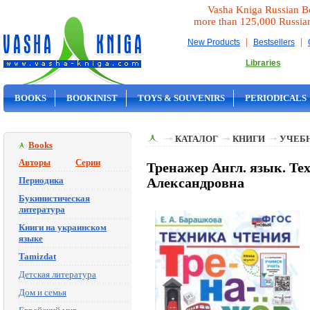
Vasha Kniga Russian B
more than 125,000 Russia
|
|
New Products
Bestsellers
Libraries
BOOKS
BOOKINIST
TOYS & SOUVENIRS
PERIODICALS
ON SALE
КАТАЛОГ
КНИГИ
УЧЕБН
Books
Авторы
Серии
Тренажер Англ. язык. Те
Периодика
Александровна
Букинистическая
литература
Книги на украинском
языке
Tamizdat
Детская литература
Дом и семья