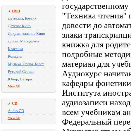
государственному 
DVD
"Техника чтения" 
Детектив, Боевик
довести до автома
Детское Кино
знаки транскрипци
Документальное Кино
Драма. Мелодрама
книжка для родите
Классика
подробные методи
Комедия
материал для учеб
Музыка. Опера. Балет
Аудиокурс начитан
Русский Сериал
Юмор, Сатира
кафедры фонетики 
View All
Института иностр
аудиозаписи наход
CD
всем учебникам ан
Audio CD
View All
Федеральный пере