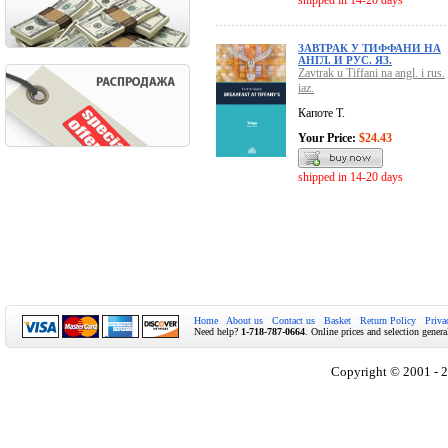
shipped in 14-20 days
ЗАВТРАК У ТИФФАНИ НА
АНГЛ. И РУС. ЯЗ.
Zavtrak u Tiffani na angl. i rus.
iaz.
Капоте Т.
Your Price:
$24.43
shipped in 14-20 days
Home
About us
Contact us
Basket
Return Policy
Priva
Need help?
1-718-787-0664
. Online prices and selection genera
Copyright © 2001 - 2