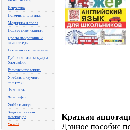
Еврейский мир
Искусство
История и политика
Медицина и спорт
Подарочные издания
Программирование и
компьютеры
Психология и экономика
Публицистика, мемуары,
биографии
Религия и эзотерика
Учебная и научная
литература
Филология
Философия
Хобби и досуг
Художественная
Краткая аннотац
литература
Данное пособие п
View All