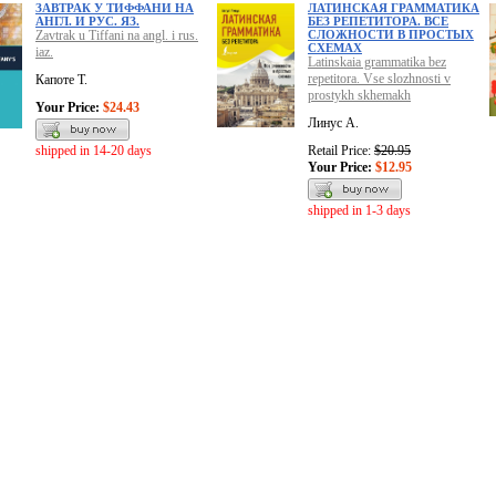
ЗАВТРАК У ТИФФАНИ НА
ЛАТИНСКАЯ ГРАММАТИКА
АНГЛ. И РУС. ЯЗ.
БЕЗ РЕПЕТИТОРА. ВСЕ
Zavtrak u Tiffani na angl. i rus.
СЛОЖНОСТИ В ПРОСТЫХ
СХЕМАХ
iaz.
Latinskaia grammatika bez
repetitora. Vse slozhnosti v
Капоте Т.
prostykh skhemakh
Your Price:
$24.43
Линус А.
shipped in 14-20 days
Retail Price:
$20.95
Your Price:
$12.95
shipped in 1-3 days