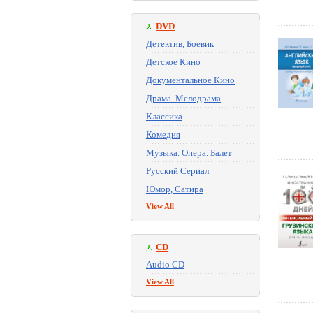
DVD
Детектив, Боевик
Детское Кино
Документальное Кино
Драма. Мелодрама
Классика
Комедия
Музыка. Опера. Балет
Русский Сериал
Юмор, Сатира
View All
CD
Audio CD
View All