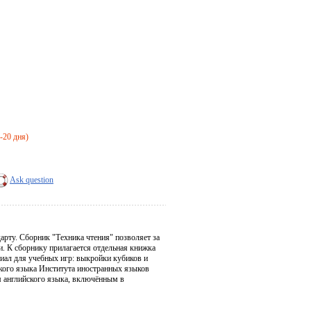
4-20 дня)
Ask question
арту. Сборник "Техника чтения" позволяет за
и. К сборнику прилагается отдельная книжка
риал для учебных игр: выкройки кубиков и
ского языка Института иностранных языков
м английского языка, включённым в