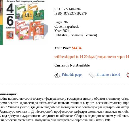
SKU: VV1407894
ISBN: 9785377192879
Pages: 96
Cover: Paperback
Year: 2024
Publisher: Экзамен (Ekzamen)
Your Price:
$14.34
will be shipped in 14-20 days (отправляется через 1
Currently Not Available
Print this page
E-mail to a friend
аннотация:
собие полностью соответствует федеральному государственному образовательному станд
ремя освоить и довести до автоматизма навыки чтения и выучить все знаки транскрипци
елей "Учимся учить", где даны подробные методические рекомендации и разрезной мате
 Аудиокурс начитан Т. Д. Нестеровой, профессором кафедры фонетики и лексики англий
код доступа к аудиозаписи находится на обложке. Сборник подходит ко всем учебника
ый перечень учебников. Допущено Министерством образования и науки РФ.