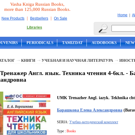
Vasha Kniga Russian Books,
more than 125,000 Russian Books.
|
Home
A
|
|
New Products
Bestsellers
On Sale
Libraries
OUVENIRS
PERIODICALS
TAMIZDAT
AUDOBOOKS
NEW
АТАЛОГ
КНИГИ
УЧЕБНАЯ И НАУЧНАЯ ЛИТЕРАТУРА
ИНОСТ
ренажер Англ. язык. Техника чтения 4-6кл. - 
сандровна
UMK Trenazher Angl. iazyk. Tekhnika chte
Барашкова Елена Александровна
(Baras
SERIA:
Учебно-методический комплект
Type :
Books