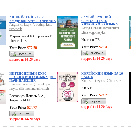
АНГЛИЙСКИЙ ЯЗЫК.
САМЫЙ ЛУЧШИЙ
ВВОДНЫЙ КУРС : УЧЕБНИК
САМОУЧИТЕЛЬ
Angliiskii iazyk. Vvodnyi kurs :
КИТАЙСКОГО ЯЗЫКА
Samyi luchshii samouchitel'
uchebnik
kitaiskogo iazyka
Марковина И.Ю., Громова Г.Е.,
Ивченко Т.В.
Полоса С.В.
Your Price:
$29.87
Your Price:
$77.58
shipped in 14-20 days
shipped in 14-20 days
ИНТЕНСИВНЫЙ КУРС
КОРЕЙСКИЙ ЯЗЫК ЗА 26
ГРУЗИНСКОГО ЯЗЫКА ДЛЯ
ЧАСОВ
НАЧИНАЮЩИХ
Koreiskii iazyk za 26 chasov
Intensivnyi kurs gruzinskogo
Ан А.В.
iazyka dlia nachinaiushchikh
Your Price:
$24.77
Ростовцев-Попель А.А.,
Тетрадзе М.И.
shipped in 14-20 days
Your Price:
$24.77
shipped in 14-20 days