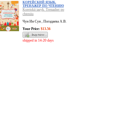
КОРЕЙСКИЙ ЯЗЫК.
ТРЕНАЖЕР ПО ЧТЕНИЮ
Koreiskii iazyk. Trenazher po
chteniiu
Чун Ин Сун , Погадаева А.В.
Your Price:
$13.56
shipped in 14-20 days