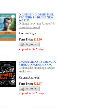
О ДИВНЫЙ НОВЫЙ МИР.
УРОВЕНЬ 4 = BRAVE NEW
WORLD
O divnyi novyi mir. Uroven' 4 =
Brave New World
Хаксли Олдос
Your Price:
$13.80
shipped in 14-20 days
ГРАММАТИКА ТУРЕЦКОГО
ЯЗЫКА: КРАТКИЙ КУРС
Grammatika turetskogo iazyka:
kratkii kurs
Каплан Анатолий
Your Price:
$21.67
shipped in 14-20 days