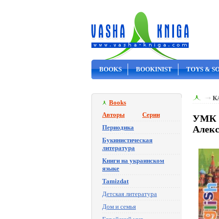
BOOKS
BOOKINIST
TOYS & S
ON SALE
К
Books
Авторы
Серии
УМК Т
Периодика
Алек
Букинистическая
литература
Книги на украинском
языке
Tamizdat
Детская литература
Дом и семья