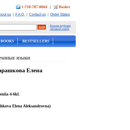
1-718-787-0664
|
Basket
|
|
|
bout us
F.A.Q.
Contact us
Order Status
Russian keyboard
Advanced search
 BOOKS
BESTSELLERS
РАННЫЕ ЯЗЫКИ
Барашкова Елена
niia 4-6kl.
hkova Elena Aleksandrovna)