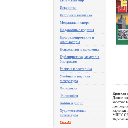
Еврейский мир
Искусство
История и политика
Медицина и спорт
Подарочные издания
Программирование и
компьютеры
Психология и экономика
Публицистика, мемуары,
биографии
Религия и эзотерика
Учебная и научная
литература
Филология
Краткая 
Философия
Данное по
короткое в
Хобби и досуг
для родит
Художественная
карточки.
литература
МПГУ. QR-
Федеральн
View All