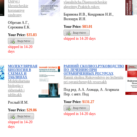
Ostrye i
vlagalishcha.Diagnosticheskie
khronicheskie
algoritmy.Praktich.rukov.
koronarnye
Баринова И.В., Кондриков Н.И.,
sindromy
Волощук И.Н.
Обрезан А.Г.,
Your Price:
$83.01
Сережина Е.К.
Your Price:
$35.83
shipped in 14-20 days
shipped in 14-20
days
МОЛЕКУЛЯРНАЯ
РАННИЙ СКОЛИОЗ.РУКОВОДСТВО
БИОЛОГИЯ В
ПО ЛЕЧЕНИЮ ПРИ
СХЕМАХ И
ОГРАНИЧЕННЫХ РЕСУРСАХ
ТАБЛИЦАХ
Rannii skolioz.Rukovodstvo po lecheniiu
Molekuliarnaia
pri ogranichennykh resursakh
biologiia v
Под ред. А.А. Ахмада, А. Агарвала
skhemakh i
Пер. с англ. Под
tablitsakh
Your Price:
$131.27
Рослый И.М.
Your Price:
$29.86
shipped in 14-20 days
shipped in 14-20
days