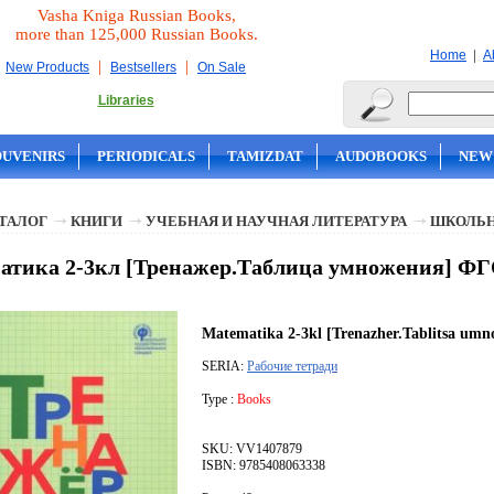
Vasha Kniga Russian Books,
more than 125,000 Russian Books.
|
Home
A
|
|
New Products
Bestsellers
On Sale
Libraries
OUVENIRS
PERIODICALS
TAMIZDAT
AUDOBOOKS
NEW
ТАЛОГ
КНИГИ
УЧЕБНАЯ И НАУЧНАЯ ЛИТЕРАТУРА
ШКОЛЬН
атика 2-3кл [Тренажер.Таблица умножения] Ф
Matematika 2-3kl [Trenazher.Tablitsa um
SERIA:
Рабочие тетради
Type :
Books
SKU: VV1407879
ISBN: 9785408063338