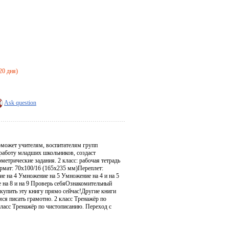
20 дня)
Ask question
оможет учителям, воспитателям групп
работу младших школьников, создаст
рические задания. 2 класс: рабочая тетрадь
рмат: 70х100/16 (165x235 мм)Переплет:
 на 4 Умножение на 5 Умножение на 4 и на 5
 на 8 и на 9 Проверь себяОзнакомительный
купить эту книгу прямо сейчас!Другие книги
ся писать грамотно. 2 класс Тренажёр по
класс Тренажёр по чистописанию. Переход с