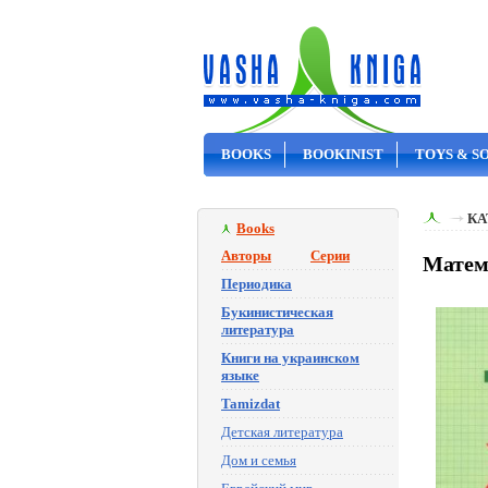
BOOKS
BOOKINIST
TOYS & S
ON SALE
КА
Books
Авторы
Серии
Матем
Периодика
Букинистическая
литература
Книги на украинском
языке
Tamizdat
Детская литература
Дом и семья