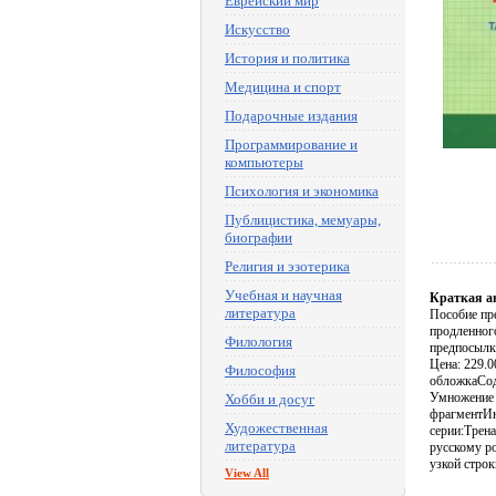
Еврейский мир
Искусство
История и политика
Медицина и спорт
Подарочные издания
Программирование и
компьютеры
Психология и экономика
Публицистика, мемуары,
биографии
Религия и эзотерика
Учебная и научная
Краткая а
литература
Пособие пр
продленног
Филология
предпосылк
Цена: 229.
Философия
обложкаСод
Умножение 
Хобби и досуг
фрагментИн
Художественная
серии:Трена
литература
русскому ро
узкой строк
View All