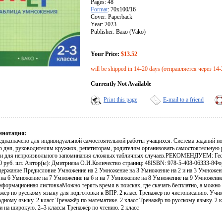
Pages: 48
Format
: 70x100/16
Cover: Paperback
Year: 2023
Publisher: Вако (Vako)
Your Price:
$13.52
will be shipped in 14-20 days (отправляется через 14-
Currently Not Available
Print this page
E-mail to a friend
ннотация:
едназначено для индивидуальной самостоятельной работы учащихся. Система заданий п
о дня, руководителям кружков, репетиторам, родителям организовать самостоятельную 
и для непроизвольного запоминания сложных табличных случаев.РЕКОМЕНДУЕМ: Геомет
00 руб. шт. Автор(ы): Дмитриева О.И.Количество страниц: 48ISBN: 978-5-408-06333-8Фо
ержание Предисловие Умножение на 2 Умножение на 3 Умножение на 2 и на 3 Умножение
на 6 Умножение на 7 Умножение на 6 и на 7 Умножение на 8 Умножение на 9 Умножение
формационная листовкаМожно терять время в поисках, где скачать бесплатно, а можно 
жёр по русскому языку для подготовки к ВПР. 2 класс Тренажер по чистописанию. Учим
дному языку. 2 класс Тренажёр по математике. 2 класс Тренажёр по русскому языку. 2 
и на широкую. 2–3 классы Тренажёр по чтению. 2 класс