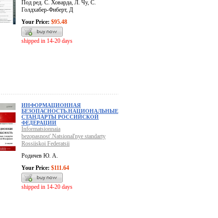
Под ред. С. Ховарда, Л. Чу, С.
Голдхабер-Фиберт, Д
Your Price:
$95.48
shipped in 14-20 days
ИНФОРМАЦИОННАЯ
БЕЗОПАСНОСТЬ.НАЦИОНАЛЬНЫЕ
СТАНДАРТЫ РОССИЙСКОЙ
ФЕДЕРАЦИИ
Informatsionnaia
bezopasnost'.Natsional'nye standarty
Rossiiskoi Federatsii
Родичев Ю. А.
Your Price:
$111.64
shipped in 14-20 days