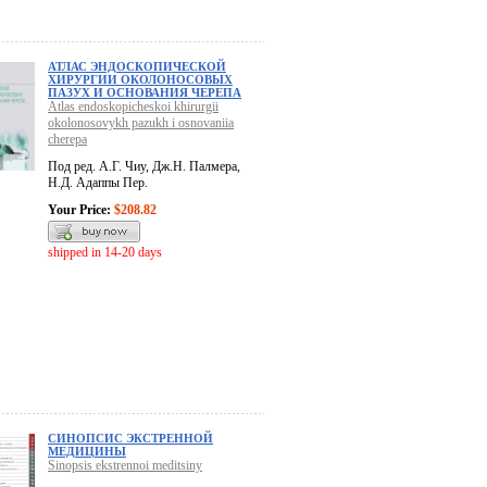
АТЛАС ЭНДОСКОПИЧЕСКОЙ
ХИРУРГИИ ОКОЛОНОСОВЫХ
ПАЗУХ И ОСНОВАНИЯ ЧЕРЕПА
Atlas endoskopicheskoi khirurgii
okolonosovykh pazukh i osnovaniia
cherepa
Под ред. А.Г. Чиу, Дж.Н. Палмера,
Н.Д. Адаппы Пер.
Your Price:
$208.82
shipped in 14-20 days
СИНОПСИС ЭКСТРЕННОЙ
МЕДИЦИНЫ
Sinopsis ekstrennoi meditsiny