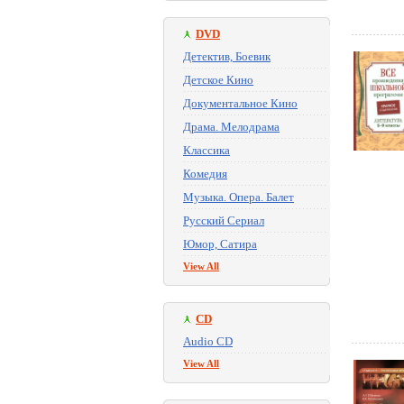
DVD
Детектив, Боевик
Детское Кино
Документальное Кино
Драма. Мелодрама
Классика
Комедия
Музыка. Опера. Балет
Русский Сериал
Юмор, Сатира
View All
CD
Audio CD
View All