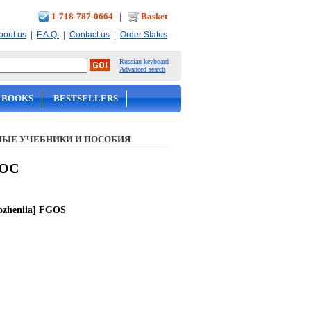
1-718-787-0664
|
Basket
|
|
|
bout us
F.A.Q.
Contact us
Order Status
Russian keyboard
Advanced search
 BOOKS
BESTSELLERS
ЫЕ УЧЕБНИКИ И ПОСОБИЯ
ГОС
nozheniia] FGOS