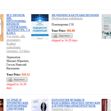
ВСЕ ПРОИЗВ.
МЕДИЦИНСКАЯ РЕАБИЛИТАЦИЯ
ШК.
Meditsinskaia reabilitatsiia
ПРОГРАММЫ.
КРАТКОЕ
Пономаренко Г.Н.
СОДЕРЖАНИЕ.
ЛИТЕРАТУРА. 5-9
Your Price:
$86.80
КЛАСС
Vse proizv. shk.
programmy.
shipped in 14-20 days
Kratkoe
soderzhanie.
Literatura. 5-9 klass
Лермонтов
Михаил Юрьевич,
Гоголь Николай
Васильеви
Your Price:
$18.32
shipped in 14-20
days
ОСТРЫЕ И
ПАТОЛОГИЯ ВУЛЬВЫ И
ХРОНИЧЕСКИЕ
ВЛАГАЛИЩА.ДИАГНОСТИЧЕСКИЕ
КОРОНАРНЫЕ
АЛГОРИТМЫ.ПРАКТИЧ.РУКОВ.
СИНДРОМЫ
Patologiia vul'vy i