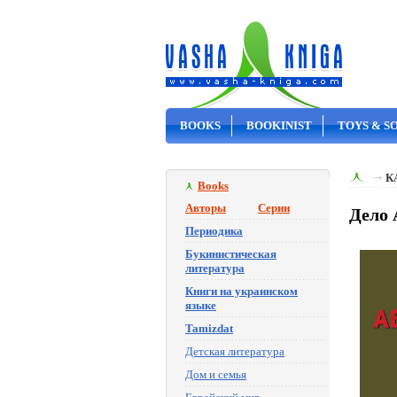
BOOKS
BOOKINIST
TOYS & S
ON SALE
К
Books
Авторы
Серии
Дело 
Периодика
Букинистическая
литература
Книги на украинском
языке
Tamizdat
Детская литература
Дом и семья