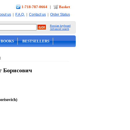
1-718-787-0664
|
Basket
|
|
|
bout us
F.A.Q.
Contact us
Order Status
Russian keyboard
Advanced search
 BOOKS
BESTSELLERS
Я
г Борисович
risovich)