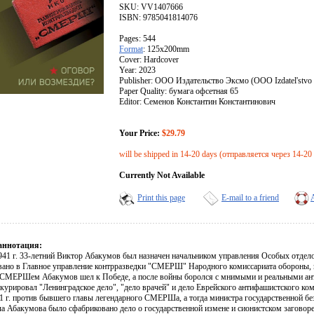
SKU: VV1407666
ISBN: 9785041814076
Pages: 544
Format
: 125x200mm
Cover: Hardcover
Year: 2023
Publisher: ООО Издательство Эксмо (OOO Izdatel'stvo
Paper Quality: бумага офсетная 65
Editor: Семенов Константин Константинович
Your Price:
$29.79
will be shipped in 14-20 days (отправляется через 14-20
Currently Not Available
Print this page
E-mail to a friend
аннотация:
941 г. 33-летний Виктор Абакумов был назначен начальником управления Особых отдел
вано в Главное управление контрразведки "СМЕРШ" Народного комиссариата обороны, 
 СМЕРШем Абакумов шел к Победе, а после войны боролся с мнимыми и реальными ан
курировал "Ленинградское дело", "дело врачей" и дело Еврейского антифашистского ком
1 г. против бывшего главы легендарного СМЕРШа, а тогда министра государственной б
а Абакумова было сфабриковано дело о государственной измене и сионистском заговор