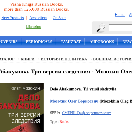
Vasha Kniga Russian Books,
more than 125,000 Russian Books.
|
Home
A
|
|
New Products
Bestsellers
On Sale
Libraries
OUVENIRS
PERIODICALS
TAMIZDAT
AUDOBOOKS
NEW
АТАЛОГ
КНИГИ
ИСТОРИЯ И ПОЛИТИКА
ВОЕННАЯ ИСТОРИ
Абакумова. Три версии следствия - Мозохин Оле
Delo Abakumova. Tri versii sledstviia
Мозохин Олег Борисович
(Mozokhin Oleg Bo
SERIA:
СМЕРШ. Гриф секретности снят
Type :
Books