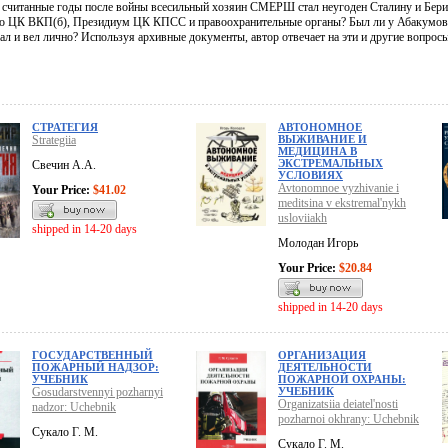
 считанные годы после войны всесильный хозяин СМЕРШ стал неугоден Сталину и Бери
 ЦК ВКП(б), Президиум ЦК КПСС и правоохранительные органы? Был ли у Абакумова 
л и вел лично? Используя архивные документы, автор отвечает на эти и другие вопросы
СТРАТЕГИЯ
АВТОНОМНОЕ
Strategiia
ВЫЖИВАНИЕ И
МЕДИЦИНА В
ЭКСТРЕМАЛЬНЫХ
Свечин А.А.
УСЛОВИЯХ
Avtonomnoe vyzhivanie i
Your Price:
$41.02
meditsina v ekstremal'nykh
usloviiakh
shipped in 14-20 days
Молодан Игорь
Your Price:
$20.84
shipped in 14-20 days
ГОСУДАРСТВЕННЫЙ
ОРГАНИЗАЦИЯ
ПОЖАРНЫЙ НАДЗОР:
ДЕЯТЕЛЬНОСТИ
УЧЕБНИК
ПОЖАРНОЙ ОХРАНЫ:
Gosudarstvennyi pozharnyi
УЧЕБНИК
Organizatsiia deiatel'nosti
nadzor: Uchebnik
pozharnoi okhrany: Uchebnik
Сукало Г. М.
Сукало Г. М.