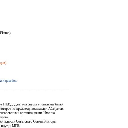
 Eksmo)
 дня)
Ask question
ов НКВД. Два года спустя управление было
которое по-прежнему возглавлял Абакумов.
тисоветскими организациями. Именно
итета.
езопасности Советского Союза Виктора
е внутри МГБ.