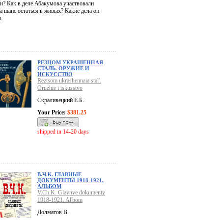
и? Как в деле Абакумова участвовали
шанс остаться в живых? Какие дела он
.
РЕЗЦОМ УКРАШЕННАЯ
СТАЛЬ. ОРУЖИЕ И
ИСКУССТВО
Reztsom ukrashennaia stal'.
Oruzhie i iskusstvo
Скраливецкий Е.Б.
Your Price:
$381.25
shipped in 14-20 days
В.Ч.К. ГЛАВНЫЕ
ДОКУМЕНТЫ 1918-1921.
АЛЬБОМ
V.Ch.K. Glavnye dokumenty
1918-1921. Al'bom
Долматов В.