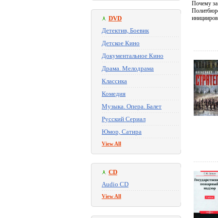
Почему за
Политбюро
DVD
инициирова
Детектив, Боевик
Детское Кино
Документальное Кино
Драма. Мелодрама
Классика
Комедия
Музыка. Опера. Балет
Русский Сериал
Юмор, Сатира
View All
CD
Audio CD
View All