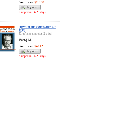
Your Price:
$115.33
shipped in 14-20 days
ДРУЗЬЯ НЕ УМИРАЮТ. 2-Е
ИЗД
Druz'ia ne umiraiut. 2-e izd
Вольф М.
Your Price:
$48.12
shipped in 14-20 days