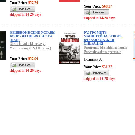
Your Price:
$57.74
Your Price:
$68.37
shipped in 14-20 days
shipped in 14-20 days
ОБЩЕВОИНСКИЕ УСТАВЫ
РАЗГРОМИТЬ
ВООРУЖЕННЫХ СИЛ РФ
МАНШТЕЙНА. ИЗЮМ-
(ПЕР.)
БАРВЕНКОВСКАЯ
Obshchevoinskie ustavy
ОПЕРАЦИЯ
Razgromit' Manshteina. Izium-
Vooruzhennykh Sil RF (per.)
Barvenkovskaia operatsiia
Your Price:
$57.94
Полищук А.
Your Price:
$31.37
shipped in 14-20 days
shipped in 14-20 days