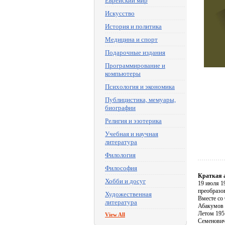
Еврейский мир
Искусство
История и политика
Медицина и спорт
Подарочные издания
Программирование и
компьютеры
Психология и экономика
Публицистика, мемуары,
биографии
Религия и эзотерика
Учебная и научная
литература
Филология
Философия
Краткая 
Хобби и досуг
19 июля 1
преобразо
Художественная
Вместе со
литература
Абакумов 
Летом 195
View All
Семенович