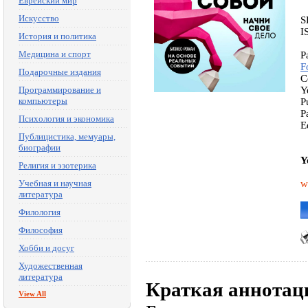
Еврейский мир
Искусство
S
I
История и политика
Медицина и спорт
P
F
Подарочные издания
C
Программирование и
Y
компьютеры
P
P
Психология и экономика
E
Публицистика, мемуары,
биографии
Y
Религия и эзотерика
Учебная и научная
w
литература
Филология
Философия
Хобби и досуг
Художественная
литература
Краткая аннотац
View All