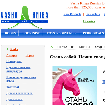
Vasha Kniga Russian B
more than 125,000 Russia
|
|
New Products
Bestsellers
Libraries
BOOKS
BOOKINIST
TOYS & SOUVENIRS
PERIODICALS
ON SALE
КАТАЛОГ
КНИГИ
ХУДО
Books
Авторы
Серии
Стань собой. Начни свое
Периодика
Букинистическая
S
литература
Книги на украинском
языке
Ш
Tamizdat
S
Детская литература
Дом и семья
T