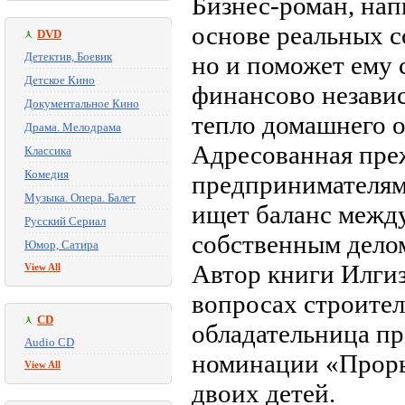
Бизнес-роман, на
основе реальных с
DVD
Детектив, Боевик
но и поможет ему 
Детское Кино
финансово незави
Документальное Кино
тепло домашнего о
Драма. Мелодрама
Адресованная пре
Классика
Комедия
предпринимателям,
Музыка. Опера. Балет
ищет баланс между
Русский Сериал
собственным дело
Юмор, Сатира
Автор книги Илгиз
View All
вопросах строител
CD
обладательница пр
Audio CD
номинации «Прорыв
View All
двоих детей.