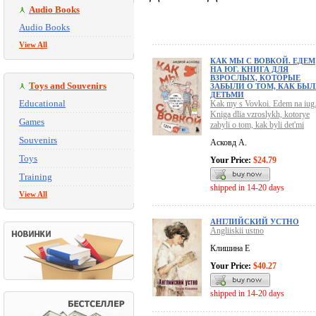
Audio Books
Audio Books
View All
КАК МЫ С ВОВКОЙ. ЕДЕМ
НА ЮГ. КНИГА ДЛЯ
ВЗРОСЛЫХ, КОТОРЫЕ
Toys and Souvenirs
ЗАБЫЛИ О ТОМ, КАК БЫ
ДЕТЬМИ
Educational
Kak my s Vovkoi. Edem na iug
Kniga dlia vzroslykh, kotorye
Games
zabyli o tom, kak byli det'mi
Souvenirs
Асковд А.
Toys
Your Price:
$24.79
Training
shipped in 14-20 days
View All
АНГЛИЙСКИЙ УСТНО
Angliiskii ustno
Клишина Е
Your Price:
$40.27
shipped in 14-20 days