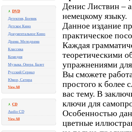
Денис Листвин – 
DVD
немецкому языку.
Детектив, Боевик
Данное издание пр
Детское Кино
практическое посо
Документальное Кино
Драма. Мелодрама
Каждая грамматич
Классика
теоретическими об
Комедия
упражнениями для 
Музыка. Опера. Балет
Вы сможете работа
Русский Сериал
Юмор, Сатира
простого к более 
View All
вас тему. В заклю
ключи для самопр
CD
Особенностью дан
Audio CD
View All
цветные иллюстрац