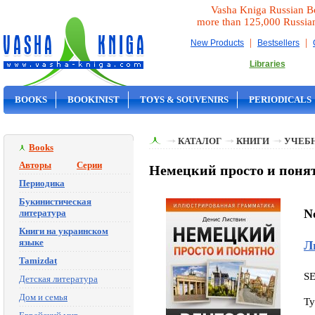
Vasha Kniga Russian B
more than 125,000 Russia
|
|
New Products
Bestsellers
Libraries
BOOKS
BOOKINIST
TOYS & SOUVENIRS
PERIODICALS
ON SALE
КАТАЛОГ
КНИГИ
УЧЕБН
Books
Авторы
Серии
Немецкий просто и понят
Периодика
Букинистическая
N
литература
Книги на украинском
языке
Л
Tamizdat
S
Детская литература
Дом и семья
Ty