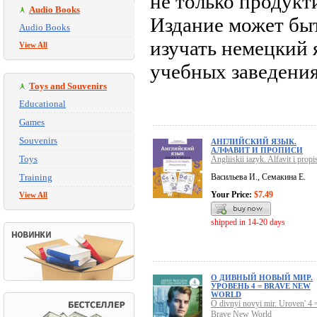
не только продукт
Audio Books
Издание может быт
Audio Books
изучать немецкий 
View All
учебных заведения
Toys and Souvenirs
Educational
Games
Souvenirs
АНГЛИЙСКИЙ ЯЗЫК.
АЛФАВИТ И ПРОПИСИ
Toys
Angliiskii iazyk. Alfavit i propi
Training
Васильева И., Семакина Е.
Your Price:
$7.49
View All
shipped in 14-20 days
О ДИВНЫЙ НОВЫЙ МИР.
УРОВЕНЬ 4 = BRAVE NEW
WORLD
O divnyi novyi mir. Uroven' 4 
Brave New World