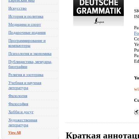
Еврейский мир
Искусство
S
IS
История и политика
Медицина и спорт
Pa
Подарочные издания
Fo
Co
Программирование и
Ye
компьютеры
Pu
Психология и экономика
Pa
Ed
Публицистика, мемуары,
биографии
Религия и эзотерика
Yo
Учебная и научная
литература
wi
Филология
Cu
Философия
Хобби и досуг
Художественная
литература
Краткая аннотац
View All