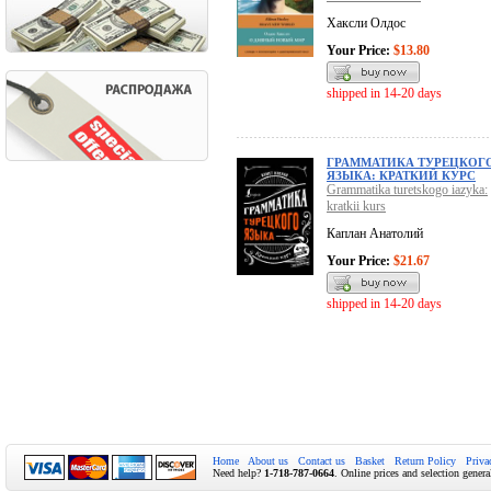
Хаксли Олдос
Your Price:
$13.80
shipped in 14-20 days
ГРАММАТИКА ТУРЕЦКОГ
ЯЗЫКА: КРАТКИЙ КУРС
Grammatika turetskogo iazyka:
kratkii kurs
Каплан Анатолий
Your Price:
$21.67
shipped in 14-20 days
Home
About us
Contact us
Basket
Return Policy
Priva
Need help?
1-718-787-0664
. Online prices and selection genera