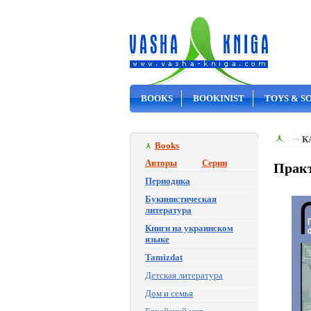
BOOKS
BOOKINIST
TOYS & S
ON SALE
К
Books
Авторы
Серии
Практ
Периодика
Букинистическая
литература
Книги на украинском
языке
Tamizdat
Детская литература
Дом и семья