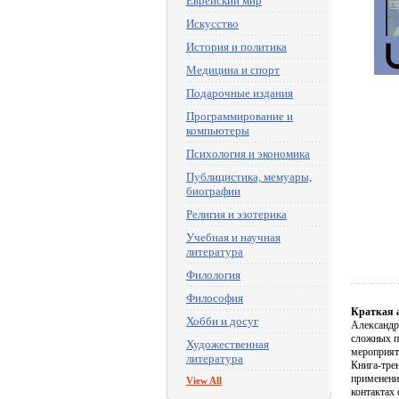
Еврейский мир
Искусство
История и политика
Медицина и спорт
Подарочные издания
Программирование и
компьютеры
Психология и экономика
Публицистика, мемуары,
биографии
Религия и эзотерика
Учебная и научная
литература
Филология
Философия
Краткая 
Хобби и досуг
Александр
сложных пе
Художественная
мероприяти
литература
Книга-тре
применени
View All
контактах