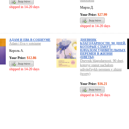
otnoshenii
shipped in 14-20 days
Мирза Д.
Your Price:
$27.99
shipped in 14-20 days
АДАМ И ЕВА В СОЦИУМЕ
ДНЕВНИК
Adam i Eva v sotsiume
БЛАГОДАРНОСТИ. 90 ДНЕЙ,
КОТОРЫЕ СТАНУТ
НАЧАЛОМ УДИВИТЕЛЬНЫХ
Король А.
ПЕРЕМЕН В ЖИЗНИ
(ЦВЕТЫ)
Your Price:
$12.86
Dnevnik blagodarnosti. 90 dnei,
kotorye stanut nachalom
shipped in 14-20 days
udivitel'nykh peremen v zhizni
(tsvety)
Your Price:
$16.21
shipped in 14-20 days