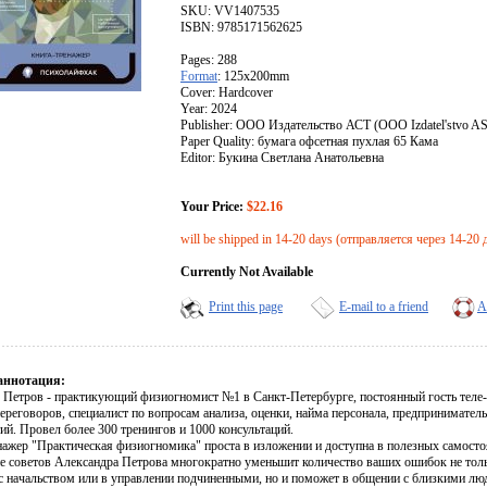
SKU: VV1407535
ISBN: 9785171562625
Pages: 288
Format
: 125x200mm
Cover: Hardcover
Year: 2024
Publisher: ООО Издательство АСТ (OOO Izdatel'stvo A
Paper Quality: бумага офсетная пухлая 65 Кама
Editor: Букина Светлана Анатольевна
Your Price:
$22.16
will be shipped in 14-20 days (отправляется через 14-20 
Currently Not Available
Print this page
E-mail to a friend
A
аннотация:
 Петров - практикующий физиогномист №1 в Санкт-Петербурге, постоянный гость теле- 
реговоров, специалист по вопросам анализа, оценки, найма персонала, предпринимател
й. Провел более 300 тренингов и 1000 консультаций.
нажер "Практическая физиогномика" проста в изложении и доступна в полезных самост
е советов Александра Петрова многократно уменьшит количество ваших ошибок не толь
 с начальством или в управлении подчиненными, но и поможет в общении с близкими лю