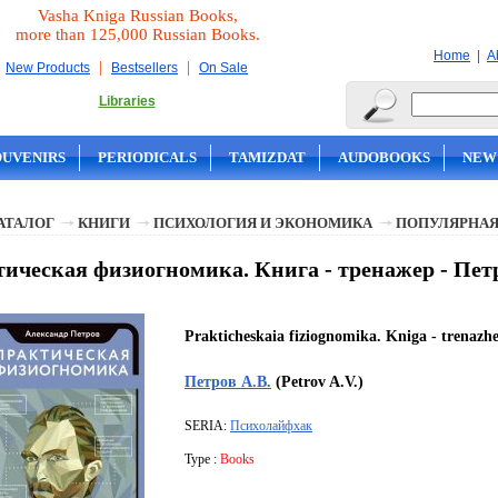
Vasha Kniga Russian Books,
more than 125,000 Russian Books.
|
Home
A
|
|
New Products
Bestsellers
On Sale
Libraries
OUVENIRS
PERIODICALS
TAMIZDAT
AUDOBOOKS
NEW
АТАЛОГ
КНИГИ
ПСИХОЛОГИЯ И ЭКОНОМИКА
ПОПУЛЯРНАЯ
ическая физиогномика. Книга - тренажер - Петр
Prakticheskaia fiziognomika. Kniga - trenazh
Петров А.В.
(Petrov A.V.)
SERIA:
Психолайфхак
Type :
Books