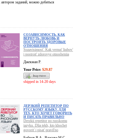
 автором заданий, можно добиться
СОЗАВИСИМОСТЬ. КАК
ВЕРНУТЬ ЛЮБОВЬ И
ПОСТРОИТЬ ЗДОРОВЫЕ
ОТНОШЕНИЯ
Sozavisimost'. Kak vernut' liubov'
i postroit' zdorovye otnosheniia
Джекман Р.
Your Price:
$29.87
shipped in 14-20 days
ДЕРЗКИЙ РЕПЕТИТОР ПО
РУССКОМУ ЯЗЫКУ. ДЛЯ
ТЕХ, КТО ХОЧЕТ ГОВОРИТЬ
И ПИСАТЬ ПРАВИЛЬНО
Derzkii repetitor po russkomu
iazyku. Dlia tekh, kto khochet
govorit' i pisat' pravil'no
Бобров В.А., Власова М.С.,