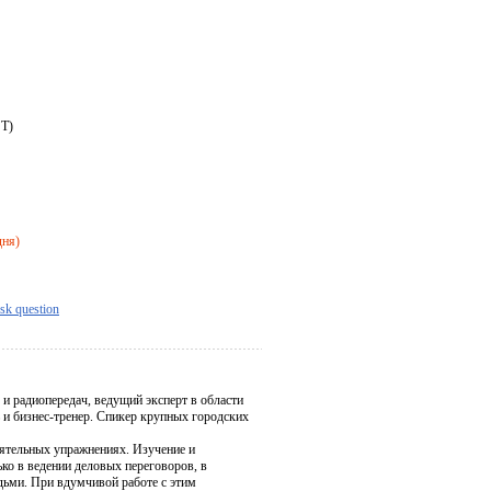
ST)
дня)
sk question
и радиопередач, ведущий эксперт в области
ь и бизнес-тренер. Спикер крупных городских
оятельных упражнениях. Изучение и
ко в ведении деловых переговоров, в
дьми. При вдумчивой работе с этим