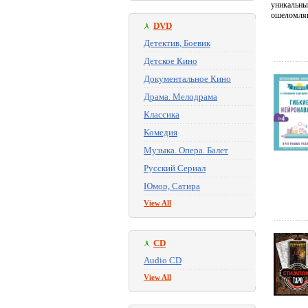
уникальны
ошеломля
DVD
Детектив, Боевик
Детское Кино
Документальное Кино
Драма. Мелодрама
Классика
Комедия
Музыка. Опера. Балет
Русский Сериал
Юмор, Сатира
View All
CD
Audio CD
View All