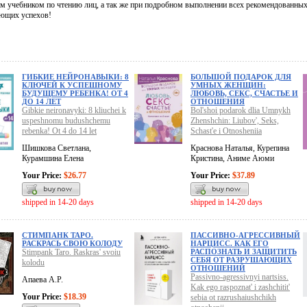
м учебником по чтению лиц, а так же при подробном выполнении всех рекомендованных
ющих успехов!
ГИБКИЕ НЕЙРОНАВЫКИ: 8
БОЛЬШОЙ ПОДАРОК ДЛЯ
КЛЮЧЕЙ К УСПЕШНОМУ
УМНЫХ ЖЕНЩИН:
БУДУЩЕМУ РЕБЕНКА! ОТ 4
ЛЮБОВЬ, СЕКС, СЧАСТЬЕ И
ДО 14 ЛЕТ
ОТНОШЕНИЯ
Gibkie neironavyki: 8 kliuchei k
Bol'shoi podarok dlia Umnykh
uspeshnomu budushchemu
Zhenshchin: Liubov', Seks,
rebenka! Ot 4 do 14 let
Schast'e i Otnosheniia
Шишкова Светлана,
Краснова Наталья, Курепина
Курамшина Елена
Кристина, Аниме Аюми
Your Price:
$26.77
Your Price:
$37.89
shipped in 14-20 days
shipped in 14-20 days
СТИМПАНК ТАРО.
ПАССИВНО-АГРЕССИВНЫЙ
РАСКРАСЬ СВОЮ КОЛОДУ
НАРЦИСС. КАК ЕГО
Stimpank Taro. Raskras' svoiu
РАСПОЗНАТЬ И ЗАЩИТИТЬ
СЕБЯ ОТ РАЗРУШАЮЩИХ
kolodu
ОТНОШЕНИЙ
Passivno-agressivnyi nartsiss.
Апаева А.Р.
Kak ego raspoznat' i zashchitit'
Your Price:
$18.39
sebia ot razrushaiushchikh