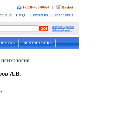
1-718-787-0664
|
Basket
|
|
|
bout us
F.A.Q.
Contact us
Order Status
Russian keyboard
Advanced search
 BOOKS
BESTSELLERS
 ПСИХОЛОГИЯ
ов А.В.
er