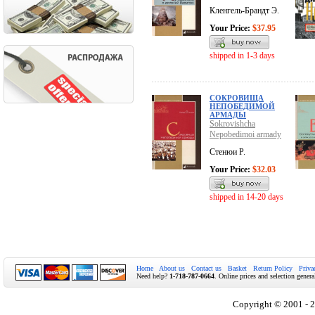
Кленгель-Брандт Э.
Your Price:
$37.95
shipped in 1-3 days
СОКРОВИЩА
НЕПОБЕДИМОЙ
АРМАДЫ
Sokrovishcha
Nepobedimoi armady
Стенюи Р.
Your Price:
$32.03
shipped in 14-20 days
Home
About us
Contact us
Basket
Return Policy
Priva
Need help?
1-718-787-0664
. Online prices and selection genera
Copyright © 2001 - 2