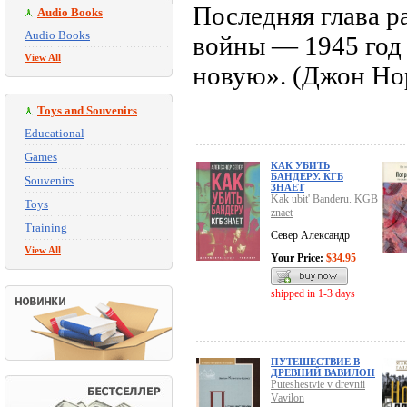
Последняя глава р
Audio Books
Audio Books
войны — 1945 год 
View All
новую». (Джон Но
Toys and Souvenirs
Educational
Games
КАК УБИТЬ
БАНДЕРУ. КГБ
Souvenirs
ЗНАЕТ
Kak ubit' Banderu. KGB
Toys
znaet
Training
Север Александр
View All
Your Price:
$34.95
shipped in 1-3 days
ПУТЕШЕСТВИЕ В
ДРЕВНИЙ ВАВИЛОН
Puteshestvie v drevnii
Vavilon