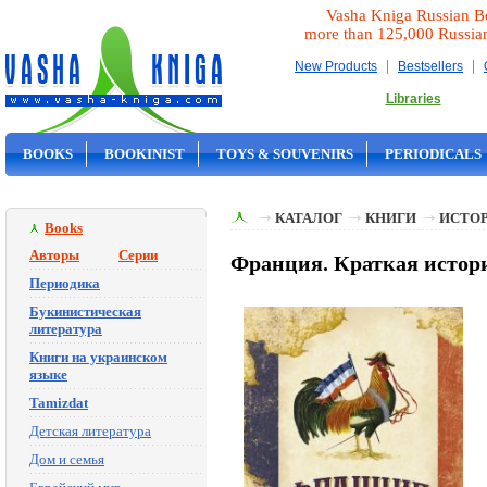
Vasha Kniga Russian B
more than 125,000 Russia
|
|
New Products
Bestsellers
Libraries
BOOKS
BOOKINIST
TOYS & SOUVENIRS
PERIODICALS
ON SALE
КАТАЛОГ
КНИГИ
ИСТОР
Books
Авторы
Серии
Франция. Краткая истори
Периодика
Букинистическая
литература
Книги на украинском
языке
Tamizdat
Детская литература
Дом и семья