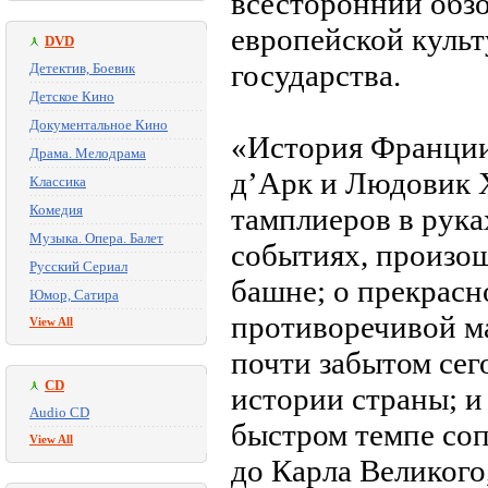
всесторонний обзо
европейской куль
DVD
государства.
Детектив, Боевик
Детское Кино
Документальное Кино
«История Франции
Драма. Мелодрама
д’Арк и Людовик X
Классика
Комедия
тамплиеров в рука
Музыка. Опера. Балет
событиях, произош
Русский Сериал
башне; о прекрасн
Юмор, Сатира
противоречивой м
View All
почти забытом сег
CD
истории страны; и 
Audio CD
быстром темпе соп
View All
до Карла Великого