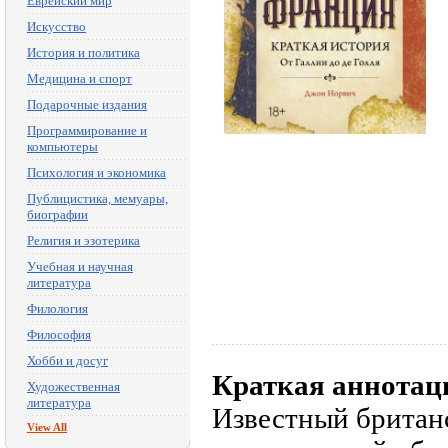
Еврейский мир
Искусство
История и политика
Медицина и спорт
Подарочные издания
Программирование и
компьютеры
Психология и экономика
Публицистика, мемуары,
биографии
Религия и эзотерика
Учебная и научная
литература
Филология
Философия
Хобби и досуг
Краткая аннотац
Художественная
литература
Известный британ
View All