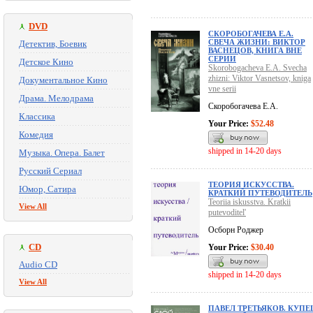
DVD
СКОРОБОГАЧЕВА Е.А.
СВЕЧА ЖИЗНИ: ВИКТОР
Детектив, Боевик
ВАСНЕЦОВ, КНИГА ВНЕ
СЕРИИ
Детское Кино
Skorobogacheva E.A. Svecha
zhizni: Viktor Vasnetsov, kniga
Документальное Кино
vne serii
Драма. Мелодрама
Скоробогачева Е.А.
Классика
Your Price:
$52.48
Комедия
shipped in 14-20 days
Музыка. Опера. Балет
Русский Сериал
ТЕОРИЯ ИСКУССТВА.
Юмор, Сатира
КРАТКИЙ ПУТЕВОДИТЕЛЬ
Teoriia iskusstva. Kratkii
View All
putevoditel'
Осборн Роджер
CD
Your Price:
$30.40
Audio CD
shipped in 14-20 days
View All
ПАВЕЛ ТРЕТЬЯКОВ. КУПЕ