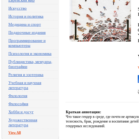
Еврейский мир
Искусство
История и политика
Медицина и спорт
Подарочные издания
Программирование и
компьютеры
Психология и экономика
Публицистика, мемуары,
биографии
Религия и эзотерика
Учебная и научная
литература
Филология
Философия
Хобби и досуг
Краткая аннотация:
Что такое гендер в среде, где почти не артик
Художественная
телесность, брак, рождение и воспитание дете
литература
гендерных исследований.
View All