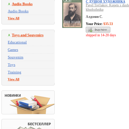
С ДУШОЙ ХУДОЖНИКА
Audio Books
Pavel Tret'iakov. Kupets s dush
khudozhnika
Audio Books
Алдонин С.
View All
Your Price:
$35.53
Toys and Souvenirs
shipped in 14-20 days
Educational
Games
Souvenirs
Toys
Training
View All