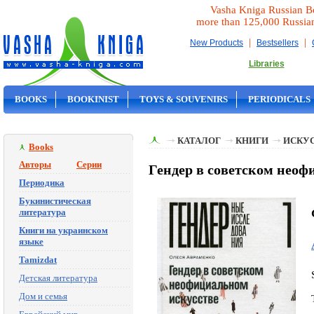
Vasha Kniga Russian B
more than 125,000 Russia
|
|
New Products
Bestsellers
Libraries
BOOKS
BOOKINIST
TOYS & SOUVENIRS
PERIODICALS
ON SALE
КАТАЛОГ
КНИГИ
ИСКУ
Books
Авторы
Серии
Гендер в советском неоф
Периодика
Букинистическая
литература
Книги на украинском
языке
Tamizdat
Детская литература
Дом и семья