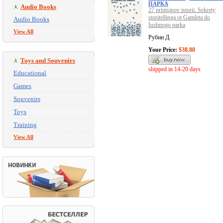
ПАРКА
Audio Books
27 printsipov istorii. Sekrety
storitellinga ot Gamleta do
Audio Books
Iuzhnogo parka
View All
Рубин Д.
Your Price:
$38.88
Toys and Souvenirs
shipped in 14-20 days
Educational
Games
Souvenirs
Toys
Training
View All