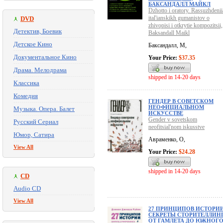
БАКСАНДАЛЛ МАЙКЛ
Dzhotto i oratory. Rassuzhdenii
ital'ianskikh gumanistov o
DVD
zhivopisi i otkrytie kompozitsii,
Детектив, Боевик
Baksandall Maikl
Детское Кино
Баксандалл, М,
Документальное Кино
Your Price:
$37.35
Драма. Мелодрама
shipped in 14-20 days
Классика
Комедия
ГЕНДЕР В СОВЕТСКОМ
НЕОФИЦИАЛЬНОМ
Музыка. Опера. Балет
ИСКУССТВЕ
Gender v sovetskom
Русский Сериал
neofitsial'nom iskusstve
Юмор, Сатира
Авраменко, О,
View All
Your Price:
$24.28
shipped in 14-20 days
CD
Audio CD
View All
27 ПРИНЦИПОВ ИСТОРИИ
СЕКРЕТЫ СТОРИТЕЛЛИН
ОТ ГАМЛЕТА ДО ЮЖНОГ