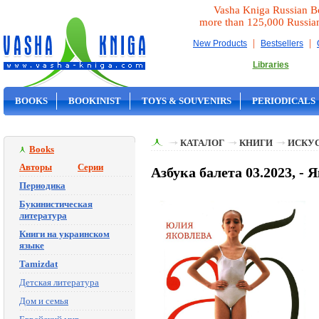
Vasha Kniga Russian B
more than 125,000 Russia
|
|
New Products
Bestsellers
Libraries
BOOKS
BOOKINIST
TOYS & SOUVENIRS
PERIODICALS
ON SALE
КАТАЛОГ
КНИГИ
ИСКУ
Books
Авторы
Серии
Азбука балета 03.2023, - 
Периодика
Букинистическая
литература
Книги на украинском
языке
Tamizdat
Детская литература
Дом и семья