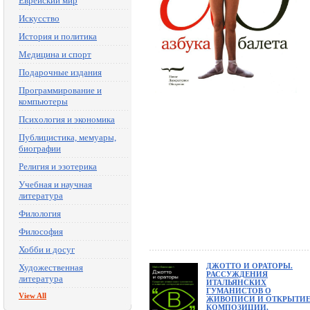
Еврейский мир
Искусство
История и политика
Медицина и спорт
Подарочные издания
Программирование и
компьютеры
Психология и экономика
Публицистика, мемуары,
биографии
Религия и эзотерика
Учебная и научная
литература
Филология
Философия
Хобби и досуг
ДЖОТТО И ОРАТОРЫ.
Художественная
РАССУЖДЕНИЯ
литература
ИТАЛЬЯНСКИХ
ГУМАНИСТОВ О
View All
ЖИВОПИСИ И ОТКРЫТИ
КОМПОЗИЦИИ,