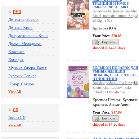
ТРАДИЦИЯ И ЮМОР.
СМЫСЛ, 2015Г., 240 С.
Artemova Iu. Ipostasi smekha.
DVD
Ritual, traditsiia i iumor. Smysl,
Детектив, Боевик
2015g., 240 s.
Детское Кино
Артемова Ю.А.
Документальное Кино
Your Price:
$20.85
Драма. Мелодрама
shipped in 14-20 days
Классика
Комедия
Музыка. Опера. Балет
БОЛЬШОЙ ПОДАРОК ДЛЯ
УМНЫХ ЖЕНЩИН:
ЛЮБОВЬ, СЕКС, СЧАСТЬЕ
Русский Сериал
ОТНОШЕНИЯ
Bol'shoi podarok dlia Umnykh
Юмор, Сатира
Zhenshchin: Liubov', Seks,
View All
Schast'e i Otnosheniia
Краснова Наталья, Курепина
Кристина, Аниме Аюми
CD
Your Price:
$37.89
Audio CD
shipped in 14-20 days
View All