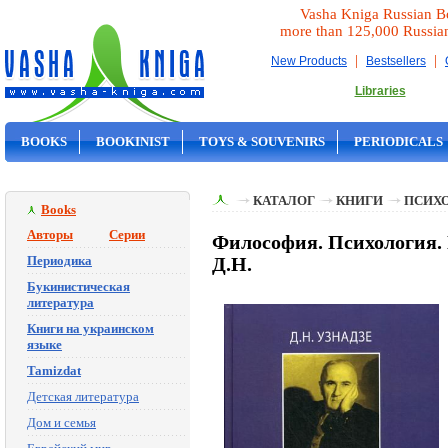
Vasha Kniga Russian B
more than 125,000 Russia
|
|
New Products
Bestsellers
Libraries
BOOKS
BOOKINIST
TOYS & SOUVENIRS
PERIODICALS
ON SALE
КАТАЛОГ
КНИГИ
ПСИХ
Books
Авторы
Серии
Философия. Психология. 
Периодика
Д.Н.
Букинистическая
литература
Книги на украинском
языке
Tamizdat
Детская литература
Дом и семья