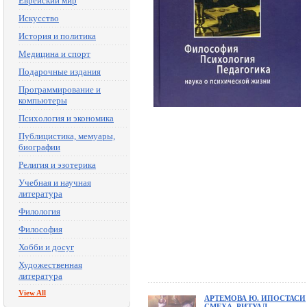
Еврейский мир
Искусство
История и политика
Медицина и спорт
Подарочные издания
Программирование и
компьютеры
Психология и экономика
Публицистика, мемуары,
биографии
Религия и эзотерика
Учебная и научная
литература
Филология
Философия
Хобби и досуг
Художественная
литература
View All
АРТЕМОВА Ю. ИПОСТАСИ
СМЕХА. РИТУАЛ,