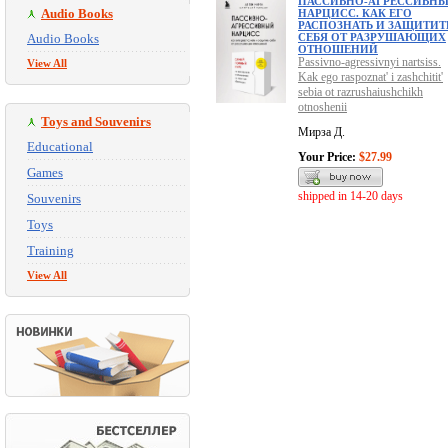
ПАССИВНО-АГРЕССИВН
Audio Books
НАРЦИСС. КАК ЕГО
РАСПОЗНАТЬ И ЗАЩИТИТ
Audio Books
СЕБЯ ОТ РАЗРУШАЮЩИХ
ОТНОШЕНИЙ
Passivno-agressivnyi nartsiss.
View All
Kak ego raspoznat' i zashchitit'
sebia ot razrushaiushchikh
otnoshenii
Toys and Souvenirs
Мирза Д.
Educational
Your Price:
$27.99
Games
shipped in 14-20 days
Souvenirs
Toys
Training
View All