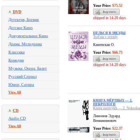
Your Price:
$75.52
DVD
shipped in 14-20 days
Детектив, Боевик
Детское Кино
ЦЕЛЬСЯ В ЗВЕЗДЫ
Документальное Кино
Tsel'sia v zvezdy
Драма. Мелодрама
Каменская О.
Классика
Your Price:
$66.75
Комедия
shipped in 14-20 days
Музыка. Опера. Балет
Русский Сериал
Юмор, Сатира
View All
КНИГА МЁРТВЫХ — 2.
НЕКРОЛОГИ
Kniga mertvykh — 2. Nekrolog
CD
Лимонов Эдуард
Audio CD
Вениаминович
View All
Your Price:
$22.37