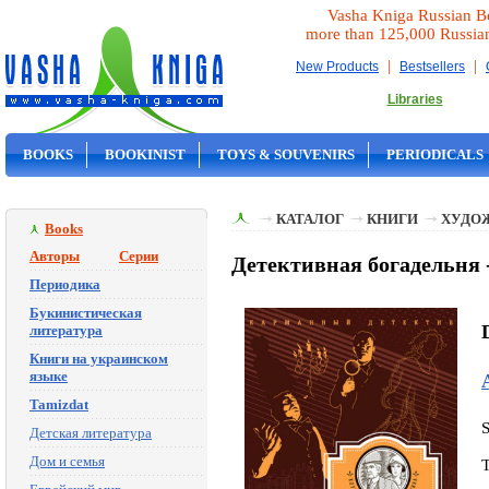
Vasha Kniga Russian B
more than 125,000 Russia
|
|
New Products
Bestsellers
Libraries
BOOKS
BOOKINIST
TOYS & SOUVENIRS
PERIODICALS
ON SALE
КАТАЛОГ
КНИГИ
ХУДО
Books
Авторы
Серии
Детективная богадельня
Периодика
Букинистическая
литература
Книги на украинском
языке
Tamizdat
Детская литература
Дом и семья