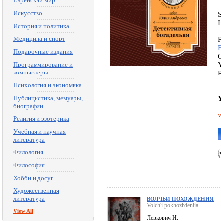
Еврейский мир
Искусство
История и политика
Медицина и спорт
P
Подарочные издания
C
Программирование и
Y
компьютеры
P
Психология и экономика
Публицистика, мемуары,
Y
биографии
w
Религия и эзотерика
Учебная и научная
литература
Филология
Философия
Хобби и досуг
Художественная
литература
ВОЛЧЬИ ПОХОЖДЕНИЯ
Volch'i pokhozhdeniia
View All
Левкович И.