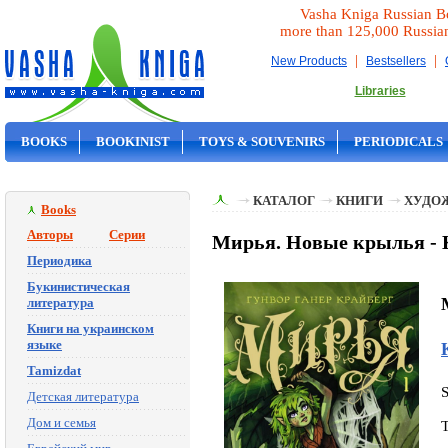
Vasha Kniga Russian B
more than 125,000 Russia
|
|
New Products
Bestsellers
Libraries
BOOKS
BOOKINIST
TOYS & SOUVENIRS
PERIODICALS
ON SALE
КАТАЛОГ
КНИГИ
ХУДО
Books
Авторы
Серии
Мирья. Новые крылья - 
Периодика
Букинистическая
литература
Книги на украинском
языке
Tamizdat
Детская литература
Дом и семья