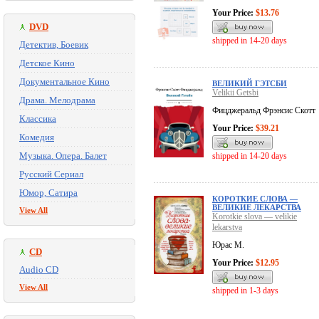
Your Price:
$13.76
DVD
shipped in 14-20 days
Детектив, Боевик
Детское Кино
Документальное Кино
ВЕЛИКИЙ ГЭТСБИ
Velikii Getsbi
Драма. Мелодрама
Фицджеральд Фрэнсис Скотт
Классика
Your Price:
$39.21
Комедия
Музыка. Опера. Балет
shipped in 14-20 days
Русский Сериал
Юмор, Сатира
КОРОТКИЕ СЛОВА —
ВЕЛИКИЕ ЛЕКАРСТВА
View All
Korotkie slova — velikie
lekarstva
Юрас М.
CD
Your Price:
$12.95
Audio CD
View All
shipped in 1-3 days