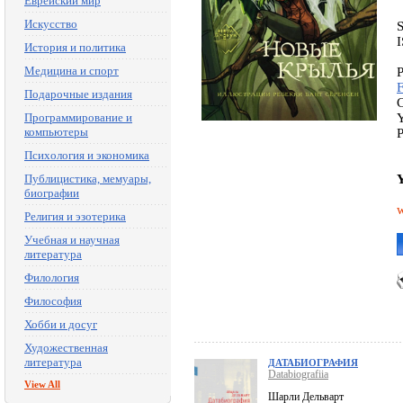
Еврейский мир
Искусство
История и политика
Медицина и спорт
P
Подарочные издания
C
Программирование и
Y
компьютеры
P
Психология и экономика
Публицистика, мемуары,
Y
биографии
w
Религия и эзотерика
Учебная и научная
литература
Филология
Философия
Хобби и досуг
Художественная
литература
ДАТАБИОГРАФИЯ
Databiografiia
View All
Шарли Дельварт