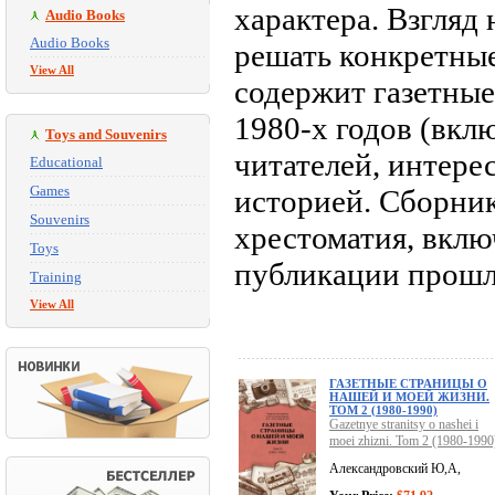
характера. Взгляд
Audio Books
Audio Books
решать конкретны
View All
содержит газетные
1980-х годов (вкл
Toys and Souvenirs
читателей, интер
Educational
Games
историей. Сборник
Souvenirs
хрестоматия, вкл
Toys
публикации прошл
Training
View All
ГАЗЕТНЫЕ СТРАНИЦЫ О
НАШЕЙ И МОЕЙ ЖИЗНИ.
ТОМ 2 (1980-1990)
Gazetnye stranitsy o nashei i
moei zhizni. Tom 2 (1980-1990
Александровский Ю,А,