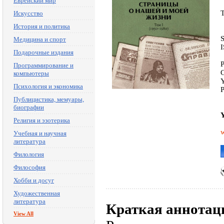
Еврейский мир
Искусство
История и политика
Медицина и спорт
Подарочные издания
P
Программирование и
C
компьютеры
Y
Психология и экономика
P
Публицистика, мемуары,
биографии
Y
Религия и эзотерика
w
Учебная и научная
литература
Филология
Философия
Хобби и досуг
Художественная
литература
Краткая аннотац
View All