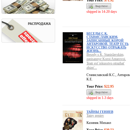
Your Price:
$71.92
shipped in 14-20 days
БЕСЕДЫ С К.
СТАНИСЛАВСКИМ,
ЗАПИСАННЫЕ КОРОЙ
АНТАРОВОЙ. ТЕАТР ЕСТЬ
ИСКУССТВО ОТРАЖАТЬ
ЖИЗНЬ...
Besedy s K. Stanislavskim,
zapisannye Koroi Antarovoi.
Teatr est' iskusstvo otrazhat'
zhizn'...
Станиславский К.С., Антаров
К.Е.
Your Price:
$22.95
shipped in 1-3 days
ТАЙНЫ ГЕНИЕВ
Tainy geniev
Казиник Михаил