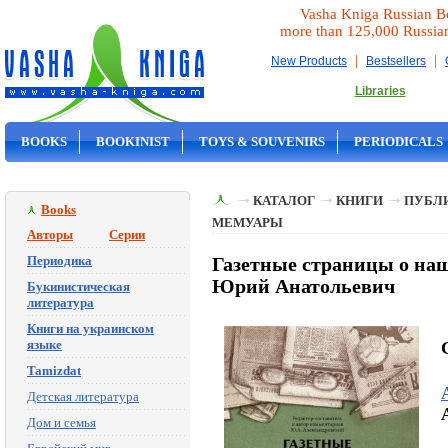
Vasha Kniga Russian B
more than 125,000 Russia
|
|
New Products
Bestsellers
Libraries
BOOKS
BOOKINIST
TOYS & SOUVENIRS
PERIODICALS
ON SALE
КАТАЛОГ
КНИГИ
ПУБЛИ
Books
МЕМУАРЫ
Авторы
Серии
Периодика
Газетные страницы о наш
Юрий Анатольевич
Букинистическая
литература
Книги на украинском
языке
Tamizdat
Детская литература
Дом и семья