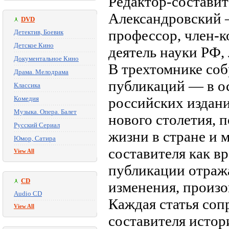
Редактор-составит
Александровский 
DVD
профессор, член-
Детектив, Боевик
Детское Кино
деятель науки РФ,
Документальное Кино
В трехтомнике соб
Драма. Мелодрама
публикаций — в о
Классика
Комедия
российских издан
Музыка. Опера. Балет
нового столетия,
Русский Сериал
жизни в стране и 
Юмор, Сатира
составителя как в
View All
публикации отража
CD
изменения, произо
Audio CD
Каждая статья со
View All
составителя истор