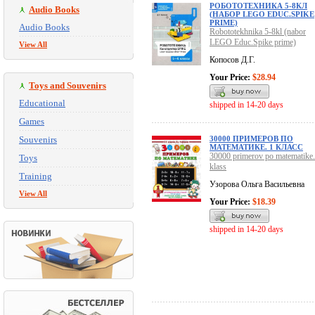
РОБОТОТЕХНИКА 5-8КЛ
Audio Books
(НАБОР LEGO EDUC.SPIKE
PRIME)
Audio Books
Robototekhnika 5-8kl (nabor
LEGO Educ.Spike prime)
View All
Копосов Д.Г.
Your Price:
$28.94
Toys and Souvenirs
Educational
shipped in 14-20 days
Games
Souvenirs
30000 ПРИМЕРОВ ПО
МАТЕМАТИКЕ. 1 КЛАСС
30000 primerov po matematike.
Toys
klass
Training
Узорова Ольга Васильевна
View All
Your Price:
$18.39
shipped in 14-20 days