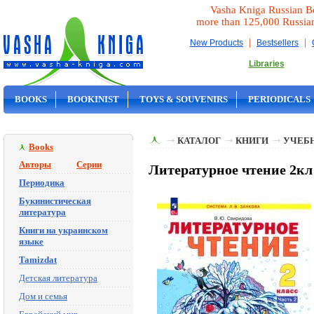
Vasha Kniga Russian B
more than 125,000 Russia
|
|
New Products
Bestsellers
Libraries
BOOKS
BOOKINIST
TOYS & SOUVENIRS
PERIODICALS
ON SALE
КАТАЛОГ
КНИГИ
УЧЕБН
Books
Авторы
Серии
Литературное чтение 2кл
Периодика
Букинистическая
литература
Книги на украинском
языке
Tamizdat
Детская литература
Дом и семья