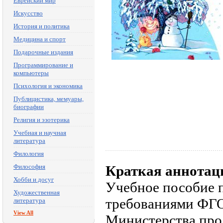
Еврейский мир
Искусство
История и политика
Медицина и спорт
Подарочные издания
Программирование и
компьютеры
Психология и экономика
Публицистика, мемуары,
биографии
Религия и эзотерика
Учебная и научная
литература
Филология
Философия
Краткая аннотац
Хобби и досуг
Учебное пособие п
Художественная
требованиями ФГО
литература
View All
Министерства про