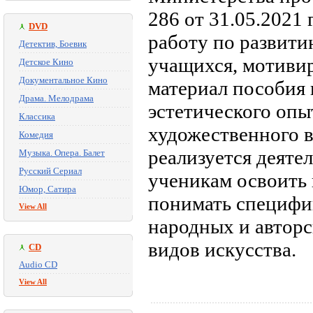
286 от 31.05.2021 
DVD
работу по развити
Детектив, Боевик
учащихся, мотиви
Детское Кино
Документальное Кино
материал пособия
Драма. Мелодрама
эстетического опы
Классика
художественного 
Комедия
реализуется деяте
Музыка. Опера. Балет
Русский Сериал
ученикам освоить 
Юмор, Сатира
понимать специфик
View All
народных и авторс
видов искусства.
CD
Audio CD
View All