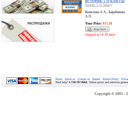
ИСТОРИЯ: 5-11 КЛАССЫ
Istoriia: 5-11 klassy
Кошелева А.А., Барабанова
А.П.
Your Price:
$15.18
shipped in 14-20 days
Home
About us
Contact us
Basket
Return Policy
Priva
Need help?
1-718-787-0664
. Online prices and selection genera
Copyright © 2001 - 2