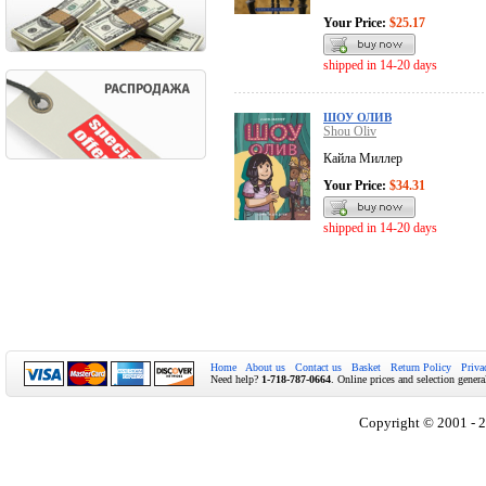
Your Price:
$25.17
shipped in 14-20 days
ШОУ ОЛИВ
Shou Oliv
Кайла Миллер
Your Price:
$34.31
shipped in 14-20 days
Home
About us
Contact us
Basket
Return Policy
Priva
Need help?
1-718-787-0664
. Online prices and selection genera
Copyright © 2001 - 2