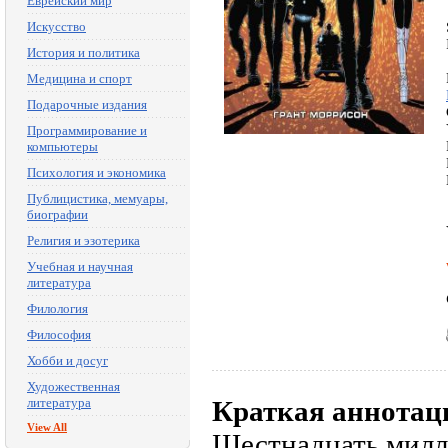
Еврейский мир
Искусство
История и политика
Медицина и спорт
Подарочные издания
Программирование и
компьютеры
Психология и экономика
Публицистика, мемуары,
биографии
Религия и эзотерика
Учебная и научная
литература
Филология
Философия
Хобби и досуг
Художественная
литература
Краткая аннотац
View All
Шестнадцать милл