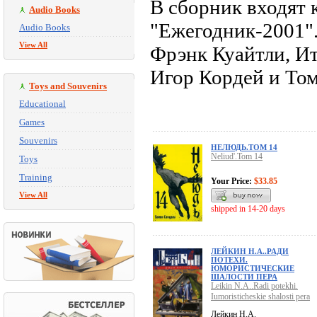
В сборник входят
Audio Books
"Ежегодник-2001".
Audio Books
View All
Фрэнк Куайтли, И
Игор Кордей и Том
Toys and Souvenirs
Educational
Games
Souvenirs
НЕЛЮДЬ.ТОМ 14
Neliud'.Tom 14
Toys
Training
Your Price:
$33.85
View All
shipped in 14-20 days
ЛЕЙКИН Н.А..РАДИ
ПОТЕХИ.
ЮМОРИСТИЧЕСКИЕ
ШАЛОСТИ ПЕРА
Leikin N.A..Radi potekhi.
Iumoristicheskie shalosti pera
Лейкин Н.А.