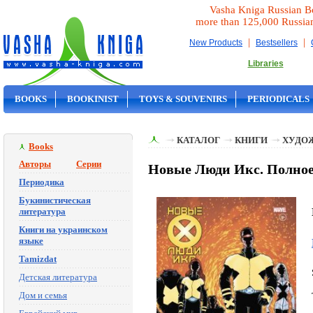
Vasha Kniga Russian B
more than 125,000 Russia
|
|
New Products
Bestsellers
Libraries
BOOKS
BOOKINIST
TOYS & SOUVENIRS
PERIODICALS
ON SALE
КАТАЛОГ
КНИГИ
ХУДО
Books
Авторы
Серии
Новые Люди Икс. Полное 
Периодика
Букинистическая
литература
Книги на украинском
языке
Tamizdat
Детская литература
Дом и семья