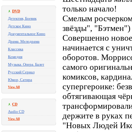
только начало!
DVD
Смелым росчерком
Детектив, Боевик
звёзды", "Бэтмен")
Детское Кино
Документальное Кино
Совершенно новое
Драма. Мелодрама
начинается с унич
Классика
оборотов. Моррисо
Комедия
Музыка. Опера. Балет
самого оригиналь
Русский Сериал
комиксов, кардина
Юмор, Сатира
супергероике: без
View All
обтягивающая чёрн
трансформировали
CD
Audio CD
держите в руках п
View All
"Новых Людей Икс