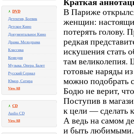
Краткая аннотац
В Париже открылс
DVD
Детектив, Боевик
женщин: настоящий
Детское Кино
потерять голову. 
Документальное Кино
редкая представит
Драма. Мелодрама
искушения стать о
Классика
Комедия
там великолепия. 
Музыка. Опера. Балет
готовые наряды из 
Русский Сериал
можно подобрать 
Юмор, Сатира
Бодю не верит, чт
View All
Поступив в магази
CD
к цели — сделать к
Audio CD
А ведь на самом д
View All
и быть любимыми.