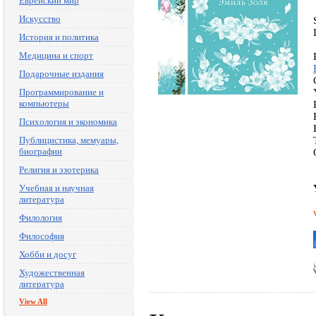
Еврейский мир
Искусство
История и политика
Медицина и спорт
Подарочные издания
Программирование и
компьютеры
Психология и экономика
Публицистика, мемуары,
биографии
Религия и эзотерика
Учебная и научная
литература
Филология
Философия
Хобби и досуг
Художественная
литература
View All