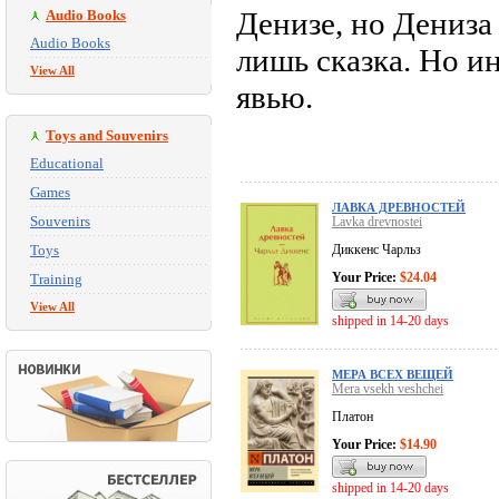
Денизе, но Дениза
Audio Books
Audio Books
лишь сказка. Но ин
View All
явью.
Toys and Souvenirs
Educational
Games
ЛАВКА ДРЕВНОСТЕЙ
Souvenirs
Lavka drevnostei
Toys
Диккенс Чарльз
Your Price:
$24.04
Training
View All
shipped in 14-20 days
МЕРА ВСЕХ ВЕЩЕЙ
Mera vsekh veshchei
Платон
Your Price:
$14.90
shipped in 14-20 days