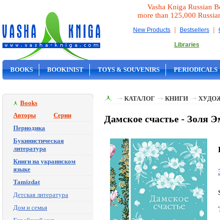
Vasha Kniga Russian B
more than 125,000 Russia
|
|
New Products
Bestsellers
Libraries
BOOKS
BOOKINIST
TOYS & SOUVENIRS
PERIODICALS
ON SALE
КАТАЛОГ
КНИГИ
ХУДО
Books
Авторы
Серии
Дамское счастье - Золя 
Периодика
Букинистическая
литература
Книги на украинском
языке
Tamizdat
Детская литература
Дом и семья